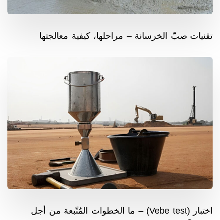
تقنيات صبّ الخرسانة – مراحلها، كيفية معالجتها
اختبار (Vebe test) – ما الخطوات المُتّبعة من أجل