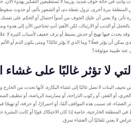
 وأنتِ في حالة خوف شديد، وربما لا تستطيعين التفكير بهدوء الآن. خذي نف
لمنطقة مرة أخرى. نزول نقطة دم، أو الشعور بألم، أو حدوث سقوط، 
بكارة تأثر، ولا يعني أن عليكِ الخوف من أسوأ احتمال أو الحكم على نف
لخجل أو الذنب أو الارتباك، لكن الأهم: أنتِ تحتاجين الآن إلى هدوء و
وقد يحدث فيها تهيج أو خدش بسيط أو نزف خفيف لأسباب كثيرة لا علاق
مكن أن يؤثر فعلًا؟ وما الذي لا يؤثر غالبًا؟ ومتى يكون الدم أو ال
 عند طبيبة موثوقة؟
لتي لا تؤثر غالبًا على غشاء ا
تي تخيف البنات لا تصل غالبًا إلى غشاء البكارة، لأنها تحدث من الخارج
الجري، أو القفز، أو ركوب الدراجة، أو ممارسة الرياضة، أو تنظيف المنط
ثر الغشاء. قد تسبب هذه المواقف ألمًا، أو احمرارًا، أو حرقة، أو تهيجًا في
المنطقة الخارجية، خاصة إذا كان الاحتكاك قويًا أو كانت البشرة 
راض لا يعني تلقائيًا أن الغشاء تمزق.