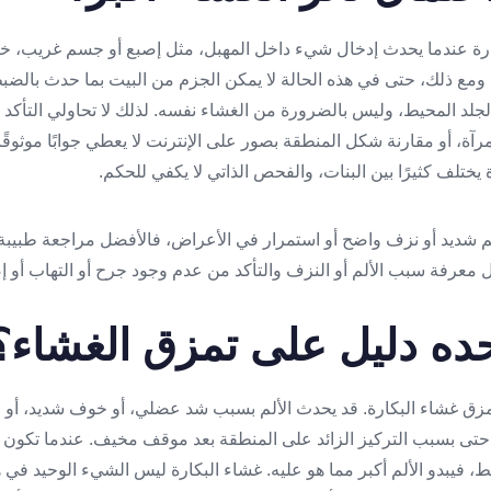
كارة عندما يحدث إدخال شيء داخل المهبل، مثل إصبع أو جسم غريب، خاص
 ومع ذلك، حتى في هذه الحالة لا يمكن الجزم من البيت بما حدث بالضب
لد المحيط، وليس بالضرورة من الغشاء نفسه. لذلك لا تحاولي التأكد 
رآة، أو مقارنة شكل المنطقة بصور على الإنترنت لا يعطي جوابًا موثوقًا، 
ختلف كثيرًا بين البنات، والفحص الذاتي لا يكفي للحكم.
م شديد أو نزف واضح أو استمرار في الأعراض، فالأفضل مراجعة طبيبة 
بل معرفة سبب الألم أو النزف والتأكد من عدم وجود جرح أو التهاب أو إصا
حده دليل على تمزق الغشاء؟
تمزق غشاء البكارة. قد يحدث الألم بسبب شد عضلي، أو خوف شديد، أو اح
 حتى بسبب التركيز الزائد على المنطقة بعد موقف مخيف. عندما تكون ال
ط، فيبدو الألم أكبر مما هو عليه. غشاء البكارة ليس الشيء الوحيد في 