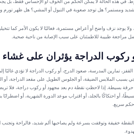
قوط. في هذه الحالة لا يمكن الحكم من الخوف أو الإحساس فقط، بل يج
شديد ومستمر؟ هل توجد صعوبة في التبول أو المشي؟ هل ظهر تورم و
 ولا يوجد نزف واضح أو أعراض مستمرة، فغالبًا لا يكون الأمر كما تتخيلي
لأفضل مراجعة طبيبة للاطمئنان على سبب الإصابة من ناحية صحية.
 ركوب الدراجة يؤثران على غشاء ا
لقفز، تمارين المدرسة، صعود الدرج، أو ركوب الدراجة لا تؤدي غالبًا إلى
جي بسبب الملابس الضيقة، أو الجلوس الطويل على مقعد الدراجة، أو ال
و حرقة بسيطة. إذا لاحظتِ نقطة دم بعد مجهود أو ركوب دراجة، فلا تربط
طًا، أو احتكاكًا بالجلد، أو اقتراب موعد الدورة الشهرية، أو اضطرابًا ب
 حكم سريع.
 النقطة خفيفة وتوقفت بسرعة ولم يصاحبها ألم شديد، فالراحة وتجنب ا
دوء.