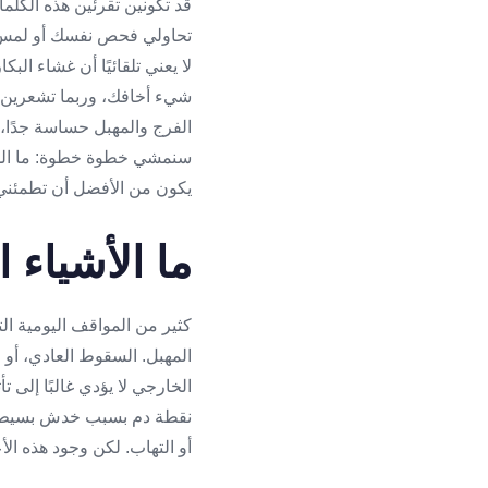
قد تكونين تقرئين هذه الكلمات
تحاولي فحص نفسك أو لمس ا
لا يعني تلقائيًا أن غشاء ال
شيء أخافك، وربما تشعرين با
الفرج والمهبل حساسة جدًا، 
سنمشي خطوة خطوة: ما الذي ي
يكون من الأفضل أن تطمئني
ما الأشياء ا
كثير من المواقف اليومية ال
المهبل. السقوط العادي، أو 
الخارجي لا يؤدي غالبًا إلى تأ
نقطة دم بسبب خدش بسيط في 
أو التهاب. لكن وجود هذه الأع