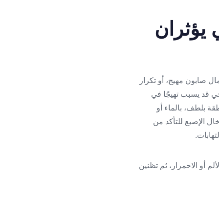
 يؤثران
ال صابون مهيج، أو تكرار
ي قد يسبب تهيجًا في
طقة بلطف، بالماء أو
ال الإصبع للتأكد من
تهابات.
م أو الاحمرار، ثم تظنين