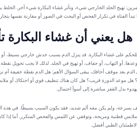
أمرين: تهيج الجلد الخارجي شيء، وتأثر غشاء البكارة شيء آخر. الخلط ب
بدأ الفتاة في تكرار الفحص أو البحث في الصور أو مقارنة نفسها بتجار
 هل يعني أن غشاء البكارة تأ
 للحكم على غشاء البكارة. قد ينزل الدم بسبب خدش خارجي بسيط، أو احت
ها، أو التهاب، أو جفاف، أو تهيج في الجلد. لذلك لا يجب تحويل نقطة
الدم بعد موقف أخافك، يبقى السؤال الأهم: هل الدم نقطة خفيفة أم
 هل موعد الدورة قريب؟ هل كان هناك تنظيف قوي أو احتكاك أو ملاب
دوء بدل القفز مباشرة إلى أسوأ احتمال.
توقف بسرعة، ولم يكن معه ألم شديد، فقد يكون السبب بسيطًا. في هذه 
ملابس قطنية ومريحة، وتوقفي عن اللمس والفحص المتكرر. أما إذا كان ا
 الاطمئنان الطبي أفضل.