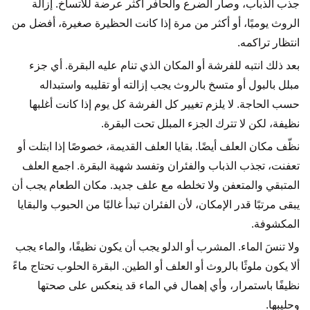
جذب الذباب، وصار الضرع والحافر أكثر عرضة للاتساخ. إزالة
الروث يوميًا، أو أكثر من مرة إذا كانت الحظيرة صغيرة، أفضل من
انتظار تراكمه.
بعد ذلك انتبه للفرشة أو المكان الذي تنام عليه البقرة. أي جزء
مبلل بالبول أو متسخ بالروث يجب إزالته أو تقليبه واستبداله
حسب الحاجة. لا يلزم تغيير كل الفرشة كل يوم إذا كانت أغلبها
نظيفة، لكن لا تترك الجزء المبلل تحت البقرة.
نظّف مكان العلف أيضًا. بقايا العلف القديمة، خصوصًا إذا ابتلت أو
تعفنت، تجذب الذباب والفئران وتفسد شهية البقرة. اجمع العلف
المتبقي والمتعفن ولا تخلطه مع علف جديد. مكان الطعام يجب أن
يبقى مرتبًا قدر الإمكان، لأن الفئران تبدأ غالبًا من الحبوب والبقايا
المكشوفة.
ولا تنسَ الماء. المشرب أو الدلو يجب أن يكون نظيفًا، والماء يجب
ألا يكون ملوثًا بالروث أو العلف أو الطين. البقرة الحلوب تحتاج ماءً
نظيفًا باستمرار، وأي إهمال في الماء قد ينعكس على صحتها
وحليبها.