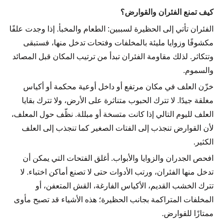
كيف تمنع الفئران والقوارض؟
الفئران تأتي إلى الحظيرة لسببين: الطعام والمخبأ. إذا وجدت علفًا
مكشوفًا وزوايا مليئة بالمخلفات وفتحات تدخل منها، فستبقى
وتتكاثر. لذلك مقاومة الفئران تبدأ من ترتيب المكان قبل المصائد
والسموم.
خزّن العلف في مكان مرتفع أو داخل أوعية محكمة أو أكياس
مغلقة جيدًا. لا تترك الحبوب متناثرة على الأرض، ولا تترك بقايا
العلف لليوم التالي إذا كانت متسخة أو مبللة. نظّف حول المعلف،
لأن القوارض تنجذب إلى الفتات الصغير كما تنجذب إلى العلف
الكثير.
افحص الجدران والزوايا والأبواب. أغلق الفتحات التي يمكن أن
تدخل منها الفئران، ورتب الأدوات حتى لا تصنع أماكن اختباء. لا
تترك الخشب القديم، الأكياس الفارغة، القش المتعفن، أو
المخلفات المتراكمة بجانب الحظيرة؛ هذه الأشياء قد تصبح مأوى
ممتازًا للقوارض.