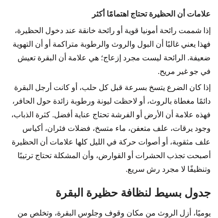
علامات أن الحظيرة تحتاج اهتمامًا أكثر
إذا شممت رائحة أمونيا قوية أو رائحة خانقة عند دخول الحظيرة،
فهذا يعني غالبًا أن البول والروث والرطوبة متراكمة أو أن التهوية
ضعيفة. الرائحة ليست مجرد إزعاج؛ هي علامة أن البقرة تعيش
في جو غير مريح.
إذا كان الضرع يتسخ بسرعة قبل كل حلب، أو كانت أرجل البقرة
دائمًا مغطاة بالروث، أو لاحظت ليونة ورطوبة زائدة حول الحافر،
فهذه علامة أن الأرض أو الفرشة تحتاج عناية أفضل. كثرة الذباب،
وجود يرقات، علف متعفن، ماء متسخ، فضلات فئران، أكياس
علف مثقوبة، أو أصوات حركة في الليل كلها علامات أن الحظيرة
أصبحت تجذب الحشرات أو القوارض، وأن المشكلة تحتاج ترتيبًا
وتنظيفًا لا مجرد رش سريع.
جدول بسيط لنظافة حظيرة البقرة
يوميًا، أزل الروث من مكان وقوف وجلوس البقرة، وتخلص من