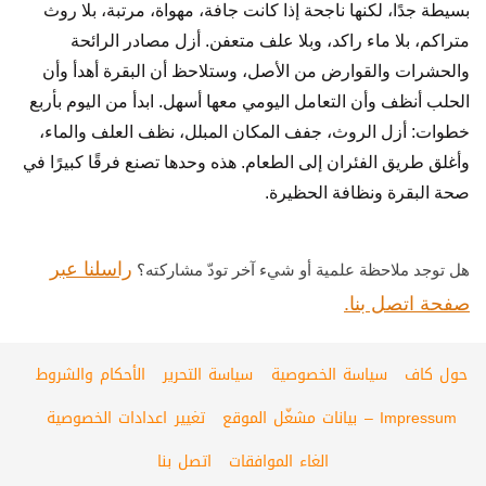
بسيطة جدًا، لكنها ناجحة إذا كانت جافة، مهواة، مرتبة، بلا روث
متراكم، بلا ماء راكد، وبلا علف متعفن. أزل مصادر الرائحة
والحشرات والقوارض من الأصل، وستلاحظ أن البقرة أهدأ وأن
الحلب أنظف وأن التعامل اليومي معها أسهل. ابدأ من اليوم بأربع
خطوات: أزل الروث، جفف المكان المبلل، نظف العلف والماء،
وأغلق طريق الفئران إلى الطعام. هذه وحدها تصنع فرقًا كبيرًا في
صحة البقرة ونظافة الحظيرة.
راسلنا عبر
هل توجد ملاحظة علمية أو شيء آخر تودّ مشاركته؟
صفحة اتصل بنا.
حول كاف
سياسة الخصوصية
سياسة التحرير
الأحكام والشروط
Impressum – بيانات مشغّل الموقع
تغيير اعدادات الخصوصية
الغاء الموافقات
اتصل بنا