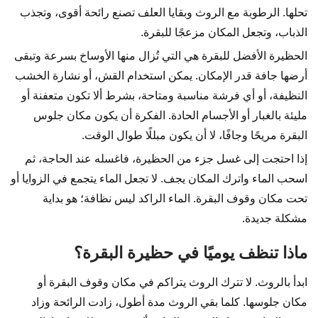
تحلها. الرطوبة مع الروث وبقايا العلف تصنع رائحة أقوى، وتجذب
الذباب، وتجعل المكان مزعجًا للبقرة.
الحظيرة الأفضل للبقرة هي التي تُزال منها الأوساخ بسرعة وتبقى
أرضها جافة قدر الإمكان. يمكن استخدام القش، أو نشارة الخشب
النظيفة، أو أي فرشة مناسبة ومتاحة، بشرط ألا تكون متعفنة أو
مليئة بالغبار أو الأجسام الحادة. الفكرة أن يكون مكان جلوس
البقرة مريحًا وجافًا، لا أن يكون مبللًا طوال الوقت.
إذا احتجت إلى غسل جزء من الحظيرة، فاغسله عند الحاجة، ثم
اسحب الماء واترك المكان يجف. لا تجعل الماء يتجمع في الزوايا أو
تحت مكان وقوف البقرة. الماء الراكد ليس نظافة؛ هو بداية
مشكلة جديدة.
ماذا تنظف يوميًا في حظيرة البقرة؟
ابدأ بالروث. لا تترك الروث يتراكم في مكان وقوف البقرة أو
مكان جلوسها. كلما بقي الروث مدة أطول، زادت الرائحة وزاد