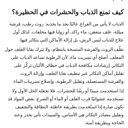
كيف تمنع الذباب والحشرات في الحظيرة؟
الذباب لا يأتي من الفراغ. غالبًا يجد ما يجذبه: روث رطب، فرشة
مبللة، علف متعفن، ماء راكد، أو زوايا فيها مخلفات. لذلك أول
علاج للذباب ليس الرش، بل إزالة الأماكن التي يتكاثر فيها.
نظّف الروث والفرشة المتسخة بانتظام، ولا تترك بقايا العلف حول
المعلف. أصلح أي تسريب ماء، لأن الرطوبة تساعد الذباب على
التكاثر. إرشادات مكافحة الذباب في حظائر الألبان تركّز على
تقليل أماكن التكاثر عبر تنظيف بقايا العلف، وإزالة الروث
والفرشة المستعملة، وتقليل الرطوبة، وإصلاح تسريبات الماء.
إذا استخدمت مبيدًا أو رشًا للحشرات، فلا تجعله الحل الأول ولا
تستخدمه عشوائيًا قرب العلف أو الماء أو الضرع. بعض المواد قد
تكون ضارة إذا استُخدمت بطريقة خاطئة. النظافة والتجفيف
وتقليل مصادر التكاثر هي الأساس، والمبيدات تأتي بحذر وعند
الحاجة وبطريقة آمنة.