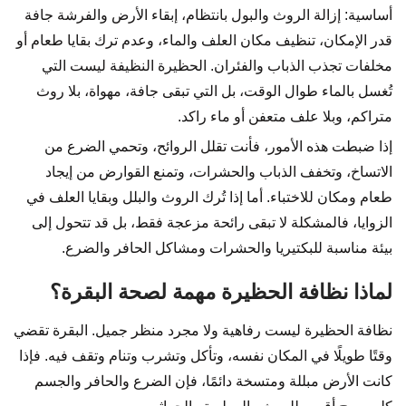
أساسية: إزالة الروث والبول بانتظام، إبقاء الأرض والفرشة جافة
قدر الإمكان، تنظيف مكان العلف والماء، وعدم ترك بقايا طعام أو
مخلفات تجذب الذباب والفئران. الحظيرة النظيفة ليست التي
تُغسل بالماء طوال الوقت، بل التي تبقى جافة، مهواة، بلا روث
متراكم، وبلا علف متعفن أو ماء راكد.
إذا ضبطت هذه الأمور، فأنت تقلل الروائح، وتحمي الضرع من
الاتساخ، وتخفف الذباب والحشرات، وتمنع القوارض من إيجاد
طعام ومكان للاختباء. أما إذا تُرك الروث والبلل وبقايا العلف في
الزوايا، فالمشكلة لا تبقى رائحة مزعجة فقط، بل قد تتحول إلى
بيئة مناسبة للبكتيريا والحشرات ومشاكل الحافر والضرع.
لماذا نظافة الحظيرة مهمة لصحة البقرة؟
نظافة الحظيرة ليست رفاهية ولا مجرد منظر جميل. البقرة تقضي
وقتًا طويلًا في المكان نفسه، وتأكل وتشرب وتنام وتقف فيه. فإذا
كانت الأرض مبللة ومتسخة دائمًا، فإن الضرع والحافر والجسم