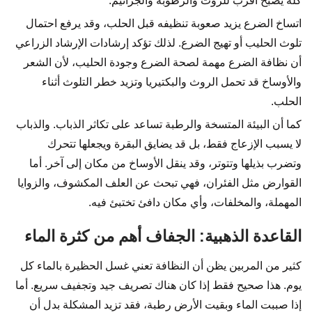
كله يصبح أقرب للروث والرطوبة والجراثيم.
اتساخ الضرع يزيد صعوبة تنظيفه قبل الحلب، وقد يرفع احتمال
تلوث الحليب أو تهيج الضرع. لذلك تؤكد إرشادات الإرشاد الزراعي
أن نظافة الضرع مهمة لصحة الضرع وجودة الحليب، لأن الشعر
والأوساخ قد تحمل الروث والبكتيريا وتزيد خطر التلوث أثناء
الحلب.
كما أن البيئة المتسخة والرطبة تساعد على تكاثر الذباب. والذباب
لا يسبب الإزعاج فقط، بل قد يضايق البقرة ويجعلها تتحرك
وتضرب بذيلها وتتوتر، وقد ينقل الأوساخ من مكان إلى آخر. أما
القوارض مثل الفئران، فهي تبحث عن العلف المكشوف، والزوايا
المهملة، والمخلفات، وأي مكان دافئ تختبئ فيه.
القاعدة الذهبية: الجفاف أهم من كثرة الماء
كثير من المربين يظن أن النظافة تعني غسل الحظيرة بالماء كل
يوم. هذا صحيح فقط إذا كان هناك تصريف جيد وتجفيف سريع. أما
إذا صببت الماء وبقيت الأرض رطبة، فقد تزيد المشكلة بدل أن