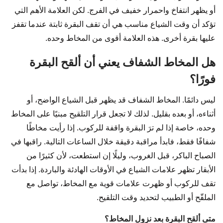
أو يظهر انتفاخ واحمرار خفيف في الفرج. لكن العلامة الأهم التي
تؤكد أن وقت الشياع مناسب هي أن تقف البقرة ثابتة عندما تقفز
عليها بقرة أخرى. هذه العلامة أقوى من المخاط وحده.
هل المخاط الشفاف يعني أن ألقح البقرة
فورًا؟
ليس دائمًا. المخاط الشفاف قد يظهر قبل الشياع الواضح، أو
أثناءه، أو بعده بقليل. لذلك لا تجعل قرار التلقيح مبنيًا على المخاط
وحده، خاصة إذا لم ترَ البقرة واقفة للركوب. إذا رأيت مخاطًا
شفافًا فقط، فابدأ مراقبة دقيقة خلال الساعات التالية. راقبها في
الصباح الباكر، قبل الغروب، وليلًا إن استطعت، لأن كثيرًا من
الأبقار تظهر علامات الشياع في الأوقات الهادئة والباردة. إذا بدأت
تقف للركوب أو ظهرت علامات قوية مع المخاط، تواصل مع
الملقّح أو الطبيب لتحديد وقت التلقيح.
متى ألقح البقرة بعد نزول المخاط؟