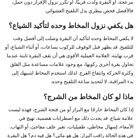
مزعجة، أو البقرة ولدت قريبًا، أو تكرر نزول الإفراز دون حمل،
فالأفضل فحص بيطري بدل التلقيح العشوائي.
هل يكفي نزول المخاط وحده لتأكيد الشياع؟
لا يكفي المخاط وحده لتأكيد أن البقرة وصلت إلى أفضل وقت
للتلقيح. قد يظهر قبل الوقوف للركوب بساعات، أو أثناء الشياع، أو
قرب نهايته. العلامة العملية الأقوى هي أن تقف البقرة ثابتة عندما
تحاول بقرة أخرى ركوبها، مع وجود علامات مساعدة مثل القلق
وكثرة الحركة وانتفاخ الفرج. لذلك استخدم المخاط لتنبيهك إلى
بدء المراقبة، لا لتحديد ساعة التلقيح وحده.
ماذا لو كان المخاط من الشرج؟
إذا كان المخاط خارجًا مع البراز أو من فتحة الشرج، فهذه ليست
علامة شياع. قد يحدث ذلك مع اضطرابات هضمية، تهيج في
الأمعاء، إسهال مخاطي، طفيليات، تغير علف مفاجئ، أو التهاب.
في هذه الحالة راقب البراز: هل هو مائي؟ هل فيه دم؟ هل البقرة