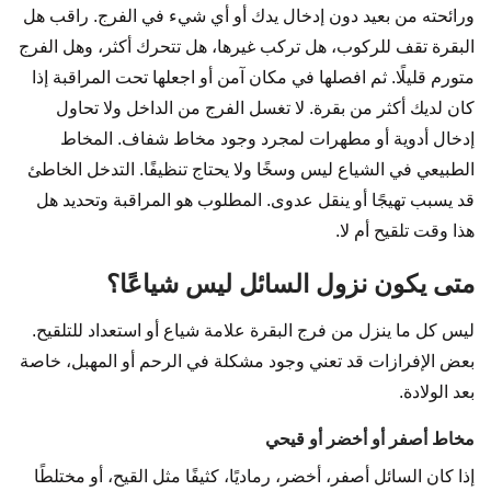
ورائحته من بعيد دون إدخال يدك أو أي شيء في الفرج. راقب هل
البقرة تقف للركوب، هل تركب غيرها، هل تتحرك أكثر، وهل الفرج
متورم قليلًا. ثم افصلها في مكان آمن أو اجعلها تحت المراقبة إذا
كان لديك أكثر من بقرة. لا تغسل الفرج من الداخل ولا تحاول
إدخال أدوية أو مطهرات لمجرد وجود مخاط شفاف. المخاط
الطبيعي في الشياع ليس وسخًا ولا يحتاج تنظيفًا. التدخل الخاطئ
قد يسبب تهيجًا أو ينقل عدوى. المطلوب هو المراقبة وتحديد هل
هذا وقت تلقيح أم لا.
متى يكون نزول السائل ليس شياعًا؟
ليس كل ما ينزل من فرج البقرة علامة شياع أو استعداد للتلقيح.
بعض الإفرازات قد تعني وجود مشكلة في الرحم أو المهبل، خاصة
بعد الولادة.
مخاط أصفر أو أخضر أو قيحي
إذا كان السائل أصفر، أخضر، رماديًا، كثيفًا مثل القيح، أو مختلطًا