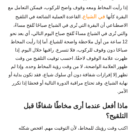
إذا رأيت المخاط ومعه وقوف واضح للركوب، فيمكن التعامل مع
في الشياع
البقرة كأنها
. القاعدة العملية الشائعة في التلقيح
الاصطناعي أن البقرة التي تُرى في الشياع صباحًا تُلقح مساءً،
والتي تُرى في الشياع مساءً تُلقح صباح اليوم التالي، أي بعد نحو
12 ساعة من أول ملاحظة واضحة للشياع. أما إذا رأيت المخاط
صباحًا دون وقوف للركوب، فلا تتسرع. راقبها خلال اليوم. إذا
ظهرت علامة الوقوف لاحقًا، احسب توقيت التلقيح من وقت
ظهور العلامة الواضحة، لا من وقت رؤية المخاط وحده. وإذا لم
تظهر إلا إفرازات شفافة دون أي سلوك شياع، فقد تكون بداية أو
نهاية الشياع، وقد تحتاج مراقبة الدورة التالية أو فحصًا إذا تكرر
الأمر.
ماذا أفعل عندما أرى مخاطًا شفافًا قبل
التلقيح؟
اكتب وقت رؤيتك للمخاط، لأن التوقيت مهم. افحص شكله