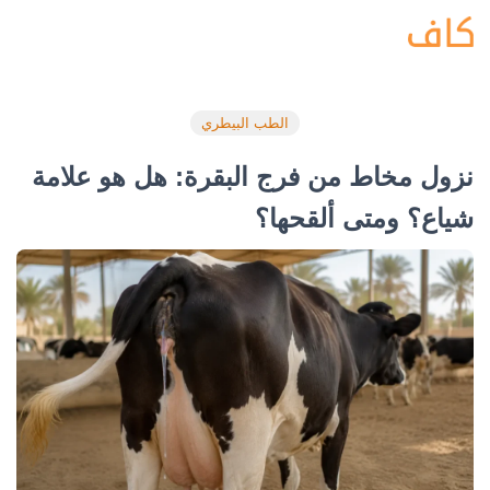
الطب البيطري
نزول مخاط من فرج البقرة: هل هو علامة
شياع؟ ومتى ألقحها؟