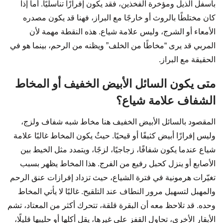
بأسفل الذيل ومؤخرة الفخذين، فقد يكون إفرازًا تناسليًا. أما إذا
كان مختلطًا بالروث أو خارجًا مع البراز، فهنا قد يكون مصدره
الأمعاء أو الشرج، وليس علامة شياع. هذه النقطة مهمة لأن
المربي قد يرى “مخاطًا من الخلف” ويظنه من الرحم، بينما هو في
الحقيقة مع البراز.
متى يكون السائل الأبيض الخفيف أو المخاط
الشفاف علامة شياع؟
المقصود بالسائل الأبيض الخفيف هنا مخاط شبه شفاف ولزج،
وليس إفرازًا أبيض كثيفًا أو قيحيًا. حيثُ يكون المخاط غالبًا علامة
شياع عندما يكون شفافًا، زجاجيًا، لزجًا، ويتمدد مثل الخيط بين
الأصابع أو ينزل كحبل رفيع من الفرج. هذا المخاط يظهر بسبب
تغيّرات هرمونية في فترة الشياع، حيث تزداد إفرازات عنق الرحم
والمهبل لتسهيل مرور النطاف عند التلقيح. غالبًا لا يأتي المخاط
وحده. قد تلاحظ معه أن البقرة قلقة، تتحرك أكثر من المعتاد، تشم
الأبقار الأخرى، تحاول القفز على غيرها، يقل أكلها أو حليبها قليلًا،