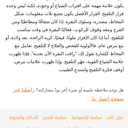
يكون علامة مهمة على اقتراب الشياع أو وجوده، لكنه ليس وحده
قرار التلقيح. القرار الأفضل يكون بجمع ثلاث معلومات: شكل
المخاط، مصدره، وسلوك البقرة. إذا كان شفافًا ومطاطيًا ومن
الفرج ومعه وقوف للركوب، فغالبًا البقرة في وقت مناسب
للتلقيح. أما إذا كان الإفراز ملونًا، قيحيًا، كريه الرائحة، بعد ولادة، أو
مع مرض عام، فالأولوية للفحص والعلاج لا للتلقيح. تعامل مع
المخاط كإشارة تقول لك: “راقب البقرة الآن بجدية”. فإذا ظهرت
علامة الشياع القوية، جهّز التلقيح. وإذا ظهرت علامات مرض،
أوقف فكرة التلقيح واستدعِ الطبيب.
راسلنا عبر
هل توجد ملاحظة علمية أو شيء آخر تودّ مشاركته؟
صفحة اتصل بنا.
حول كاف
سياسة الخصوصية
سياسة التحرير
الأحكام والشروط