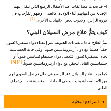
4- قد تحدث مضاعفات عند الأطفال الرضع الذين تنقل إليهم
الإصابة من أمهاتهم أثناء الولادة، كالعمى، وظهور تقرُّحاتٍ في
[1]
فروة الرأس، وحدوث بعض الالتهابات الأخرى.
كيف يتمُّ علاج مرض السيلان البني؟
يتمُّ العلاج عادةً بالصادات الحيوية، عبر إعطاء دواء سيفترياكسون
حقناً عضلياً مع دواء أزيترومايسين فموياً، وفي حالة الحساسية
تجاه السيفترياكسون فيُعطى دواء جيميفلوكساسين فموياً أو
[3]
[2]
جنتمايسين القابل للحقن مع دواء أزيترومايسين فموياً.
كما يجب علاج السيلان عند الرضع في حال تم نقل العدوى لهم
من الأم المصابة بحيث يعطى الصادات المناسبة تحت الإشراف
الطبي.
المراجع البحثية