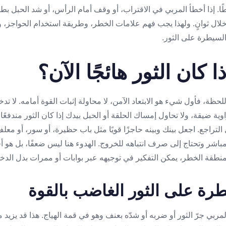
طًا. إذا أخطأ المربي في الاقتراب، أو وقف أمام الرأس، أو شد الحبل ب
لال ثوانٍ. ولهذا يجب فهم علامات الخطر، وطريقة استخدام الحواجز، و
لسيطرة على الثور.
ا كان الثور هائجًا الآن؟
اللحظة، فأول شيء هو الابتعاد الآمن، لا محاولة إثبات القوة أمامه. لا ت
ة ضيقة، ولا تحاول إمساك الحلقة أو الحبل بيدك إذا كان الثور مندفعًا. 
لتراجع. اجعل بينك وبينه حاجزًا قويًا مثل باب حظيرة، أو سور، أو معلف
باشر وتحتاج إلى صرف انتباهه للخروج. الهدوء هنا ليس ضعفًا، بل هو أ
منطقة الخطر، يمكن التفكير في توجيهه عبر بوابات أو ممرات بدل الدخو
طرة على الثور الغاضب بالقوة
مربي جرّ الثور أو ضربه أو شدّه بعنف وهو في قمة الهياج. هذا قد يزيد 