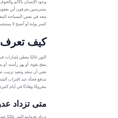
وجود الإنسان بالألم والخوف.
متمرسين يعرفون أين يقفون و
معه في نفس المساحة المفت
كسر بوابة أو أصبح لا يستجي
كيف تعرف أ
الثور غالبًا يعطي إشارات ق
ينفخ بقوة، أو يهز رأسه، أو 
تعني أن تبتعد وتعيد ترتيب
تندفع فجأة عند اقتراب الشخ
معروفًا وهادئًا في أيام كثيرة
متى تزداد عدوا
تزداد عدوانية الثور غالبًا 