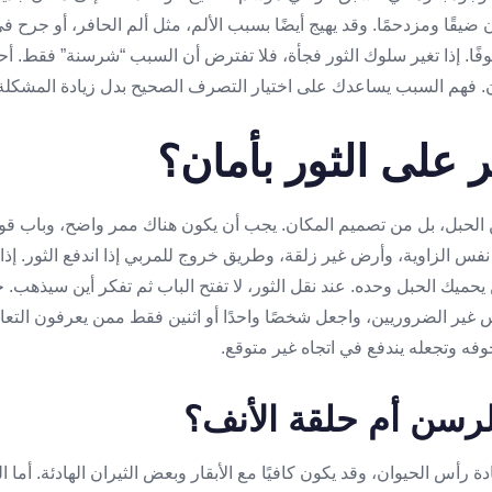
ضيقًا ومزدحمًا. وقد يهيج أيضًا بسبب الألم، مثل ألم الحافر، أو جرح في
. إذا تغير سلوك الثور فجأة، فلا تفترض أن السبب “شرسنة” فقط. أحيانً
ان. فهم السبب يساعدك على اختيار التصرف الصحيح بدل زيادة المشكلة
على الثور بأمان؟
من الحبل، بل من تصميم المكان. يجب أن يكون هناك ممر واضح، وباب ق
فس الزاوية، وأرض غير زلقة، وطريق خروج للمربي إذا اندفع الثور. إذا 
حميك الحبل وحده. عند نقل الثور، لا تفتح الباب ثم تفكر أين سيذهب. جهّ
ناس غير الضروريين، واجعل شخصًا واحدًا أو اثنين فقط ممن يعرفون التع
فه وتجعله يندفع في اتجاه غير متوقع.
رسن أم حلقة الأنف؟
رأس الحيوان، وقد يكون كافيًا مع الأبقار وبعض الثيران الهادئة. أما الث