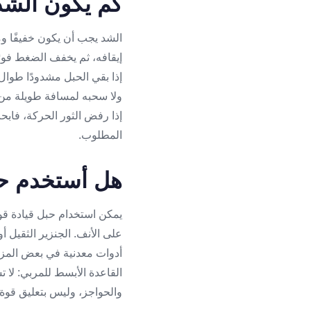
كم يكون الشد
الشد يجب أن يكون خفيفًا وم
إيقافه، ثم يخفف الضغط فورًا
إذا بقي الحبل مشدودًا طوال 
ولا سحبه لمسافة طويلة من ا
إذا رفض الثور الحركة، فابحث
المطلوب.
هل أستخدم حبلً
يمكن استخدام حبل قيادة قوي
على الأنف. الجنزير الثقيل أ
أدوات معدنية في بعض المزا
القاعدة الأبسط للمربي: لا تس
والحواجز، وليس بتعليق قوة ا