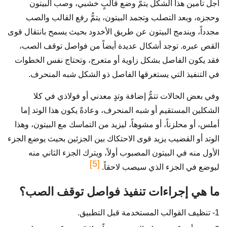
أجل تأمين هذا الشكل يتمّ وضع قالبٍ خشبي، وصب البيتون
وحجزه، وبعد التصلب وتجمد البيتون، يتمُّ رفع القالب والصب
مجدداً، ويندمج البيتون عن طريق الأخدود بحيث يسمح بانتقال قوى
القص عبره. توجد أشكال عديدة أيضاً من فواصل توقف الصب،
فقد يكون الفاصل بشكل زاوية أو متعرج، وتحتاج نفس الخطوات
في التنفيذ التي يستغرقها الفاصل ذو الشكل شبه المنحرف.
وفي بعض الحالات تتمُّ إضافة وتدٍ معدني أو فولاذي في كلا
الشكلين المستقيم أو شبه المنحرف، وعادةً يكون هذا الوتد إما
أملس، أو محلزناً، أو مشوهاً، ليزيد من التماسك مع البيتون، وهذا
الوتد أو القضيب يزيد قوى الاحتكاك بين الجزئين بحيث يوضع الجزء
الأول منه في البيتون المصبوب أولاً، ويترك الجزء الثاني منه
[5]
ليوضع في الجزء الذي سيصب لاحقاً.
ما هي إجراءات تنفيذ فواصل توقف الصب؟
1- تنظيف القوالب المستخدمة قبل التطبيق.