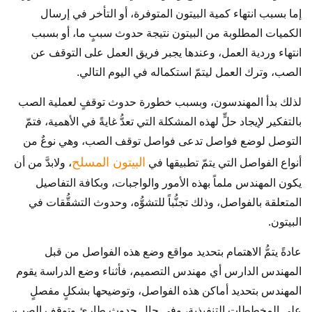
إما بسبب انتهاء كمية البيتون المتوفرة، أو التأخر في إرسال
الكميات المطلوبة من البيتون نتيجة حدوث سببٍ ما، أو بسبب
انتهاء وردية العمل، وعندها يجبر فريق العمل على التوقف عن
الصب، وترك العمل ليتمّ استكماله في اليوم التالي.
لذلك بدأ المهندسون، وبسبب خطورة حدوث توقفٍ لعملية الصب
بالتفكير لإيجاد حلٍّ لهذه المشكلة التي تعدُّ غايةً في الأهمية، فتمّ
التوصل لوضع فواصل تدعى فواصل توقف الصب، وهي نوعٌ من
البيتون المسلح
أنواع الفواصل التي يتمّ تطبيقها في
، ولابدَّ من أن
يكون المهندس ملماً بهذه الأمور والواجبات، وبكافة التفاصيل
المتعلقة بالفواصل، وذلك تجنُّباً للتشوُّه، وحدوث التشقُّقات في
البيتون.
عادةً يتمُّ الاهتمام بتحديد مواقع وضع هذه الفواصل من قبل
المهندس الدارس أي مهندس التصميم، فأثناء وضع الدراسة يقوم
المهندس بتحديد أماكن هذه الفواصل، وتوضيحها بشكلٍ مفصلٍ
على المخططات التنفيذية، وفي حال حدوث طارئٍ وتوقف الصب،