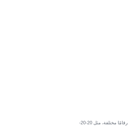
يحتاج كثير من المزارعين وأصحاب الحدائق إلى فهم سماد NPK قبل استعماله، لأن العبوات تحمل أرقامًا مختلفة، مثل 20-20-