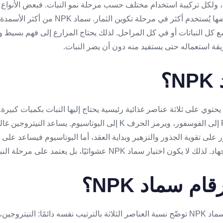
20 أو 10-40-10 أو 15-5-30، ولكل تركيبة استخدام مختلف حسب مرحلة نمو النبات. فبعض الأن
وبعضها يناسب التزهير، وبعضها يُستخدم أكثر في م
مع كل النباتات أو في كل المراحل. لذلك يحتاج المزارع إلى فهم بسيط و
قة استعماله حتى يستفيد منه دون أن يضر النبات.
؟
النيتروجين، ويرمز الحرف P إلى الفوسفور، ويرمز الحرف K إلى البوتاسيوم. يساع
على تقوية الجذور والتزهير وبداية العقد، أما البوتاسيوم فيساعد على 
د NPK عشوائيًا، بل يعتمد على مرحلة النبات والهدف من التسميد.
ام سماد NPK؟
الأرقام المكتوبة على عبوة سماد NPK توضّح نسبة العناصر الثلاثة بالترتيب نفسه دائمًا: الن