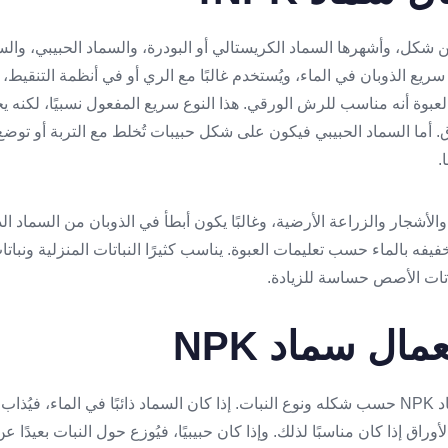
N في أكثر من شكل، وأشهرها السماد الكريستالي أو البودرة، والسماد الحبيبي، وا
سريع الذوبان في الماء، ويُستخدم غالبًا مع الري أو في أنظمة التنقيط،
 العبوة أنه مناسب للرش الورقي. هذا النوع سريع المفعول نسبيًا، لكنه 
ق. أما السماد الحبيبي فيكون على شكل حبيبات تُخلط مع التربة أو توضع
.
أشجار والزراعة الأرضية، وغالبًا يكون أبطأ في الذوبان من السماد الذ
 تخفيفه بالماء حسب تعليمات العبوة. يناسب كثيرًا النباتات المنزلية ونبا
باتات الأصص حساسة للزيادة.
ال سماد NPK
تختلف طريقة استعمال سماد NPK حسب شكله ونوع النبات. إذا كان السماد ذائبًا في الماء، 
أوراق إذا كان مناسبًا لذلك. وإذا كان حبيبيًا، فيُوزع حول النبات بعيدًا 