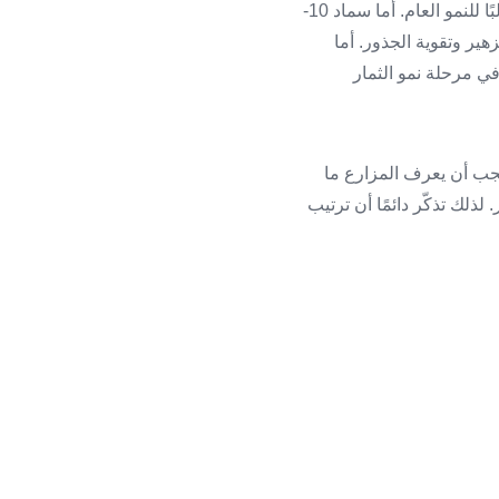
البوتاسيوم. فمثلًا، سماد 20-20-20 يحتوي على نسب متساوية من العناصر الثلاثة، لذلك يُستخدم غالبًا للنمو العام. أما سماد 10-
زهير وتقوية الجذور. أما
ًا في مرحلة نمو الثمار
م خطوة قبل شراء السماد؛ فلا يكفي أن تكون العبوة مكتوبًا عليها NPK، بل يجب أن يعرف المزارع ما
لذلك تذكّر دائمًا أن ترتيب