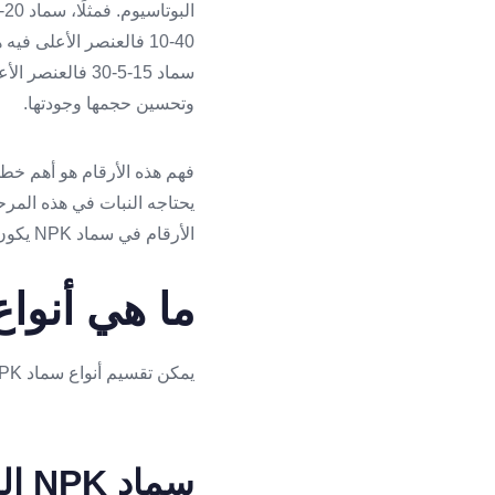
40-10 فالعنصر الأعلى ف
سماد 15-5-30 فا
وتحسين حجمها وجودتها.
يحتاجه النبات في هذه المرحل
الأرقام في سماد NPK يكون: نيتروجين أولًا، فوسفور ثانيًا، بوتاسيوم ثالثًا.
ما هي أنواع س
يمكن تقسيم أنواع سماد NPK بطريقة بسيطة حسب العنصر الأعلى في التركيبة.
سماد NPK المتوازن