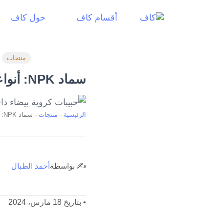
أقسام كاف
حول كاف
منتجات
سماد NPK: أنواعه، أشكاله، وطريقة استعماله
الرئيسية
-
منتجات
-
سماد NPK: أنواعه، أشكاله، وطريقة استعماله
✍️ بواسطة
أحمد الطبال
•
بتاريخ 18 مارس، 2024