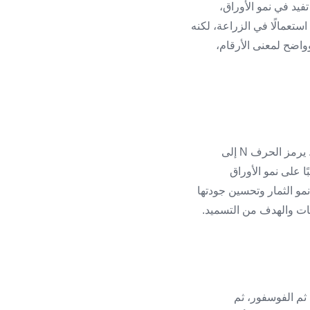
واع تفيد في نمو الأوراق،
رحلة تكوين الثمار. سماد NPK من أكثر الأسمدة استعمالًا في الزراعة، لكنه
واضح لمعنى الأرقام،
سماد NPK هو سماد مركب يحتوي على ثلاثة عناصر غذائية رئيسية يحتاج إليها النبات بكميات كبيرة. يرمز الحرف N إلى
د النيتروجين غالبًا على نمو الأوراق
نمو الثمار وتحسين جودتها
يتروجين، ثم الفوسفور، ثم