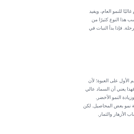
الثلاثة متساوية أو متقاربة، مثل 20-20-20 أو 10-10-10. يُستخدم غالبًا للنمو العام، ويفيد
ب هذا النوع كثيرًا من
لة. فإذا بدأ النبات في
 الأول على العبوة؛ لأن
 الأول في تركيبة NPK يرمز إلى النيتروجين. فإذا كانت التركيبة مثلًا 30-10-10 أو 25-10-10 فهذا يعني أن السماد عالي
زيادة النمو الأخضر.
اية نمو بعض المحاصيل. لكن
ب الأزهار والثمار.