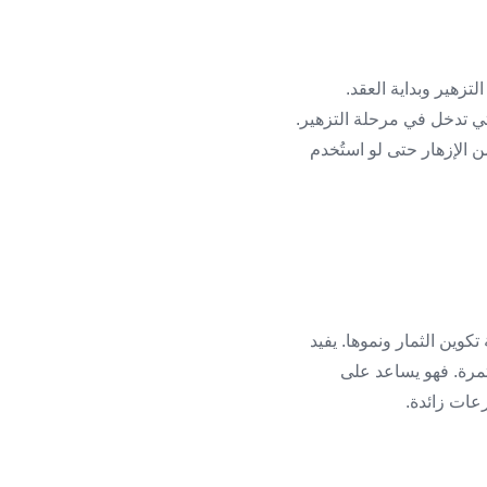
لتقوية الجذور ودعم التزهير وبداية العقد.
لتي تدخل في مرحلة التزهير.
ن الإزهار حتى لو استُخدم
-12-36. ويُستخدم غالبًا في مرحلة تكوين الثمار ونموها. يفيد
ثمرة. فهو يساعد على
عات زائدة.