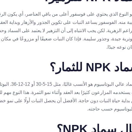
NP للتزهير هو النوع الذي يحتوي على فوسفور أعلى من باقي العناصر، أي يكون 
ات القريبة منه. الفوسفور يساعد النبات على تكوين الجذور والأزهار وبداية ال
راعم الزهرية. لكن يجب الانتباه إلى أن التزهير لا يعتمد على السماد وحده
بة جيدة، وجذور سليمة. فإذا كان النبات ضعيفًا أو مزروعًا في مكان 
 نوعه جيدًا.
لثمار؟
في مرحلة الثمار، يكون ا
يستخدمه المزارعون كثيرًا بعد العقد وأثناء نمو الثمرة. هذا النوع مهم 
ن بداية حياة النبات دون حاجة. الأفضل أن يحصل النبات أولًا على نمو خ
 البوتاسيوم حسب حاجته.
سماد NPK؟