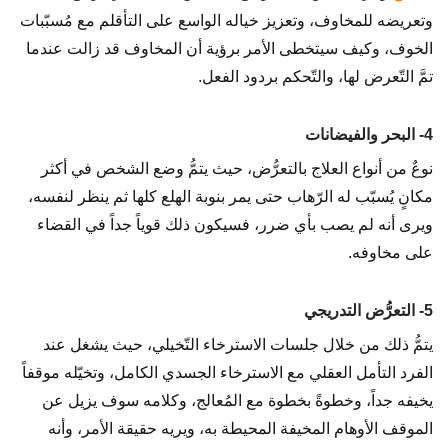
وتعريضه للمخاوف، وتعزيز خياله الواسع على التأقلم مع مُسبّبات
الخوف، وكيف سيتخطى الأمر برؤية أن المخاوف قد زالت عندما
تمَّ التّعرض لها، والتّحكم بردود الفعل.
4- البحر والفيضانات
نوعٌ من أنواع العلاج بالتعرُّض، حيث يتمُّ وضع الشخص في أكثر
مكانٍ يُسبّب له الرّهاب حتى يمر بنوبة الهلع كلها ثم ينظر لنفسه،
ويرى أنه لم يصب بأي ضرر، فسيكون ذلك قوياً جداً في القضاء
على مخاوفه.
5- التعرُّض التدريجي
يتمُّ ذلك من خلال جلسات الاسترخاء التّخيلي، حيث يشغل عند
الفرد التأمل العقلي مع الاسترخاء الجسدي الكامل، وتخيّله موقفاً
يخيفه جداً، وخطوةً بخطوة مع المُعالج، وكلامه سوف يزيل عن
الموقف الأوهام المخيفة المحيطة به، ويريه حقيقة الأمر، وأنه