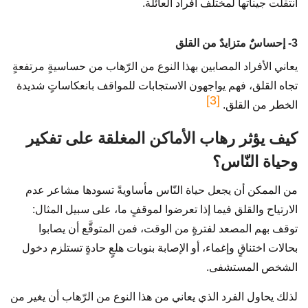
انتقلت جيناتها لمختلف أفراد العائلة.
3- إحساسٌ متزايدٌ من القلق
يعاني الأفراد المصابين بهذا النوع من الرّهاب من حساسيةٍ مرتفعةٍ
تجاه القلق، فهم يواجهون الاستجابات للمواقف بانعكاساتٍ شديدة
[3]
الخطر من القلق.
كيف يؤثر رهاب الأماكن المغلقة على تفكير
وحياة النّاس؟
من الممكن أن يجعل حياة النّاس مأساويةً تسودها مشاعر عدم
الارتياح والقلق فيما إذا تعرضوا لموقفٍ ما، على سبيل المثال:
توقف بهم المصعد لفترةٍ من الوقت، فمن المتوقَّع أن يصابوا
بحالات اختناقٍ وإغماء، أو الإصابة بنوبات هلعٍ حادةٍ تستلزم دخول
الشخص المستشفى.
لذلك يحاول الفرد الذي يعاني من هذا النوع من الرّهاب أن يغير من