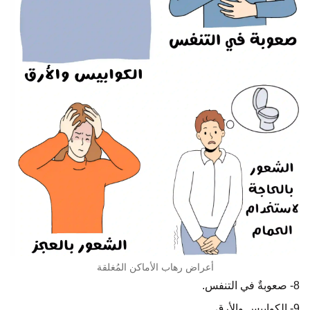
أعراض رهاب الأماكن المُغلقة
8- صعوبةٌ في التنفس.
9- الكوابيس والأرق.