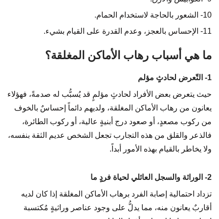
10- الشعور بالحاجة لاستخدام الحمام.
11- الإحساس بالعجز، وعدم القدرة على القيام بشيء.
ما هي أسباب رهاب الأماكن المغلقة؟
1- التّعرض لحادثٍ مؤلم
حيث يتعرض بعض الأفراد لحادثٍ مؤلمٍ قد يُسبُّب له صدمةً، فهؤلاء
يعانون من رهاب الأماكن المغلقة، ولديهم دائماً إحساسٌ بالخوف
من ركوب مصعدٍ، أو صعود درج أبنيةٍ عالية، أو ركوب الطائرة،
فالذعر والقلق من هذه التجارب تجعل الشخص عديم الثقة بنفسه،
ولا يخاطر بالقيام بهذه الأمور أبداً.
2- الوراثة والسجل العائلي لحياة فردٍ ما
تزداد احتمالية إصابة الفرد برهاب الأماكن المغلقة إذا كان لديه
أقاربٌ يعانون منه، مما يدلُّ على وجود عناصر وراثيةٍ مُكتسبة