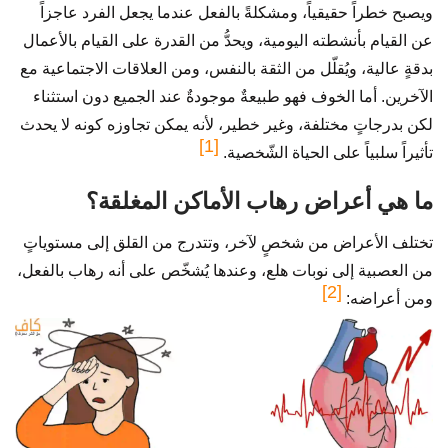
ويصبح خطراً حقيقياً، ومشكلةً بالفعل عندما يجعل الفرد عاجزاً
عن القيام بأنشطته اليومية، ويحدُّ من القدرة على القيام بالأعمال
بدقةٍ عالية، ويُقلّل من الثقة بالنفس، ومن العلاقات الاجتماعية مع
الآخرين. أما الخوف فهو طبيعةٌ موجودةٌ عند الجميع دون استثناء
لكن بدرجاتٍ مختلفة، وغير خطير، لأنه يمكن تجاوزه كونه لا يحدث
[1]
تأثيراً سلبياً على الحياة الشّخصية.
ما هي أعراض رهاب الأماكن المغلقة؟
تختلف الأعراض من شخصٍ لآخر، وتتدرج من القلق إلى مستوياتٍ
من العصبية إلى نوبات هلع، وعندها يُشخّص على أنه رهاب بالفعل،
[2]
ومن أعراضه: