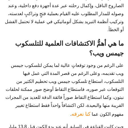
الصاروخ الناقل، وإكمال رحلته عبر عدة أجهزة دفع داخلية، وعند
وصوله للمدار المطلوب عليه القيام بعملية فتحٍ وتراكبٍ لعدسته،
وتركيب أنظمة التبريد بشكل أتوماتيكي في عملية لا تحتمل الفشل
أو الخطأ.
ما هي أهمُّ الاكتشافات العلمية للتلسكوب
جيمس ويب؟
على الرغم من وجود توقعاتٍ عالية لما يمكن لتلسكوب جيمس
ويب تقديمه، وعلى الرغم من قصر المدة التي عمل فيها
التلسكوب، استطاع تلسكوب جيمس ويب تحطيم الكثير من
التوقعات عبر صوره، فاستطاع التقاط أوضح صور ممكنة لحلقات
نبتون، وكما استطاع التقاط صوراً فائقة الدقة للعديد من المجرات
القريبة منها والبعيدة، لكن اكتشافاً واحداً فقط استطاع تغيير
كنا نعرفه
مفهوم الكون عما
.
حيث كانت القناعة في السابق أنه عند بدء الكون قبل 13.8 مليار