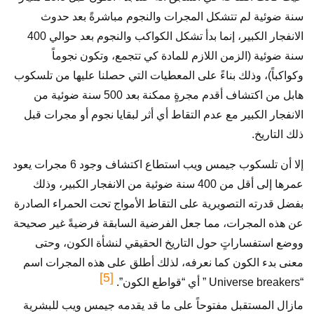
سنة ضوئية لم تتشكل المجرات والنجوم مباشرةً بعد حدوث
الانفجار الكبير، إنما بدأ تشكل الكواكب والنجوم بعد حوالي 400
سنة ضوئية (الزمن اللازم للمادة كي تتجمع، وتكون نجوماً
وكواكباً)، وذلك بناءً على المعطيات التي حصلنا عليها من تلسكوب
هابل من اكتشاف أقدم مجرةٍ ممكنة بعد 500 سنة ضوئية من
الانفجار الكبير مع عدم التقاط أي أثر لبقايا نجوم أو مجرات قبل
ذلك التاريخ.
إلا أن تلسكوب جيمس ويب استطاع اكتشاف وجود 6 مجرات يعود
عمرها إلى أقل من 400 سنة ضوئية من الانفجار الكبير، وذلك
بفضل قدرته التصويرية على التقاط الأمواج تحت الحمراء الصادرة
عن هذه المجرات، مما جعل الفرضية السابقة فرضيةً غير صحيحة
ووضع استفساراتٍ حول التاريخ الحقيقي لنشأة الكون، وحتى
معنى بدء الكون كما نعرفه، لذلك أطلق على هذه المجرات اسم
[5]
“Universe breakers ” أي “قواطع الكون”.
مازال المستقبل مفتوحاً على ما قد يقدمه جيمس ويب للبشرية