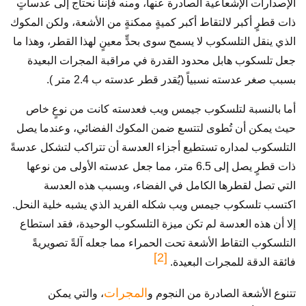
الإصدارات الإشعاعية الصادرة عنها، ومنه فإننا نحتاج إلى عدساتٍ
ذات قطرٍ أكبر لالتقاط أكبر كميةٍ ممكنةٍ من الأشعة، ولكن المكوك
الذي ينقل التلسكوب لا يسمح سوى بحدٍّ معينٍ لهذا القطر، وهذا ما
جعل تلسكوب هابل محدود القدرة في مراقبة المجرات البعيدة
بسبب صغر عدسته نسبياً (يُقدر قطر عدسته ب 2.4 متر ).
أما بالنسبة لتلسكوب جيمس ويب فعدسته كانت من نوعٍ خاص
حيث يمكن أن تُطوى لتتسع ضمن المكوك الفضائي، وعندما يصل
التلسكوب لمداره تستطيع أجزاء العدسة أن تتراكب لتشكل عدسةً
ذات قطرٍ يصل إلى 6.5 متر، مما جعل عدسته الأولى من نوعها
التي تصل لقطرها الكامل في الفضاء، وبسبب هذه العدسة
اكتسب تلسكوب جيمس ويب شكله الفريد الذي يشبه خلية النحل.
إلا أن هذه العدسة لم تكن ميزة التلسكوب الوحيدة، فقد استطاع
التلسكوب التقاط الأشعة تحت الحمراء مما جعله آلةً تصويريةً
[2]
فائقة الدقة للمجرات البعيدة.
المجرات
تتنوع الأشعة الصادرة من النجوم و
، والتي يمكن