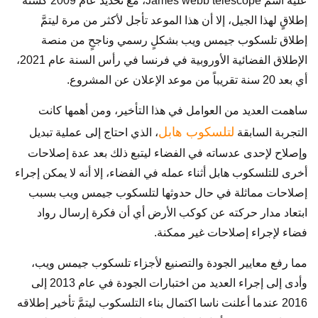
عليه اسم James webb telescope، مع تحديد عام 2009 كسنة
إطلاقٍ لهذا الجيل، إلا أن هذا الموعد تأجل لأكثر من مرة ليتمَّ
إطلاق تلسكوب جيمس ويب بشكلٍ رسمي وناجحٍ من منصة
الإطلاق الفضائية الأوروبية في فرنسا في رأس السنة عام 2021،
أي بعد 20 سنة تقريباً من موعد الإعلان عن المشروع.
ساهمت العديد من العوامل في هذا التأخير، ومن أهمها كانت
لتلسكوب هابل
التجربة السابقة
، الذي احتاج إلى عملية تبديل
وإصلاح لإحدى عدساته في الفضاء ليتبع ذلك بعد عدة إصلاحات
أخرى للتلسكوب هابل أثناء عمله في الفضاء، إلا أنه لا يمكن إجراء
إصلاحات مماثلة في حال حدوثها لتلسكوب جيمس ويب بسبب
ابتعاد مدار حركته عن كوكب الأرض أي أن فكرة إرسال رواد
فضاء لإجراء إصلاحات غير ممكنة.
مما رفع معايير الجودة والتصنيع لأجزاء تلسكوب جيمس ويب،
وأدى إلى إجراء العديد من اختبارات الجودة في عام 2013 إلى
2016 عندما أعلنت ناسا اكتمال بناء التلسكوب ليتمَّ تأخير إطلاقه