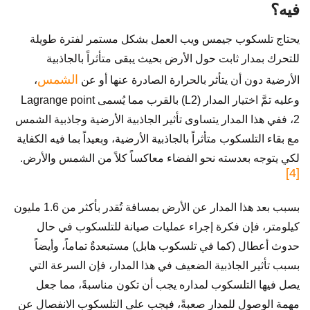
فيه؟
يحتاج تلسكوب جيمس ويب العمل بشكل مستمر لفترة طويلة
للتحرك بمدار ثابت حول الأرض بحيث يبقى متأثراً بالجاذبية
الشمس
الأرضية دون أن يتأثر بالحرارة الصادرة عنها أو عن
،
وعليه تمَّ اختيار المدار (L2) بالقرب مما يُسمى Lagrange point
2، ففي هذا المدار يتساوى تأثير الجاذبية الأرضية وجاذبية الشمس
مع بقاء التلسكوب متأثراً بالجاذبية الأرضية، وبعيداً بما فيه الكفاية
لكي يتوجه بعدسته نحو الفضاء معاكساً كلاً من الشمس والأرض.
[4]
بسبب بعد هذا المدار عن الأرض بمسافة تُقدر بأكثر من 1.6 مليون
كيلومتر، فإن فكرة إجراء عمليات صيانة للتلسكوب في حال
حدوث أعطال (كما في تلسكوب هابل) مستبعدةٌ تماماً، وأيضاً
بسبب تأثير الجاذبية الضعيف في هذا المدار، فإن السرعة التي
يصل فيها التلسكوب لمداره يجب أن تكون مناسبةً، مما جعل
مهمة الوصول للمدار صعبةً، فيجب على التلسكوب الانفصال عن