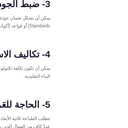
3- ضبط الجودة
يمكن أن يشكل ضمان جودة الهيا
Standards) أو قواعد (أكواد Codes) للبناء باستخدام الطباعة ثلاثية الأبعاد.
4- تكاليف الاستثمار
يمكن أن تكون تكلفة تكنولوجي
البناء التقليدية.
5- الحاجة للعَمالة الماهرة
تتطلب الطباعة ثلاثية الأبعا
عددٌ كافٍ من العمال الذين ي