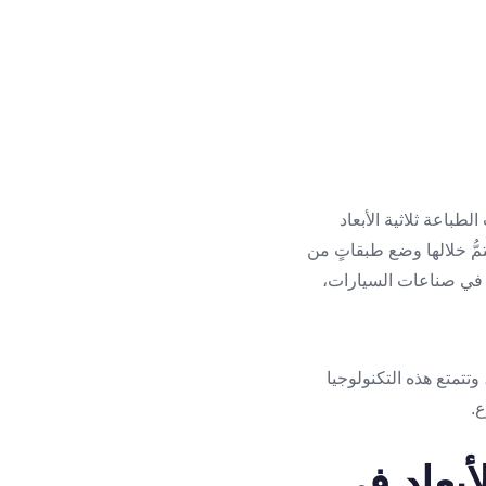
اء والتشييد (Construction)، ومع ذلك ظهرت الطباعة ثلاثية الأبعاد
مُّ خلالها وضع طبقاتٍ من
من في صناعات السيارات،
 في إنشاءات الأبنية (Construction industry) إلا مؤخرًا، وتتمتع هذه التكنولوجيا
ع.
لأبعاد في