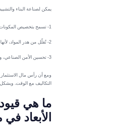
يمكن لصناعة البناء والتشييد
1- تسمح بتخصيص المكونات والأجزاء للمشروع المُحدّد، مما يوفر مرونةً أكبر في التصميم.
2- تُقلّل من هدر المواد، لأنها تستخدم الكمية اللازمة فقط من المواد لإنشاء الهيكل، ممّا يؤدي إلى تقليل التكاليف.
3- تحسين الأمن الصناعي، وسلامة العاملين، حيث تُقلّل عدد المهام الخطيرة التي يقوم بها العمال.
ومع أن رأس مال الاستثمار الأ
التكاليف مع الوقت. وبشكل عام
ما هي قيود 
الأبعاد في م