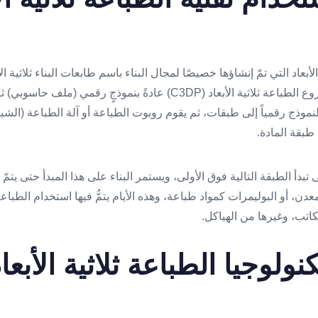
printers (C3DP)). يبدأ مشروع الطباعة ثلاثية الأبعاد (C3DP) عادةً بنموذجٍ
لنموذج رقمياً إلى طبقات، ثم يقوم روبوت الطباعة أو آلة الطباعة (الشبي
 طبقة المادة.
تبدأ الطبقة التالية فوق الأولى، ويستمر البناء على هذا المبدأ حتى يتم
(Concrete)، أو المعدن، أو البوليمرات كمواد طباعة، وهذه الأيام يتمُّ فيها استخدام الطب
مكاتب، وغيرها من الهياكل.
تكنولوجيا الطباعة ثلاثية الأب