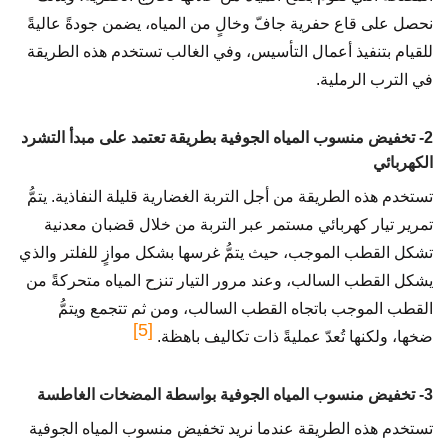
نحصل على قاع حفرية جافّ وخالٍ من المياه، يضمن جودةً عاليةً
للقيام بتنفيذ أعمال التأسيس، وفي الغالب تستخدم هذه الطريقة
في الترب الرملية.
2- تخفيض منسوب المياه الجوفية بطريقة تعتمد على مبدأ التشرد
الكهربائي
تستخدم هذه الطريقة من أجل التربة الغضارية قليلة النفاذية. يتمُّ
تمرير تيار كهربائي مستمر عبر التربة من خلال قضبان معدنية
تشكل القطب الموجب، حيث يتمُّ غرسها بشكل موازٍ للفلتر والذي
يشكل القطب السالب، وعند مرور التيار تنزح المياه متحركةً من
القطب الموجب باتجاه القطب السالب، ومن ثم تتجمع ويتمُّ
[5]
ضخها، ولكنها تُعدّ عمليةً ذات تكاليف باهظة.
3- تخفيض منسوب المياه الجوفية بواسطة المضخات الغاطسة
تستخدم هذه الطريقة عندما نريد تخفيض منسوب المياه الجوفية