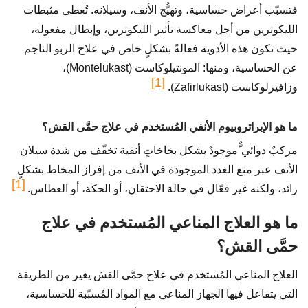
فتسبّب أعراض حساسية، وتهيُّج الأنف، وسيلانه. تُعطى مثبطات
الليكوترين من أجل معاكسة تأثير الليكوترين، وإبطال مفعوله،
حيث تكون هذه الأدوية فعالةً بشكلٍ خاص في علاج الربو الناجم
عن الحساسية، ومنها: المونتيلوكاست (Montelukast)،
[1]
وزافيرلوكاست (Zafirlukast).
ما هو الإبراتروبيوم الأنفي المُستخدم في علاج حمَّى القش؟
مركبٌ دوائي ٌّموجودٌ بشكل بخاخاتٍ أنفية تخفّف من شدة سيلان
الأنف عبر منع الغدد الموجودة في الأنف من إفراز المخاط بشكلٍ
[1]
زائد، ولكنه غير فعّال في حالة الاحتقان، أو الحكة، أو العطاس.
ما هو العلاج المناعي المُستخدم في علاج
حمَّى القش؟
العلاج المناعي المُستخدم في علاج حمَّى القش يغير من الطريقة
التي يتفاعل فيها الجهاز المناعي مع المواد المُسبّبة للحساسية،