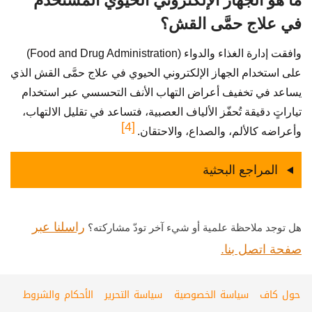
ما هو الجهاز الإلكتروني الحيوي المُستخدم
في علاج حمَّى القش؟
وافقت إدارة الغذاء والدواء (Food and Drug Administration)
على استخدام الجهاز الإلكتروني الحيوي في علاج حمَّى القش الذي
يساعد في تخفيف أعراض التهاب الأنف التحسسي عبر استخدام
تياراتٍ دقيقة تُحفّز الألياف العصبية، فتساعد في تقليل الالتهاب،
[4]
وأعراضه كالألم، والصداع، والاحتقان.
المراجع البحثية
راسلنا عبر
هل توجد ملاحظة علمية أو شيء آخر تودّ مشاركته؟
صفحة اتصل بنا.
حول كاف
سياسة الخصوصية
سياسة التحرير
الأحكام والشروط