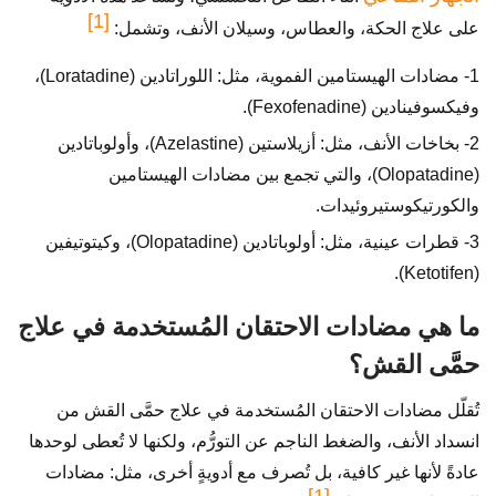
[1]
على علاج الحكة، والعطاس، وسيلان الأنف، وتشمل:
1- مضادات الهيستامين الفموية، مثل: اللوراتادين (Loratadine)،
وفيكسوفينادين (Fexofenadine).
2- بخاخات الأنف، مثل: أزيلاستين (Azelastine)، وأولوباتادين
(Olopatadine)، والتي تجمع بين مضادات الهيستامين
والكورتيكوستيروئيدات.
3- قطرات عينية، مثل: أولوباتادين (Olopatadine)، وكيتوتيفين
(Ketotifen).
ما هي مضادات الاحتقان المُستخدمة في علاج
حمَّى القش؟
تُقلّل مضادات الاحتقان المُستخدمة في علاج حمَّى القش من
انسداد الأنف، والضغط الناجم عن التورُّم، ولكنها لا تُعطى لوحدها
عادةً لأنها غير كافية، بل تُصرف مع أدويةٍ أخرى، مثل: مضادات