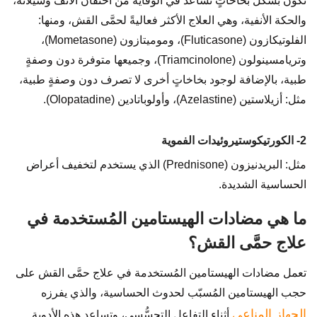
تكون بشكل بخاخاتٍ تساعد في الوقاية من احتقان الأنف وسيلانه،
والحكة الأنفية، وهي العلاج الأكثر فعاليةً لحمَّى القش، ومنها:
الفلوتيكازون (Fluticasone)، وموميتازون (Mometasone)،
وتريامسينولون (Triamcinolone)، وجميعها متوفرة دون وصفةٍ
طبية، بالإضافة لوجود بخاخاتٍ أخرى لا تصرف دون وصفةٍ طبية،
مثل: أزيلاستين (Azelastine)، وأولوباتادين (Olopatadine).
2- الكورتيكوستيروئيدات الفموية
مثل: البريدنيزون (Prednisone) الذي يستخدم لتخفيف أعراض
الحساسية الشديدة.
ما هي مضادات الهيستامين المُستخدمة في
علاج حمَّى القش؟
تعمل مضادات الهيستامين المُستخدمة في علاج حمَّى القش على
حجب الهيستامين المُسبّب لحدوث الحساسية، والذي يفرزه
الجهاز المناعي
أثناء التفاعل التحسُّسي، وتساعد هذه الأدوية