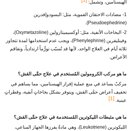
[1]
الهيستامين، وتشمل:
1- مضادات الاحتقان الفموية، مثل: البسودوإفدرين
(Pseudoephedrine).
2- البخاخات الأنفية، مثل: أوكسيميتازولين (Oxymetazoline)،
وفينليفرين (Phenylephrine)، ويجب عدم استخدامها لمدة تتجاوز
ثلاثة أيام في العلاج الواحد، لأنها قد تُسبّب تورُّماً ارتدادياً، وتفاقم
الأعراض.
ما هو مركب الكرومولين المُستخدم في علاج حمَّى القش؟
مركبٌ يساعد في منع عملية إفراز الهيستامين، مما يساهم في
تخفيف أعراض حمَّى القش، ويتوفر بشكل بخاخاتٍ أنفية، وقطراتٍ
[1]
عينية.
ما هي مثبطات الليكوترين المُستخدمة في علاج حمَّى القش؟
الليكوترين (Leukotriene)، وهي مادةٌ يفرزها الجهاز المناعي،