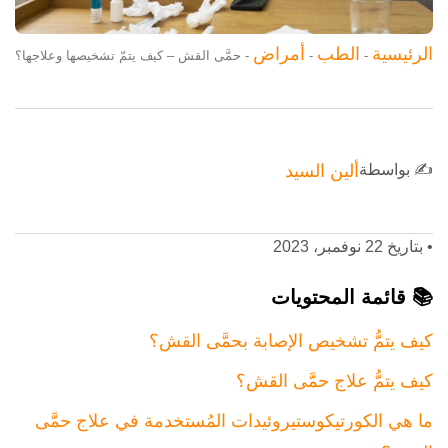
الرئيسية
الطب
أمراض
-
-
-
حمَّى القش – كيف يتمّ تشخيصها وعلاجها؟
✍️ بواسطة
ألين السيد
•
بتاريخ 22 نوفمبر، 2023
📚 قائمة المحتويات
كيف يتمُّ تشخيص الإصابة بحمَّى القش؟
كيف يتمُّ علاج حمَّى القش؟
ما هي الكورتيكوستيروئيدات المُستخدمة في علاج حمَّى