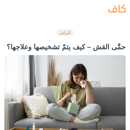
أمراض
حمَّى القش – كيف يتمّ تشخيصها وعلاجها؟