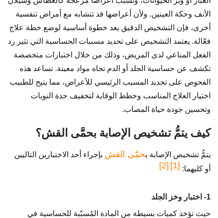
الغبار أو وبر الحيوانات، وتسبب أعراضًا مزعجة كالعطاس وسيلان
الأنف وحكة العينين. ولأن أعراضها قد تتشابه مع أمراض تنفسية
أخرى، فإن التشخيص الدقيق يعد خطوة أساسية لوضع خطة علاج
فعّالة. يعتمد التشخيص على تحديد مسببات الحساسية التي تثير رد
الفعل المناعي لدى المريض، وذلك من خلال اختبارات متخصصة
تكشف عن حساسية الجلد أو الدم تجاه مواد معينة. تساعد هذه
الفحوص على تحديد المسبب الرئيسي للأعراض، مما يتيح للطبيب
اختيار العلاج المناسب وخطط الوقاية لتخفيف حدة النوبات
وتحسين جودة حياة المصاب.
كيف يتمُّ تشخيص الإصابة بحمَّى القش؟
حمَّى القش
يتمُّ تشخيص الإصابة ب
بإجراء أحد الاختبارين التاليين
[2]
[1]
أو كليهما:
1- اختبار وخز الجلد
حيث تؤخذ كميات بسيطة من المادة المُسبّبة للحساسية في