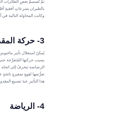
تمَّ تّصميمُ بعضِ الطائرات ال
وكانت المحاولة التالية في أو
3- حركة المقذوفات
يُمكنُ استغلال تأثير ماغنوس 
بسبب حركتها المُتعرِّجة حتى 
الرصاصة تنحرفُ إلى اتجاه مُخ
تعرُّضها لقوةٍ صغيرةٍ ناتجةٍ
هذا التأثير عندَ تصنيعِ المقذ
4- الرياضة