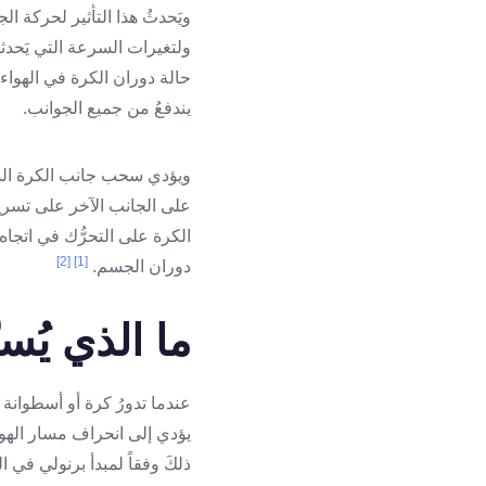
ويَحدثُ هذا التأثير لحركة 
ولتغيرات السرعة التي يَحدث
حالة دوران الكرة في الهواء، 
يندفعُ من جميع الجوانب.
ويؤدي سحب جانب الكرة الذي يت
على الجانب الآخر على تسريع ت
الكرة على التحرُّك في اتجا
[2]
[1]
دوران الجسم.
ما الذي يُس
عندما تدورُ كرة أو أسطوانة ف
يؤدي إلى انحراف مسار الهواء
ذلكَ وفقاً لمبدأ برنولي في ا