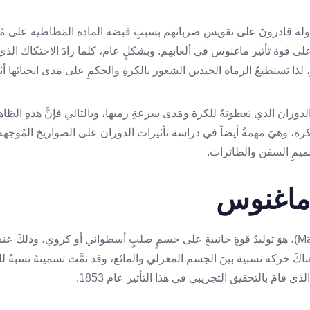
ولة قادرونَ على تقويس ضرباتهم بسببِ قبضة المادة المَطاطية على م
على قوة تأثير ماغنوس في ألعابهم. وبشكلٍ عام، كلما زادَ الاحتكاك الذي تَ
 لذا يَستطيعُ الرماة الجيدين الشعور بالكرةِ والحكمِ على مَدى انحنائها أث
 الدوران الذي يَعطونهُ للكرة ومَدى سرعةِ رميها، وبالتالي فإنَّ هذهِ الظ
كرة، وهيَ مهمةٌ أيضاً في دراسة تأثيرات الدوران على الصواريخ المُوجهة،
ميمِ السفن والطائرات.
ر ماغنوس
تأثير ماغنوس (Magnus effect)، هوَ توليدُ قوةٍ جانبيةٍ على جسمٍ صلبٍ أسطواني أو كروي، و
ناكَ حركة نسبية بينَ الجسم المغزلي والمائع، وقد تمَّت تسميتهُ نسبةً لل
قامَ بالتحقيق التجريبي في هذا التأثير عام 1853.