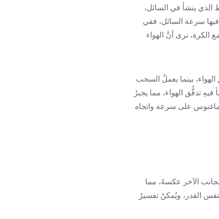
ط الذي ينشأ في السائل،
ُ فيها سرعة السائل، ففي
الكرة، نرى أنَّ الهواء
 الهواء، بينما يعملُ السحب
هِ تدفُّق الهواء، مما يجبرُ
ير ماغنوس على سرعة واتجاه
الجانب الآخر عكسهُ، مما
فس القدر، ويُمكنُ تفسيرُ