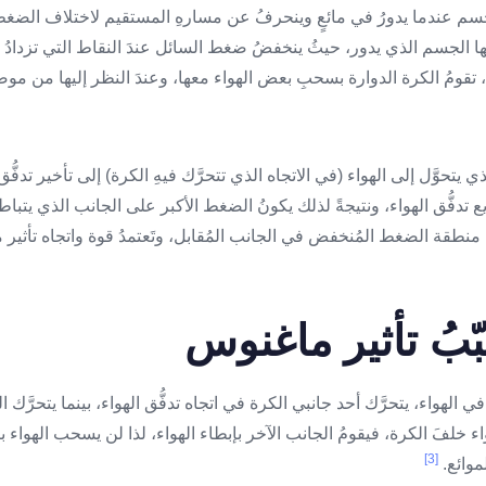
الجسم عندما يدورُ في مائعٍ وينحرفُ عن مسارهِ المستقيم لاختلاف الضغ
ها الجسم الذي يدور، حيثُ ينخفضُ ضغط السائل ​عندَ النقاط التي تزداد
تقومُ الكرة الدوارة بسحبِ بعض الهواء معها، وعندَ النظر إليها من موضع 
حوَّل إلى الهواء (في الاتجاه الذي تتحرَّك فيهِ الكرة) إلى تأخير تدفُّق
دفُّق الهواء، ونتيجةً لذلك يكونُ الضغط الأكبر على الجانب الذي يتباطأ في
ه منطقة الضغط المُنخفض في الجانب المُقابل، وتَعتمدُ قوة واتجاه تأث
بّبُ تأثير ماغنوس
ي الهواء، يتحرَّك أحد جانبي الكرة في اتجاه تدفُّق الهواء، بينما يتحرَّك 
 خلفَ الكرة، فيقومُ الجانب الآخر بإبطاء الهواء، لذا لن يسحب الهواء بن
[3]
لموائع.