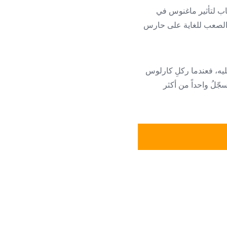
أكثرِ العروضِ إثارةً للإعجاب لتأثير ماغنوس في
ةً لتأثير ماغنوس جعلَ منَ الصعب للغاية على حارس
عليه، فعندما ركلِ كارلوس
جّلُ واحداً من أكثر