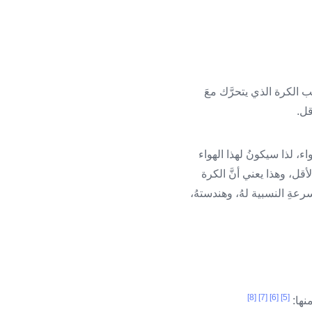
ب الكرة الذي يتحرَّك معَ
قل.
، لذا سيكونُ لهذا الهواء
ل، وهذا يعني أنَّ الكرة
سرعةِ النسبية لهُ، وهندستهُ،
[8]
[7]
[6]
[5]
نها: