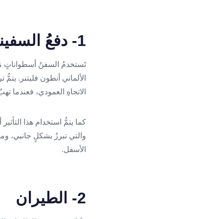
1- دفعُ السفينةِ وتحقيق الاستقرار لها
الألماني أنطون فليتنر. يتمُّ
الاتجاهِ العمودي، فعندما تهب
كما يتمُّ استخدام هذا التأثير
والتي تبرزُ بشكلٍ جانبي، ومن 
الأسفل.
2- الطيران