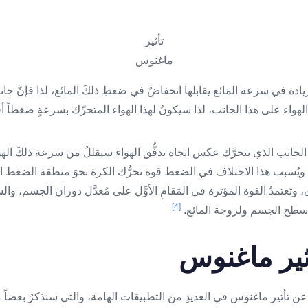
تأثير
ماغنوس
زيادة في سرعة المَائع يقابلها انخفاضٌ في ضغطِ ذلكَ المائع، لذا فإنَّ جان
الهواء على هذا الجانب، لذا سيكونُ لهذا الهواء المتحرِّك بسرعةٍ ضغطاً أ
جانب الذي يتحرَّك عكس اتجاه تدفُّق الهواء سيقللُ من سرعة ذلكَ الهواء
ويُسبب هذا الاختلاف في الضغط قوة تحرُّك الكرة نحوَ منطقة الضغط الأق
 وتَعتمدُ القوة المؤثرة في المَقامِ الأوَّل على مُعدَّل دوران الجسم، وال
[4]
ة سطح الجسم ولزوجة المائع.
ثير ماغنوس
 عن تأثير ماغنوس في العديدِ منَ التطبيقات الهامة، والتي سنذكرُ بعضاً م