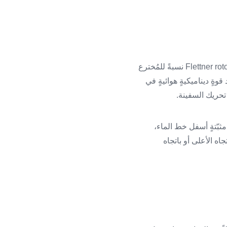
تَستخدمُ السفنُ أسطواناتٍ مَصنوعةٍ منَ الصفائحِ المَعدنيةِ أو الموادِ المركبة، تُسمّى دوارات فليتنر Flettner rotor نسبةً للمُخترع
وةٍ ديناميكيةٍ هوائيةٍ في
 تحريك السفينة.
 مثبّتةٍ أسفل خط الماء،
جاه الأعلى أو باتجاه