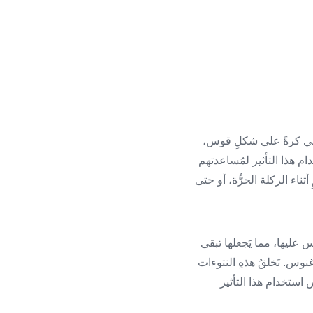
يرمي كرةً على شكلِ قوس،
ام هذا التأثير لمُساعدتهم
ناء الركلة الحرُّة، أو حتى
س عليها، مما يَجعلها تبقى
غنوس. تَخلقُ هذهِ النتوءات
 استخدام هذا التأثير