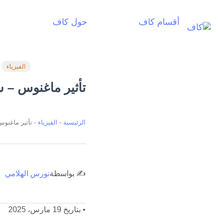
أقسام كاف
حول كاف
أ
الفيزياء
تأثير ماغنوس – سبب
الرئيسية
-
الفيزياء
-
تأثير ماغنوس 
✍️ بواسطة
نورس الهلامي
•
بتاريخ 19 مارس، 2025