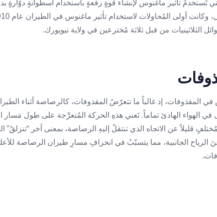
تي تَستخدمُ تأثير ماغنوس لإنشاء قوةٍ رفعةٍ باستخدام أسطوانةٍ دوّارةٍ بدلا
ائل الثلاثينيات من قبل ثلاثة مُخترعين في ولاية نيويورك.
في المقذوفات، إذ غالباً ما تتعرّضُ المقذوفات، كالرصاصة أثناء الطيران 
في الهواء الهادئ تماماً. تَعني هذهِ الحركة المُتعرِّجة على طول مَسار ال
تلفٍ قليلاً عن الاتجاه الذي تنتقلُ إليهِ الرصاصة، بمعنى آخر “تنزلقُ” ا
 عنَ الرياح الجانبية، مما يتسبّبُ في انحرافِ مسارِ طيران الرصاصة للأعل
وفات.