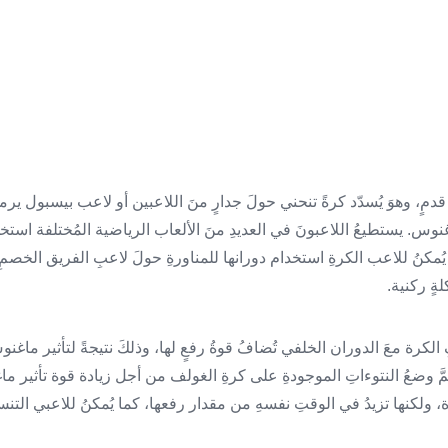
قدمٍ، وهوَ يُسدّد كرةً تنحني حولَ جدارٍ منَ اللاعبين أو لاعب بيسبول 
نوس. يستطيعُ اللاعبونَ في العديدِ منَ الألعاب الرياضية المُختلفة استخد
كنُ للاعب الكرةِ استخدام دورانها للمناورةِ حولَ لاعبِ الفريق الخصمِ أث
ةٍ ركنية.
لكرة معَ الدوران الخلفي تُضافُ قوةُ رفعٍ لها، وذلكَ نتيجةً لتأثير ماغنو
تمَّ وضعُ النتوءاتِ الموجودةِ على كرةِ الغولف من أجل زيادة قوة تأثير ما
 ولكنها تزيدُ في الوقتِ نفسهِ من مقدار رفعها، كما يُمكنُ للاعبي التنس