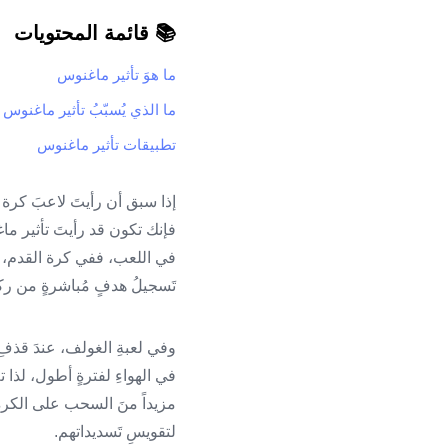
📚 قائمة المحتويات
ما هوَ تأثير ماغنوس
ما الذي يُسبّبُ تأثير ماغنوس
تطبيقات تأثير ماغنوس
إذا سبق أن رأيتَ لاعبَ كرة 
فإنك تكون قد رأيتَ تأثير ماغ
في اللعب، ففي كرة القدم، يُم
تَسجيلُ هدفٍ مُباشرةٍ من ركل
وفي لعبةِ الغولف، عندَ قذفِ ا
في الهواءِ لفترةٍ أطول، لذا 
مزيداً منَ السحب على الكرة،
لتقويسِ تَسديداتهم.