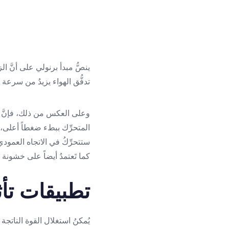
ينصُّ مبدأ برنولي على أنَّ ال
تدفُّق الهواء يزيدُ من سرعة 
وعلى العكس من ذلك، فإنَّ ال
المتحرِّك ببطء ضغطاً أعلى، 
ستتحرِّكُ في الاتجاه العمودي،
كما تَعتمدُ أيضاً على خشون
تطبيقات تأ
يُمكنُ استغلال القوة الناتجة