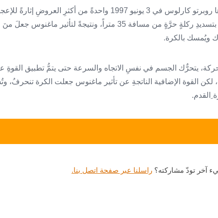
تُعتبرُ الركلةُ الحرَّة التي نفذها روبرتو كارلوس في 3 يونيو 1997 واحدةً من 
الرياضة، حيثُ قامَ كارلوس بتسديدِ ركلةٍ حرَّةٍ من مسافة 35 متراً، ونتيج
ّك ويُمسك بالكرة.
للحركة، يتحرٌّك الجسم في نفسِ الاتجاه والسرعة حتى يتمُّ تطبيق القوةِ 
 لكن القوة الإضافية الناتجةِ عن تأثير ماغنوس جعلت الكرة تنحرفُ، وتُس
ة ِالقدم.
ء آخر تودّ مشاركته؟
راسلنا عبر صفحة اتصل بنا.