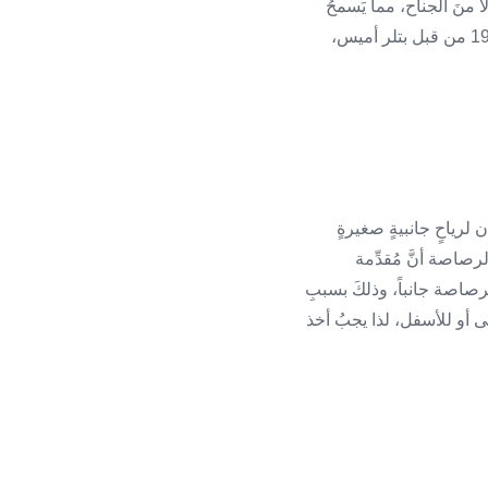
ً منَ الجناح، مما يَسمحُ
بالطيران بسرعاتٍ أفقيةٍ أقل، وكانت أولى المُحاولات لاستخدام تأثير ماغنوس في الطيران عام 1910 من قبل بتلر أميس،
لرياحٍ جانبيةٍ صغيرةٍ
رصاصة أنَّ مُقدِّمة
لرصاصة جانباً، وذلكَ بسببِ
ى أو للأسفل، لذا يجبُ أخذ