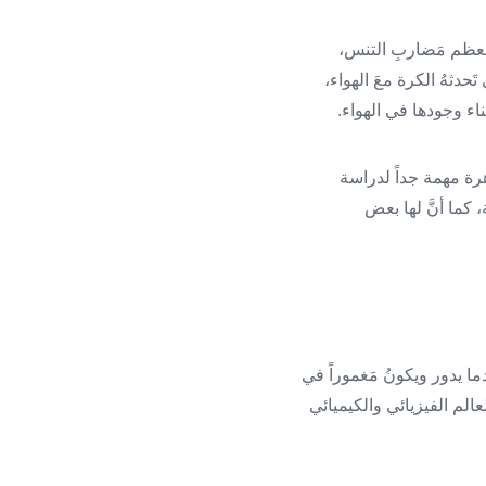
ُعظم مَضاربِ التنس،
حدثهُ الكرة معَ الهواء،
ناء وجودها في الهواء.
اهرة مهمة جداً لدراسة
 كما أنَّ لها بعض
ذلكَ عندما يدور ويكونُ مَغموراً في
عالم الفيزيائي والكيميائي