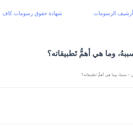
رشيف الرسومات
شهادة حقوق رسومات كاف
هُ، وما هي أهمُّ تَطبيقاته؟
– سببهُ، وما هي أهمُّ تَطبيقاته؟