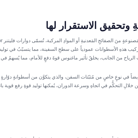
 تركيب هذهِ الأسطوانات عمودياً على سطحِ السفينة، مما يتسبّبُ في توليد ق
ُ الرياح منَ الجانب، يخلقُ تأثير ماغنوس قوةَ دفعٍ للأمام، مما يُسهمُ في
 أيضاً في نوعٍ خاصٍ من مُثبّتات السفن، والذي يتكوَّن من أسطوانةٍ دوّارةٍ
خلالِ التحكُّم في اتجاهِ وسرعة الدوران، يُمكنها توليد قوةِ رفع قوية بات