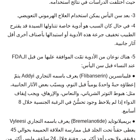
حيث اختلفت الدراسات في نتائج استخدامه.
3- بعد سن اليأس يمكن استخدام العلاج الهرموني التعويضي.
4- في حال كان السبب هو أدوية خاصة تتناولها السيدة قد يقترح
الطبيب تخفيف جرعة هذه الأدوية أو استبدالها بأصناف أخرى أقل
آثار جانبية.
5- هناك نوعان من الأدوية تمّت الموافقة عليها من قبل الـFDA
عند النساء قبل سن اليأس:
● فليبانسرين (Flibanserin) يعرف باسمه التجاري Addyi يتمّ
إعطاؤه حبةً واحدةً يومياً قبل النوم، ويسبّب بعض الآثار الجانبية،
مثل: هبوط التوتر الشرياني، والنعاس، والإرهاق، ويجب إيقاف
الدواء إذا لم يلاحظ وجود تحسُّنٌ في الرغبة الجنسية خلال 8
أسابيع.
● بريميلانوتايد (Bremelanotide) يعرف باسمه التجاري Vyleesi
يعطى حقناً تحت الجلد قبل ممارسة العلاقة الحميمة بحوالي 45
دقيقة، ولا يجب أخذ أكثر من حقنة خلال 24 ساعة، وليس أكثر من