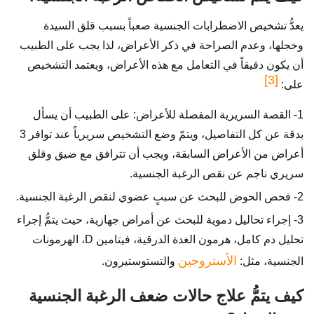
يعدُّ تشخيص الاضطرابات الجنسية صعباً بسبب قلق السيدة
وخجلها، وعدم الصراحة في ذكر الأعراض، لذا يجب على الطبيب
أن يكون دقيقاً في التعامل مع هذه الأعراض، ويعتمد التشخيص
[3]
على:
1- القصة السريرية المفصلة للأعراض: على الطبيب أن يسأل
بدقة عن كل التفاصيل، ويتمّ وضع التشخيص سريرياً عند توافر 3
أعراض من الأعراض السابقة، ويجب أن تترافق مع ضيق وقلق
سريري ناجم عن نقص الرغبة الجنسية.
2- فحص الحوض للبحث عن سببٍ عضوي لنقص الرغبة الجنسية.
3- إجراء تحاليل دموية للبحث عن أمراض جهازية، حيث يتمُّ إجراء
تحليل دم كامل، هرمون الغدة الدرقية، فيتامين D، الهرمونات
الأستروجين
الجنسية، مثل:
والتستوستيرون.
كيف يتمُّ علاج حالات ضعف الرغبة الجنسية