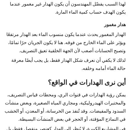
لهذا السبب يفضّل المهندسون أن يكون الهدار غير مغمور عندما
يكون الهدف حساب كمية الماء المارة.
هدار مغمور
الهدار المغمور يحدث عندما يكون منسوب الماء بعد الهدار مرتفعًا
ويؤثر على الماء الخارج من فوقه. هنا لا يكون الجريان حرًا تمامًا،
وتصبح الحسابات أصعب لأن الجهة الخلفية تعيق التصريف.
لذلك لا يكفي أن نعرف شكل الهدار فقط، بل يجب أيضًا معرفة
حالة الماء أمامه وخلفه.
أين نرى الهدارات في الواقع؟
يمكن رؤية الهدارات في قنوات الري، ومحطات قياس التصريف،
والمختبرات الهيدروليكية، ومجاري المياه الصغيرة، وبعض منشآت
السدود والمفيضات. وقد تُنفذ من الخرسانة، أو المعدن، أو الخشب
في النماذج المؤقتة، أو الحجر في بعض المنشآت البسيطة.
في المشاريع الكبيرة، لا يُنظر إلى الهدار كعنصر منفصل فقط، بل