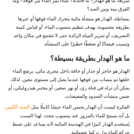
سريعًا: ما هو الهدار؟ ما فائدته؟ لماذا يمر الماء من فوقه؟ وما
الفرق بينه وبين السد؟
ببساطة، الهدار هو منشأة مائية يتحرك الماء فوقها أو عبرها
بطريقة محسوبة، بهدف تنظيم منسوب الماء، أو قياس كمية
التصريف، أو تمرير المياه الزائدة حتى لا تتجمع في مكان واحد
وتسبب فيضانًا أو ضغطًا خطيرًا على المنشأة.
ما هو الهدار بطريقة بسيطة؟
الهدار هو حاجز أو جدار أو حافة داخل مجرى مائي، يرتفع الماء
خلفها ثم ينساب من فوقها عندما يصل إلى مستوى معين. لذلك
يمكن أن تراه في قناة ري، أو نهر صغير، أو مختبر هيدروليكي، أو
ضمن منشآت السدود والمفيضات.
السد الكبير
الفكرة ليست أن الهدار يحبس الماء حبسًا كاملًا مثل
،
بل أنه يسمح للماء بالمرور عند منسوب محدد. لهذا السبب
يُستخدم الهدار كثيرًا في الهندسة المائية لأنه يساعد على ضبط
حركة الماء بدل تركها عشوائية.