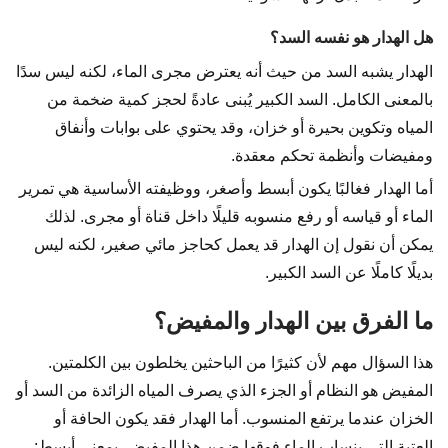
هل الهدار هو نفسه السد؟
الهدار يشبه السد من حيث أنه يعترض مجرى الماء، لكنه ليس سدًا
بالمعنى الكامل. السد الكبير يُبنى عادةً لحجز كمية ضخمة من
المياه وتكوين بحيرة أو خزان، وقد يحتوي على بوابات وأنفاق
ومفيضات وأنظمة تحكم معقدة.
أما الهدار فغالبًا يكون أبسط وأصغر، ووظيفته الأساسية هي تمرير
الماء أو قياسه أو رفع منسوبه قليلًا داخل قناة أو مجرى. لذلك
يمكن أن نقول إن الهدار قد يعمل كحاجز مائي صغير، لكنه ليس
بديلًا كاملًا عن السد الكبير.
ما الفرق بين الهدار والمفيض؟
هذا السؤال مهم لأن كثيرًا من الباحثين يخلطون بين الكلمتين.
المفيض هو النظام أو الجزء الذي يصرف المياه الزائدة من السد أو
الخزان عندما يرتفع المنسوب. أما الهدار فقد يكون الحافة أو
العتبة التي ينساب الماء فوقها ضمن هذا المفيض. بمعنى أبسط: