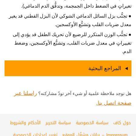
تغيراتٍ في الضغط داخل الجمجمة، وتدفُّق الدم الدماغي).
● تجنُّب بزل السائل الدماغي الشوكي لأن البزل القطني قد يغير
معدل ضربات القلب وتشبُّع الأوكسجين.
● تجنُّب الوزن المتكرر للرضيع لأن تحريك الطفل قد يؤدي إلى
تغييراتٍ في معدل ضربات القلب، وتشبُّع الأوكسجين، وضغط
الدم.
المراجع البحثية
راسلنا عبر
هل توجد ملاحظة علمية أو شيء آخر تودّ مشاركته؟
صفحة اتصل بنا.
حول كاف
سياسة الخصوصية
سياسة التحرير
الأحكام والشروط
Impressum – بيانات مشغّل الموقع
تغيير اعدادات الخصوصية