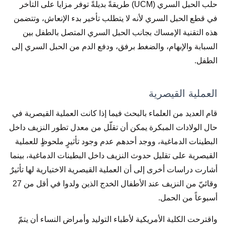
حلب الحبل السري (UCM) طريقةً بديلةً توفر مزايا على التأخر
في قطع الحبل السري لأنه لا يتطلب تأخير بدء الإنعاش، وتتضمن
هذه التقنية الإمساك بجانب الحبل السري المتصل بالطفل بين
السبابة والإبهام، والضغط برفق، ودفع الدم من الحبل السري إلى
الطفل.
العملية القيصرية
قام العديد من العلماء بالبحث فيما إذا كانت العملية القيصرية في
حال الولادات المبكرة يمكن أن تقلّل من معدل تطور النزيف داخل
البطينات الدماغية، ووجد أحدهم عدم وجود تأثيرٍ ملحوظٍ للعملية
القيصرية على تقليل حدوث النزيف داخل البطينات الدماغية، بينما
أشارت دراسات أخرى إلى أن العملية القيصرية الاختيارية لها تأثيرٌ
وقائيّ من النزيف عند الأطفال الخدج الذين ولدوا في أقل من 27
أسبوعاً من الحمل.
واقترحت الكلية الأمريكية لأطباء التوليد وأمراض النساء أن يتمّ