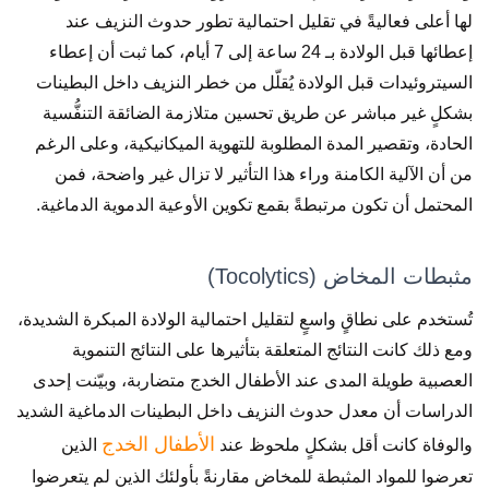
لها أعلى فعاليةً في تقليل احتمالية تطور حدوث النزيف عند
إعطائها قبل الولادة بـ 24 ساعة إلى 7 أيام، كما ثبت أن إعطاء
السيتروئيدات قبل الولادة يُقلّل من خطر النزيف داخل البطينات
بشكلٍ غير مباشر عن طريق تحسين متلازمة الضائقة التنفُّسية
الحادة، وتقصير المدة المطلوبة للتهوية الميكانيكية، وعلى الرغم
من أن الآلية الكامنة وراء هذا التأثير لا تزال غير واضحة، فمن
المحتمل أن تكون مرتبطةً بقمع تكوين الأوعية الدموية الدماغية.
مثبطات المخاض (Tocolytics)
تُستخدم على نطاقٍ واسعٍ لتقليل احتمالية الولادة المبكرة الشديدة،
ومع ذلك كانت النتائج المتعلقة بتأثيرها على النتائج التنموية
العصبية طويلة المدى عند الأطفال الخدج متضاربة، وبيّنت إحدى
الدراسات أن معدل حدوث النزيف داخل البطينات الدماغية الشديد
الأطفال الخدج
والوفاة كانت أقل بشكلٍ ملحوظ عند
الذين
تعرضوا للمواد المثبطة للمخاض مقارنةً بأولئك الذين لم يتعرضوا