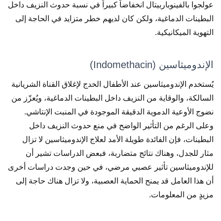
عولجوا بالفينوباربيتال انخفاضاً كبيراً في نسبة حدوث النزيف داخل
البطينات الدماغية، ولكن كان لديهم خطر متزايد في الحاجة إلى
التهوية الميكانيكية.
الإندوميثاسين (Indomethacin)
يُستخدم الإندوميثاسين عند الأطفال الخدج لإغلاق القناة الشريانية
السالكة، والوقاية من النزيف داخل البطينات الدماغية، ويُعزّز من
نضوج الأوعية الدموية الدقيقة الموجودة في المنبت الإنتاشي.
وعلى الرغم من التأثير الواضح في منع حدوث النزيف داخل
البطينات، فإن الفائدة طويلة الأمد لعلاج الإندوميثاسين لا تزال
مثار للجدل، وهناك نتائج متضاربة، فبعض الدراسات تشير أن
للإندوميثاسين تأثير عصبي مرضي، في حين وجدت دراسات أخرى
أن هذا العامل قد يمنح الحماية العصبية، ولا تزال هناك حاجة إلى
مزيدٍ من المعلومات.