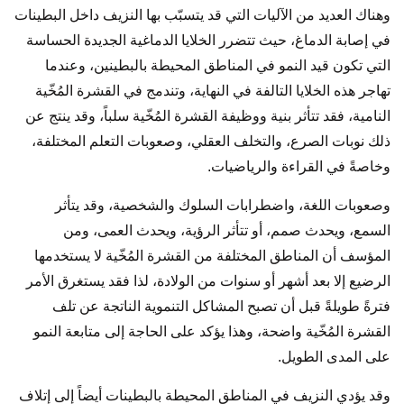
وهناك العديد من الآليات التي قد يتسبّب بها النزيف داخل البطينات
في إصابة الدماغ، حيث تتضرر الخلايا الدماغية الجديدة الحساسة
التي تكون قيد النمو في المناطق المحيطة بالبطينين، وعندما
تهاجر هذه الخلايا التالفة في النهاية، وتندمج في القشرة المُخّية
النامية، فقد تتأثر بنية ووظيفة القشرة المُخّية سلباً، وقد ينتج عن
ذلك نوبات الصرع، والتخلف العقلي، وصعوبات التعلم المختلفة،
وخاصةً في القراءة والرياضيات.
وصعوبات اللغة، واضطرابات السلوك والشخصية، وقد يتأثر
السمع، ويحدث صمم، أو تتأثر الرؤية، ويحدث العمى، ومن
المؤسف أن المناطق المختلفة من القشرة المُخّية لا يستخدمها
الرضيع إلا بعد أشهر أو سنوات من الولادة، لذا فقد يستغرق الأمر
فترةً طويلةً قبل أن تصبح المشاكل التنموية الناتجة عن تلف
القشرة المُخّية واضحة، وهذا يؤكد على الحاجة إلى متابعة النمو
على المدى الطويل.
وقد يؤدي النزيف في المناطق المحيطة بالبطينات أيضاً إلى إتلاف