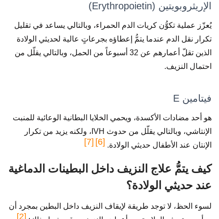
الإريثروبويتين (Erythropoietin)
يُعزّز عملية تكوُّن كريات الدم الحمراء، وبالتالي يساعد في تقليل
تكرار نقل الدم عندما يتمُّ إعطاؤه بجرعاتٍ عالية لحديثي الولادة
الذين تقلّ أعمارهم عن 32 أسبوعاً من الحمل، وبالتالي يقلّل من
احتمال النزيف.
فيتامين E
هو أحد مضادات الأكسدة، ويحمي الخلايا البطانية الوعائية للمنبت
الإنتاشي، وبالتالي يقلّل من حدوث IVH، ولكنه يزيد من تكرار
[7]
[6]
الإنتان عند الأطفال حديثي الولادة.
كيف يتمُّ علاج النزيف داخل البطينات الدماغية
عند حديثي الولادة؟
لسوء الحظ، لا توجد طريقة لإيقاف النزيف داخل البطين بمجرد أن
[2]