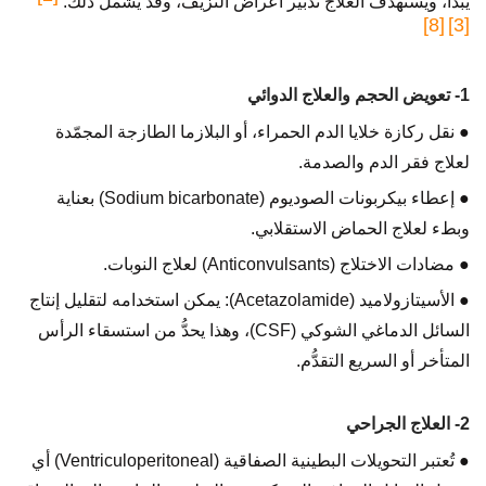
يبدأ، ويستهدف العلاج تدبير أعراض النزيف، وقد يشمل ذلك:
[8]
[3]
1- تعويض الحجم والعلاج الدوائي
● نقل ركازة خلايا الدم الحمراء، أو البلازما الطازجة المجمّدة
لعلاج فقر الدم والصدمة.
● إعطاء بيكربونات الصوديوم (Sodium bicarbonate) بعناية
وبطء لعلاج الحماض الاستقلابي.
● مضادات الاختلاج (Anticonvulsants) لعلاج النوبات.
● الأسيتازولاميد (Acetazolamide): يمكن استخدامه لتقليل إنتاج
السائل الدماغي الشوكي (CSF)، وهذا يحدُّ من استسقاء الرأس
المتأخر أو السريع التقدُّم.
2- العلاج الجراحي
● تُعتبر التحويلات البطينية الصفاقية (Ventriculoperitoneal) أي