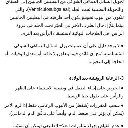
تحويل السائل الدماغي الشوكي من البطينين الجانبين إلى الصفاق،
والتحويلة البطينية تحت الجلد (Ventriculosubgaleal)، والتي
تتكون من أنبوب تحويلةٍ يكون أحد طرفيه في البطينين الجانبيين
بينما يتمُّ إدخال الطرف الآخر في الحيّز تحت الجلد في فروة
الرأس، هي العلاجات النهائية لاستسقاء الرأس بعد النزف.
● لا يوجد دليل على أن عمليات بزل السائل الدماغي الشوكي
المُتسلسلة تُنتج أي فائدةٍ فيما يتعلق بالإعاقة، أو معدل الوفيات، أو
الحاجة إلى التحويلة.
3- الرعاية الروتينية بعد الولادة
● الحرص على إبقاء الطفل في وضعية الاستلقاء على الظهر
والرأس على طول خط الوسط.
● سحب المفرزات (شفط) من الأنبوب الرغامي فقط إذا لزم الأمر
(يمكن أن يؤثر على ضغط الدم، وأيضاً على تدفُّق الدم الدماغي).
● عدم القيام بإجراء مناورات العلاج الطبيعي (يمكن أن تسبّب