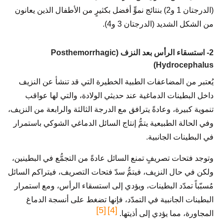
(الدرجتان 1 و2) بنتائج نموٍّ أفضل بكثيرٍ من الأطفال الذين يعانون
من الشكل الشديد (الدرجتان 3 و4).
2- استسقاء الرأس بعد النزف (Posthemorrhagic
Hydrocephalus)
يُعتبر من المضاعفات الطبية الخطيرة التي قد تنشأ عن النزيف
داخل البطينات الدماغية عند حديثي الولادة، والتي لها عواقب
تنموية كبيرة، وعادةً يترافق مع الدرجة الثالثة والرابعة من النزيف،
وفي الحالة الطبيعية يتمُّ إنتاج السائل الدماغي الشوكي باستمرار
في البطينات الجانبية.
وتوجد فتحات تصريفٍ تمنع السائل عادةً من التجمُّع في البطينين،
ولكن في حال النزيف، فيتمُّ سدّ فتحات التصريف، فيتراكم السائل
مُسبّباً تمدّد البطينات، ويؤدي إلى استسقاء الرأس، ومع استمرار
البطينات الجانبية في التمدّد، فإنها تضغط على أنسجة الدماغ
[5]
[4]
المجاورة، مما يؤدي إلى أذيتها.