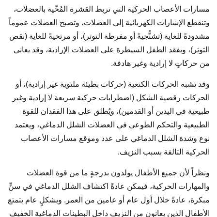
مسارات الأعصاب الحركية التي تربط القشرة المُخّية بالعضلات،
وتنقطع الإشارات الكهربائية إلى العضلات، وتصبح العضلات عموماً
مشدودةً للغاية (تشنُّجيةً أو مفرطة التوتر)، أو مرتخيةً للغاية (نقص
التوتر)، ويفقد الطفل السيطرة على العضلات الإرادية، وقد يعاني
من حركاتٍ لا إرادية وغير هادفة.
وقد تشبه الحركات الكنعية (حركات بطيئة ملتوية غير إرادية)، أو
الحركات رقصية الشكل (اضطرابات حركية سريعة لا إرادية وغير
طبيعية في اليدين أو القدمين)، ويُطلق على هذا الفقدان للقوة
الطبيعية والتحكم الطوعي في العضلات الشلل الدماغي، ويعتمد
نوع وشدة الشلل الدماغي على عدد وموقع مسارات الأعصاب
الحركية التالفة بسبب النزيف.
ونظراً لأن جميع الأطفال يولدون بدرجةٍ ما من قوة العضلات
والمهارات الحركية، فيمكن عادةً اكتشاف الشلل الدماغي في سنٍّ
مبكرة، عادةً خلال أول عام أو عامين من العمر. وبشكلٍ عام يتمتع
الأطفال الذين يعانون من النزيف داخل البطينات الدماغية الخفيف