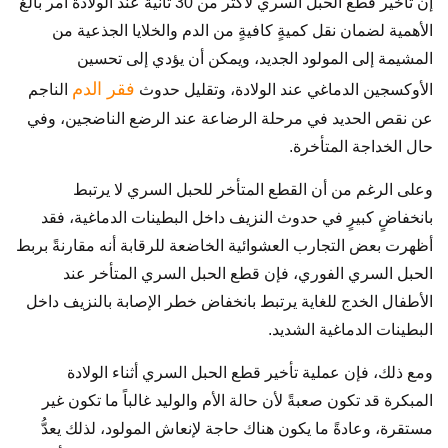
إن تأخير قطع الحبل السري لأكثر من 30 ثانية عند الولادة أمر بالغ
الأهمية لضمان نقل كميةٍ كافيةٍ من الدم والخلايا الجذعية من
المشيمة إلى المولود الجديد، ويمكن أن يؤدي إلى تحسين
فقر الدم
الأوكسجين الدماغي عند الولادة، وتقليل حدوث
الناجم
عن نقص الحديد في مرحلة الرضاعة عند الرضع الناضجين، وفي
حال الخداجة المتأخرة.
وعلى الرغم من أن القطع المتأخر للحبل السري لا يرتبط
بانخفاضٍ كبيرٍ في حدوث النزيف داخل البطينات الدماغية، فقد
أظهرت بعض التجارب العشوائية الخاضعة للرقابة أنه مقارنةً بربط
الحبل السري الفوري، فإن قطع الحبل السري المتأخر عند
الأطفال الخدج للغاية يرتبط بانخفاض خطر الإصابة بالنزيف داخل
البطينات الدماغية الشديد.
ومع ذلك، فإن عملية تأخير قطع الحبل السري أثناء الولادة
المبكرة قد تكون صعبةً لأن حالة الأم والوليد غالباً ما تكون غير
مستقرة، وعادةً ما يكون هناك حاجة لإنعاش المولود، لذلك يعدُّ