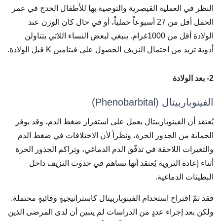
النظر في العملية القيصرية والتوصية بها للأطفال الخدج في عمر
الحمل أقل من 27 أسبوعاً حملياً، أو في حال كان الوزن عند
الولادة أقل من 1000غرام. ينبغي لبعض النساء اللاتي يتناولن
أدوية تزيد من احتمال النزيف الحصول على فيتامين K قبل الولادة.
2- بعد الولادة
الفينوباربيتال (Phenobarbital)
يُعتقد أن الفينوباربيتال يعمل على استقرار ضغط الدم، وقد يوفر
الحماية من الجذور الحرة، ونظراً لأن الاختلافات في ضغط الدم
والتغيرات اللاحقة في تدفّق الدم الدماغي، وتراكم الجذور الحرة
أثناء إعادة التروية يُعتقد أنها تساهم في حدوث النزيف داخل
البطينات الدماغية.
فقد تمّ اقتراح استخدام الفينوباربيتال كاستراتيجيةٍ وقائيةٍ محتملة.
ولكن بعد إجراء عددٍ من الدراسات لم يتبين أن لدى المرضى الذين