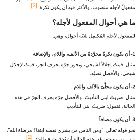
[2]
مفعولٌ لأجله منصوب، والأكثر فيه أن يكون نكرة.
ما هي أحوال المفعول لأجله؟
للمفعول لأجله المُكتمِل ثلاثة أحوال، وهي:
1- أن يكون نكرةً مجرَّدةً من الألف، واللام، والإضافة
مثال: قمتُ إجلالاً لشيخي، ويجوز جرّه بحرف الجر، قمتُ لإجلالِ
شيخي، والأفضل نصبُه.
2- أن يكون محلَّىً بالألف واللام
مثال: ضربتُ ابني التأديبَ، والأفضل جرّه بحرف الجرّ في هذه
الحالة، فتقول: ضربتُ ابني للتأديبِ.
3- أن يكون مضافاً
نحو قوله تعالى: “ومن الناس من يشري نفسه ابتغاءَ مرضاة الله”،
]
2
[
ويجوز في هذه الحالة أن يُجرَّ بحرف الجرّ.