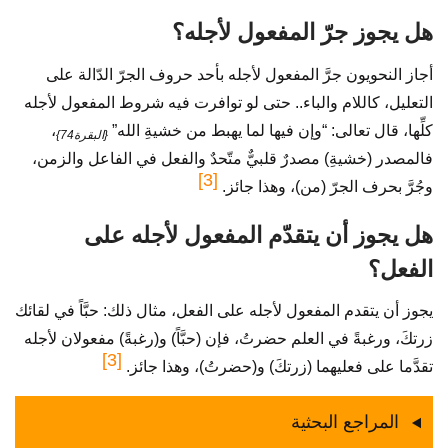
هل يجوز جرّ المفعول لأجله؟
أجاز النحويون جرَّ المفعول لأجله بأحد حروف الجرّ الدّالة على
التعليل، كاللام والباء.. حتى لو توافرت فيه شروط المفعول لأجله
كلِّها، قال تعالى: “وإن فيها لما يهبط من خشيةِ الله”
،
{البقرة74}
فالمصدر (خشيةِ) مصدرٌ قلبيٌّ متّحدٌ والفعل في الفاعل والزمن،
[3]
وجُرَّ بحرف الجرّ (من)، وهذا جائز.
هل يجوز أن يتقدّم المفعول لأجله على
الفعل؟
يجوز أن يتقدم المفعول لأجله على الفعل، مثال ذلك: حبَّاً في لقائك
زرتكَ، ورغبةً في العلم حضرتُ، فإن (حبَّاً) و(رغبةً) مفعولان لأجله
3]
[
تقدَّما على فعليهما (زرتكَ) و(حضرتُ)، وهذا جائز.
المراجع البحثية