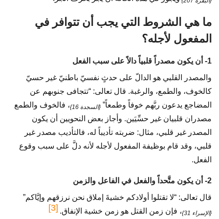
{البقرة 207}
ما هي الشروط التي يجب أن تتوافر في
المفعول لأجله؟
1- أن يكون مصدراً قلبياً دالاً على سبب الفعل
والمصدر القلبي هو الدالّ على حدثٍ نفسيّ باطنيّ غير حسيّ
كالخوف، والطمع، والرغبة. قال تعالى: “تتجافى جنوبهم عن
المضاجع يدعون ربَّهم خوفاً وطمعاً”
، فالخوف والطمع
{السجدة 16}
مصدران قلبيان غير حسِّيَين. وأجاز بعض النحويين أن يكون
المصدر غير قلبي، مثال: ضربته تأديباً له، فالتأديب مصدر غير
قلبي، وقد قام بوظيفة المفعول لأجله لأنه دلَّ على سبب وقوع
الفعل.
2- أن يكون متَّحداً والفعل في الفاعل والزمن
قال تعالى: “لا تقتلوا أولادكم خشيةَ إملاق نحن نرزقهم وإيَّاكم”
[3]
، فإن زمن القتل هو زمن خشية الإنفاق.
{الإسراء 31}