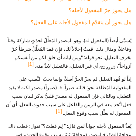
هل يجوز جرّ المفعول لأجله؟
هل يجوز أن يتقدّم المفعول لأجله على الفعل؟
يُسمَّى أيضاً (المفعول له)، وهو المصدر المُعلِّلُ لحدَثٍ شاركهُ وقتاً
وفاعلاً، ومثال ذلك: قمتُ إجلالاً لكَ، فإِن فَقدَ المُعَلِّلُ شرطاً جُرَّ
بحَرف التعليلِ، نحو قوله: “ومن آياته أن خلق لكم من أنفسكم
[1]
أزواجاً”،
أي غير التعليل، فالتعليل لابدَّ منه.
{الروم 21}
إذاً لو فُقِد التعليل لم يجزْ الجرُّ أصلاً، وإنما يجبُ النَّصب على
المفعولية المُطلقة نحو: قتلته صبراً، فـ (صبراً) مصدر لكنه لا يفيد
التعليل، وبالتالي فإن المفعول له مصدرٌ قلبيٌّ يذكر لبيان سبب
فعل اتَّحد معه في الزمن والفاعل على سبب حدوث الفعل، أي أن
[1]
المفعول له يعلِّل سبب وقوع الفعل.
يُعدُّ المفعول لأجله جواباً لمن قال: ” لِم فعلتَ؟” تقول: فعلت ذاك
مخافةَ الشرِّ، فالمصدر (مخافةَ) يُبيّن سبب وقوع الحدث، فهو