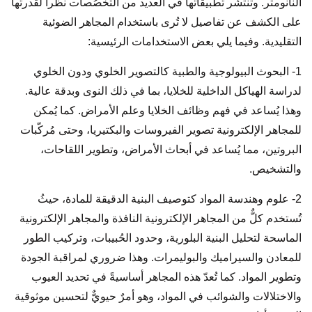
النانومتر. وتنتشر تطبيقاتها في العديد من التخصُصات نظراً لقدرتها
على الكشف عن تفاصيل لا تُرى باستخدام المجاهر الضوئية
التقليدية. وفيما يلي بعض الاستخدامات الرئيسية:
1- البحوث البيولوجية والطبية كالتصوير الخلوي ودون الخلوي
لدراسة الهياكل الداخلية للخلايا، بما في ذلك النوى وبدقة عالية.
وهذا يُساعد في فهم وظائف الخلايا وعلم الأمراض. كما يُمكن
للمجاهر الإلكترونية تصوير الفيروسات والبكتيريا، وحتى مُركّبات
البروتين، مما يُساعد في أبحاث الأمراض، وتطوير اللقاحات،
والتشخيص.
2- علوم وهندسة المواد كتوصيف البنية الدقيقة للمادة، حيثُ
تُستخدم كلٌّ من المجاهر الإلكترونية النافذة والمجاهر الإلكترونية
الماسحة لتحليل البنية البلورية، وحدود الحُبيبات، وتركيب الطور
للمعادن والسيراميك والبوليمرات. وهذا ضروري لمراقبة الجودة
وتطوير المواد. كما تُعدّ هذه المجاهر أساسيةً في تحديد العيوب
والاختلالات والشوائب في المواد، وهو أمرٌ حيويٌّ لتحسين موثوقية