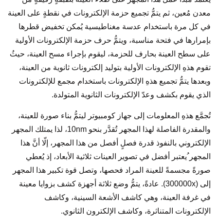
معدن مُعين، ثم يتمُّ تجميع حزمة الإلكترونات في نقطةٍ على العينة
في كل مرة باستخدام عدسة مغناطيسية يُمكن تخفيض قطرها
بإمرارها في فتحة مناسبة، ويتمُّ حرف حزمة الإلكترونات الأولية
على سطح العينة بحارف للحزمة، ليقوم بإجراء مسح العينة، حيثُ
تقوم هذهِ الإلكترونات الأولية بتوليد إلكترونات ثانوية من العينة،
وبعدها يتمُّ تجميع هذهِ الإلكترونات باستخدام مجمع للإلكترونات
الذي يقوم بكشف وعدّ الإلكترونات الثانوية المتولدة.
تُجمَّع هذهِ المعلومات إلى جهاز كومبيوتر ليتمُّ بناء صورة للعينة،
والمقدرة الفاصلة لهذا المجهر تُقدَّر بنحو 10nm، لذا يمتلك المجهر
الإلكتروني بالنفوذ قدرة فصلٍ أفصل من هذا المجهر، إلّا أنَّ هذا
المجهر ُيعتبر أفضل في تصوير العينات ثلاثية الأبعاد، إذ يُعطي
صورةً مجسمةً للعينة المراد فحصها، وتصل قوة تكبير هذا المجهر
إلى (300000x). عادةً، يتمُّ وضع ثلاثة أجهزة كشف بزوايا معينة
في غرفة العينة، وهي كاشف الأشعة السينية، وكاشف
الإلكترونات المتناثرة، وكاشف الإلكترون الثانوي.