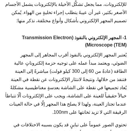
للإلكترونات، مما يجعل تشكُّل الأخيلة بالإلكترونات يشمل الأجسام
الأصغر بكثير، غير أن عيبهُ يتطلب إجراء تخليةٍ من الهواء. يُمكن
تصميم المجهر الإلكتروني بأشكال وأنواع مختلفة، نذكر منها:
1- المجهر الإلكتروني بالنفوذ (Transmission Electron
Microscope (TEM))
يُعتبر المجهر الإلكتروني بالنفوذ أقرب المجاهر إلى المجهر
الضوئي، ويعتمد مبدأ عمله على توجيه حزمة إلكتروناتٍ عالية
الطاقة (عادةً من 60 إلى 300 كيلو فولت) مباشرةً إلى العينة
فتنفذ من خلالها، ونتيجةً لانتثار الإلكترونات عن نقطة في العينة
يُعاد تجميعها في نقطة على الشاشة بعدسةٍ مغناطيسية مشكلةً
خيالاً حقيقياً للعينة على الشاشة، ويجب على الإلكترونات ألّا تتباطأ
عندما تجتاز العينة، ولهذا لا يصلح هذا المجهر إلّا في حالة العينات
الرقيقة التي لا تزيد ثخانتها على 100nm.
تحتوي الصور عموماً على تباينٍ قد يكون بسببه الاختلافات في