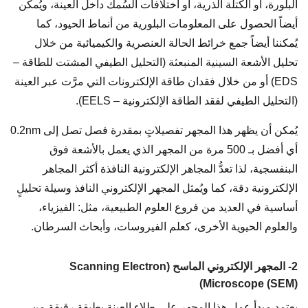
البلورة، أو الكتلة الذرية، أو اختلافات السُمك داخل العينة، ويُمكن
أيضاً الحصول على المعلومات البلورية من أنماط الحيود، كما
يُمكننا أيضاً جمع خرائط الحالة العنصرية والكيميائية من خلال
تحليل الأشعة السينية المنبعثة (التحليل الطيفي المشتت للطاقة –
EDS) أو من خلال فقدان طاقة الإلكترونات التي مرَّت عبر العينة
(التحليل الطيفي لفقد الطاقة الإلكترونية – EELS).
يُمكن أن يظهر هذا المجهر تفصيلاتٍ بمقدرة فصل تصل إلى 0.2nm
أي أفضل بـ 500 مرة من المجهر الذي يعمل بالأشعة فوق
البنفسجية، لذا تعدُّ المجاهر الإلكترونية النافذة أكثر المجاهر
الإلكترونية دقة، كما ويُمثل المجهر الإلكتروني النافذ وسيلة تحليلٍ
أساسية في العديد من فروع العلوم الطبيعية، مثل: الفيزياء،
والعلوم الحيوية الأخرى، كعلم الفيروسات، وأبحاث السرطان.
2- المجهر الإلكتروني الماسح (Scanning Electron
Microscope (SEM))
يعتمد مبدأ عمل هذا المجهر على طلاء العينة بطبقةٍ رقيقةٍ من