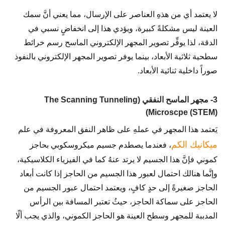
لا يعتمد أي من هذهِ العناصر على الإرسال، مما يعني أنَّ سمك
العينة ليس مشكلةً كبيرة، ويؤدي هذا إلى انخفاضٍ نسبي في
الدقة، لذا يوفِّر تصوير المجهر الإلكتروني الماسح رسم خرائط
سطحية ثلاثية الأبعاد، بينما يوفر تصوير المجهر الإلكتروني بالنفوذ
صوراً داخلية ثنائية الأبعاد.
3- مجهر الماسح النفقي (The Scanning Tunneling
Microscpe (STEM))
يَعتمد هذا المجهر في عملهِ على ظاهر النفق المعروفة في علم
ميكانيك الكم
، فعندما يصطدم جسيم ميكروسكوبي بحاجز
كموني فإنَّ هذا الجسيم لا يرتد عنهُ كما في الفيزياء الكلاسيكية،
وإنَّما هنالك احتمال لعبور هذا الجسيم من الحاجز إذا كانت أبعاد
الحاجز صغيرةً إلى حدٍ كافٍ، ويعتمد احتمال عبور الجسيم من
الحاجز على سماكة الحاجز، حيثُ تعتبر المسافة بين الرأس
المدببة للمجهر وسطح العينة هو الحاجز الكموني، والذي يجب ألّا