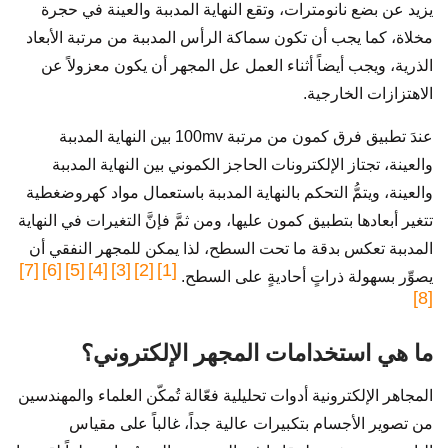
يزيد عن بضع نانومترات، وتقع النهاية المدببة والعينة في حجرة
مخلاة، كما يجب أن تكون سماكة الرأس المدببة من مرتبة الأبعاد
الذرية، ويجب أيضاً أثناء العمل عل المجهر أن يكون معزولاً عن
الاهتزازات الخارجية.
عندَ تطبيق فرق كمون من مرتبة 100mv بين النهاية المدببة
والعينة، تجتاز الإلكترونات الحاجز الكموني بين النهاية المدببة
والعينة، ويتمُّ التحكم بالنهاية المدببة باستعمال مواد كهروضغطية
تتغير أبعادها بتطبيق كمون عليها، ومن ثمَّ فإنَّ التغيرات في النهاية
المدببة تعكس بدقة ما تحت السطح، لذا يمكن للمجهر النفقي أن
[7]
[6]
[5]
[4]
[3]
[2]
[1]
يصوِّر بسهولة ذراتٍ أحاديةٍ على السطح.
[8]
ما هي استخدامات المجهر الإلكتروني؟
المجاهر الإلكترونية أدوات تحليلية فعّالة تُمكّن العلماء والمهندسين
من تصوير الأجسام بتكبيرات عالية جداً، غالباً على مقياس