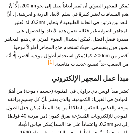
يُمكن للمجهر الضوئي أن يُميز أبعاداً تصل إلى نحو 200nm، إلَّا أنَّ
هذهِ المسافات تُعتبر كبيرةً في سلم الأبعاد الذرية والجزيئية، إذ أنَّ
البعد بين ذرتين في الحالة الطبيعية لا يتجاوز 0.2nm، لذا تُعتبر
المجاهر الضوئية غير فعّالة ضمن هذهِ الأبعاد. وللحصول على
مقدرة فصلٍ أفضل، يُمكن استبدال الضوء المرئي في هذهِ المجاهر
بضوءٍ فوق بنفسجي، حيثُ تَستخدم هذهِ المجاهر أطوالاً موجيةً
أقصر من 200nm، كما يُمكن استخدام أطوال موجية أقصر، إلَّا أنَّه
[1]
من الصعب جداً تصنيع عدسات مناسبة.
مبدأ عمل المجهر الإلكتروني
يُعتبر مبدأ لويس دي براولي في المثنوية (جسيم / موجة) من أهمّ
المبادئ في الفيزياء الكمومية، والذي يعتبر بأنَّ كل جسيمٍ يرافقه
موجة والعكس بالعكس. انطلاقاً من هذا المبدأ، يُمكن جعل الطول
الموجي للإلكترونات المُسرَّعة بفرق كمون (من مرتبة 40 فولط)
إلى نحو 0.2nm، واعتماداً على هذا المبدأ يُمكن قياس الأبعاد
الذرية، حيثُ تمَّ اختراع أول مجهرٍ إلكتروني في عام 1940،