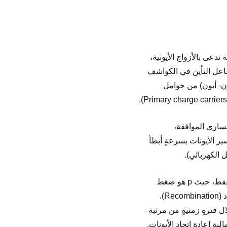
عى بالأزواج الأيونية،
تفاعل التأين في الكواشف
ون- أيون) من حوامل
مساري الموافقة،
ر الأيونات بسرعةٍ أبطأ
وقد لوحظ أنه عند قيم كبيرة للجهد، فإن السرعة تصبح مرتبطةً بالنسبة E / p، وليس بشدة الحقل فقط، حيث p هو ضغط
الغاز. عند عدم تطبيق حقلٍ كهربائي ستتحرك حوامل الشحنة بشكلٍ عشوائي، وقد يحصل إعادة اتحاد (Recombination).
 فترةٍ زمنيةٍ من مرتبة