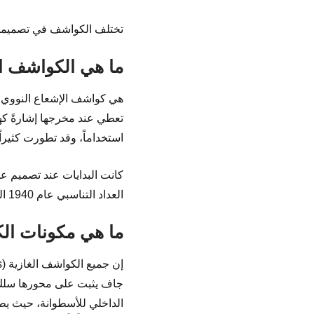
تختلف الكواشف في تصميمها وط
ما هي الكواشف ال
هي كواشف الإشعاع النووي ال
تعطي عند مخرجها إشارةً كهر
استخداماً، وقد تطورت كثيراً
العداد التناسبي عام 1940 الذي استخدم في الكشف، وقياس طاقة الأشعة، وكذلك مراقبة عمل المفاعلات.
ما هي مكونات الك
جاف يثبت على محورها سلك 
الداخلي للأسطوانة، حيث يطبق 