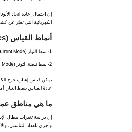
إن احتمال إعادة اتحاد الأيو
الكهربائية التي تعبّر عن ك
أنماط القياس (Mesurment Modes)
1- نمط التيار (Current Mode): يتمُّ إجراء القياس عن طريق قياس التيار الوسطي دون الاهتمام بشكل الإشارة الكهربائية.
2- نمط نبضة التوتر (Pulse Tension Mode): يتمُّ إجراء القياس عن طريق قياسٍ مطال وتواتر نبضات توتر الإشارة الكهربائية.
يمكن قياس إشارة خرج الكاشف
عادةً القياس بنمط التيار. أ
ما هي مناطق عمل
إن دراسة تغيرات مطال الإش
وأخرى للعداد التناسبي، والأ