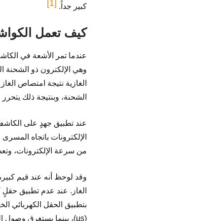
[1]
كبير جداً.
كيف تعمل الكواش
عندما تمر الأشعة في الكاشف
وهي الإلكترون ذو الشحنة ال
الغازية نتيجة امتصاص الغاز
الشحنة، وبنتيجة ذلك يتحرر N زوجاً من حوامل الشحنة التي تسمّى عادةً بالحوامل الأولية للشحنة (Primary charge carriers)
عند تطبيق جهدٍ على الكاشف 
الإلكترونات باتجاه المسرى 
من سرعة الإلكترونات، وتعطى
بتطبيق الحقل الكهربائي الخ
(µs)، بينما يستغرق وصول الشحنات الموجبة للمهبط فترةً زمنيةً من مرتبة (ms)، لذلك تتناقص احتمالية إعادة اتحاد الأيونات.