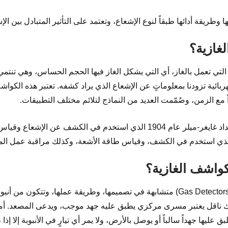
ريقة أدائها طبقاً لنوع الإشعاع، وتعتمد على التأثير المتبادل بين الإش
غازية؟
تي تعمل بالغاز، أي التي يشكل الغاز فيها الحجم الحساس، وهي تنتمي
بائية تزودنا بمعلوماتٍ عن الإشعاع الذي يراد كشفه. تعتبر هذه الكواشف
 مع الزمن، وصُمّمت العديد من النماذج لتلائم مختلف التطبيقات.
كانت البدايات عند تصميم عداد غايغر-ميلر عام 1904 الذي استخدم في الكش
واشف الغازية؟
إن جميع الكواشف الغازية (Gas Detectors) متشابهة في تصميمها، وطريقة عملها، وتتكو
ناقل يعتبر مسرى مركزي يطبق عليه جهد موجب، ويدعى المصعد. أما
عليها جهداً سالباً أو يوصل بالأرض، ولا يمر أي تيارٍ في الأنبوبة إلا إ