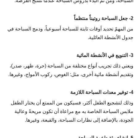
السباحة، ومن ثم البدء بدروس السباحة عندما تسنح الفرصة.
2- جعل السباحة روتيناً منتظماً
من المهمّ تحديد أوقات ثابتة للسباحة أسبوعياً، ودمج السباحة في
جدول الأنشطة العائلية.
3- التنويع في الأنشطة المائية
ويعني ذلك تجريب أنواع مختلفة من السباحة (حرة، ظهر، صدر)،
وتقديم أنشطة مائية أخرى، مثل: الغوص، ركوب الأمواج، وغيرها.
4- توفير معدات السباحة اللازمة
وذلك لتشجيع الطفل أكثر، فسيكون من الممتع أن يختار الطفل
ملابس السباحة الخاصة به مع مراعاة أن تكون مريحةً وعالية
الجودة، بالإضافة إلى نظارات السباحة، والقبعة، وغيرها.
5- إنشاء بيئةٍ داعمةٍ للسباحة