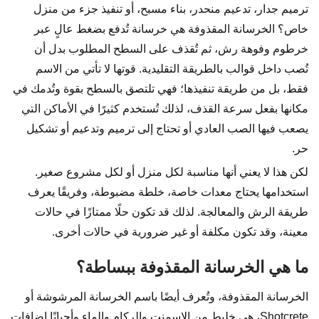
ترميم جدار، تدعيم منحدر، بناء مسبح، أو تنفيذ جزء من منزل
خاص؟ الخرسانة المقذوفة هي خرسانة تُدفع بضغط عالٍ عبر
خرطوم وفوهة رش، ثم تُقذف على السطح المطلوب بدل أن
تُصب داخل قوالب بالطريقة التقليدية. قوتها لا تأتي من الاسم
فقط، بل من طريقة تنفيذها؛ فهي تلتصق بالسطح بقوة وتُدمك في
مكانها بفعل سرعة القذف، لذلك تُستخدم كثيرًا في الأماكن التي
يصعب فيها الصب العادي أو تحتاج إلى ترميم وتدعيم أو تشكيل
حر.
لكن هذا لا يعني أنها مناسبة لكل منزل أو لكل مشروع صغير.
استخدامها يحتاج معدات خاصة، خلطة مضبوطة، وفريقًا يعرف
طريقة الرش والمعالجة. لذلك قد تكون حلًا ممتازًا في حالات
معينة، وقد تكون مكلفة أو غير ضرورية في حالات أخرى.
ما هي الخرسانة المقذوفة ببساطة؟
الخرسانة المقذوفة، وتُعرف أيضًا باسم الخرسانة المرشوشة أو
Shotcrete، هي خليط من الإسمنت والركام والماء وأحيانًا إضافات