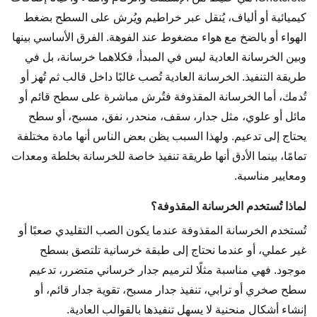
كيميائية أو ألياف، يُنقل عبر خراطيم ويُرش على السطح بضغط
الهواء أو بالضخ مع هواء مضغوط عند الفوهة. الفرق الأساسي بينها
وبين الخرسانة العادية ليس في المبدأ، فكلاهما خرسانة، بل في
طريقة التنفيذ. الخرسانة العادية تُصب غالبًا داخل قالب ثم تُهز أو
تُدمك، أما الخرسانة المقذوفة فتُرش مباشرة على سطح قائم أو
مائل أو علوي، مثل جدار، سقف، منحدر، نفق، مسبح، أو سطح
يحتاج إلى تدعيم. ولهذا السبب يظن بعض الناس أنها مادة مختلفة
تمامًا، بينما الأدق أنها طريقة تنفيذ خاصة للخرسانة بخلطة ومعدات
ومعايير مناسبة.
لماذا تُستخدم الخرسانة المقذوفة؟
تُستخدم الخرسانة المقذوفة عندما يكون الصب التقليدي صعبًا أو
غير عملي، أو عندما نحتاج إلى طبقة خرسانية تلتصق بسطح
موجود. فهي مناسبة مثلًا لترميم جدار خرساني متضرر، تدعيم
سطح صخري أو ترابي، تنفيذ جدار مسبح، تقوية جدار قائم، أو
إنشاء أشكال منحنية لا يسهل تنفيذها بالقوالب العادية.