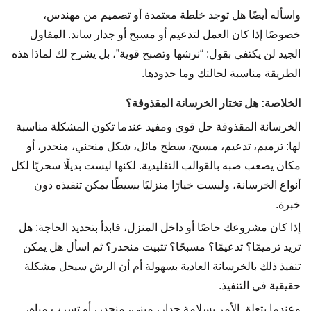
واسأله أيضًا هل توجد خلطة معتمدة أو تصميم من مهندس،
خصوصًا إذا كان العمل لتدعيم أو مسبح أو جدار ساند. المقاول
الجيد لن يكتفي بقول: “نرشها وتصبح قوية”، بل يشرح لك لماذا هذه
الطريقة مناسبة لحالتك وما حدودها.
الخلاصة: هل تختار الخرسانة المقذوفة؟
الخرسانة المقذوفة حل قوي ومفيد عندما تكون المشكلة مناسبة
لها: ترميم، تدعيم، مسبح، سطح مائل، شكل منحني، منحدر، أو
مكان يصعب صبه بالقوالب التقليدية. لكنها ليست بديلًا سحريًا لكل
أنواع الخرسانة، وليست خيارًا منزليًا بسيطًا يمكن تنفيذه دون
خبرة.
إذا كان مشروعك خاصًا أو داخل المنزل، فابدأ بتحديد الحاجة: هل
تريد ترميمًا؟ تدعيمًا؟ مسبحًا؟ تثبيت منحدر؟ ثم اسأل هل يمكن
تنفيذ ذلك بالخرسانة العادية بسهولة أم أن الرش سيحل مشكلة
حقيقية في التنفيذ.
وعندما يتعلق الأمر بسلامة جدار، مبنى، منحدر، أو تسرب مياه،