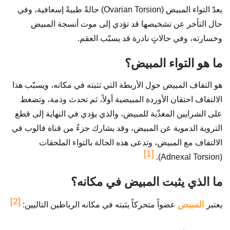
يعدّ التواء المبيض (Ovarian Torsion) حالةً طبيةً إسعافية، وفي
حال التأخر عن تشخيصها قد تؤدي إلى موت أنسجة المبيض
وخسارته، وفي حالاتٍ نادرة قد يسبّب العقم.
ما هو التواء المبيض؟
هو التفاف المبيض حول الأربطة التي تثبته في مكانه، ويسبّب هذا
الالتفاف احتقان الأوردة المبيضية أولاً، ثم تحدث وذمة، وتضغط
على الشرايين المغذّية للمبيض، والذي يؤدي في النهاية إلى قطع
التروية الدموية عن المبيض، وقد يشارك جزءٌ من قناة فالوب في
الالتفاف مع المبيض، وتدعى هذه الحالة بالتواء الملحقات
[1]
(Adnexal Torsion).
ما الذي يثبت المبيض في مكانه؟
[2]
المبيض
يعتبر
عضواً متحركاً يثبته في مكانه الرباطين التاليين: