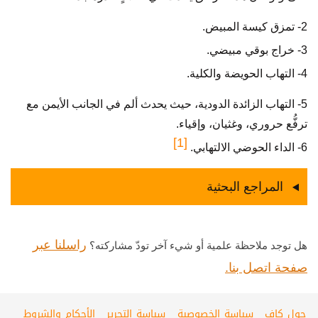
2- تمزق كيسة المبيض.
3- خراج بوقي مبيضي.
4- التهاب الحويضة والكلية.
5- التهاب الزائدة الدودية، حيث يحدث ألم في الجانب الأيمن مع
ترفُّع حروري، وغثيان، وإقياء.
[1]
6- الداء الحوضي الالتهابي.
المراجع البحثية
راسلنا عبر
هل توجد ملاحظة علمية أو شيء آخر تودّ مشاركته؟
صفحة اتصل بنا.
حول كاف
سياسة الخصوصية
سياسة التحرير
الأحكام والشروط