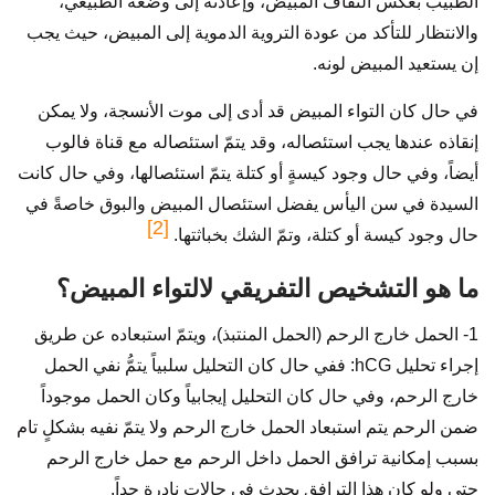
الطبيب بعكس التفاف المبيض، وإعادته إلى وضعه الطبيعي،
والانتظار للتأكد من عودة التروية الدموية إلى المبيض، حيث يجب
إن يستعيد المبيض لونه.
في حال كان التواء المبيض قد أدى إلى موت الأنسجة، ولا يمكن
إنقاذه عندها يجب استئصاله، وقد يتمّ استئصاله مع قناة فالوب
أيضاً، وفي حال وجود كيسةٍ أو كتلة يتمّ استئصالها، وفي حال كانت
السيدة في سن اليأس يفضل استئصال المبيض والبوق خاصةً في
[2]
حال وجود كيسة أو كتلة، وتمّ الشك بخباثتها.
ما هو التشخيص التفريقي لالتواء المبيض؟
1- الحمل خارج الرحم (الحمل المنتبذ)، ويتمّ استبعاده عن طريق
إجراء تحليل hCG: ففي حال كان التحليل سلبياً يتمُّ نفي الحمل
خارج الرحم، وفي حال كان التحليل إيجابياً وكان الحمل موجوداً
ضمن الرحم يتم استبعاد الحمل خارج الرحم ولا يتمّ نفيه بشكلٍ تام
بسبب إمكانية ترافق الحمل داخل الرحم مع حمل خارج الرحم
حتى ولو كان هذا الترافق يحدث في حالاتٍ نادرة جداً.