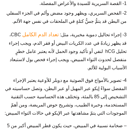
1- القصة السريرية للسيدة والأعراض المفصلة.
2- الفحص السريري، ويظهر وجود مضض وألم في الجزء السفلي
من البطن قد يتمُّ جسُّ كتلةٍ في الملحقات في نفس جهة الألم.
تعداد الدم الكامل
3- إجراء تحاليل دموية مخبرية، مثل:
CBC،
قد يظهر زيادةً في عدد الكريات البيض أو فقر الدم، ويجب إجراء
تحليل hCG لنفي أو تأكيد وجود الحمل لأنه يعتبر عامل خطرٍ
منفصل لحدوث التواء المبيض، ويجب إجراء فحص بول لاستبعاد
الأسباب البولية للألم.
4- تصوير بالأمواج فوق الصوتية مع دوبلر للأوعية يعتبر الإجراء
المفضل سواءً إيكو عبر المهبل أو عبر البطن، وتصل حساسيته في
التشخيص إلى 85 بالمئة، وتختلف هذه الحساسية حسب التقنية
المستخدمة، وخبرة الطبيب، وتشريح حوض المريضة، ومن أهمّ
الموجودات التي يتمّ مشاهدتها عبر الإيكو في حالات التواء المبيض:
– ضخامة نسبية في المبيض، حيث يكون قطر المبيض أكبر من 5