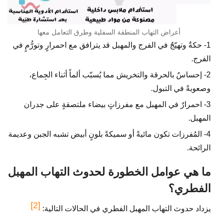
أعراض التهاب المنطقة السفلية وطرق التعامل معها
1- حكةٌ وتهيّجٌ في الفرج والمهبل قد يترافق مع احمرارٍ وتورُّمٍ في
الفرج.
2- إحساسٌ بالحرقة والتخريش مما يُسبّب ألماً أثناء الجِماع،
وصعوبةً في التبول.
3- احمرارٌ في المهبل مع مفرزاتٍ بيضاء ملتصقةٍ على جدران
المهبل.
4- المُفرزات تكون مائيةً أو سميكةً بلونٍ أبيض تشبه الجبن وعديمة
الرائحة.
ما هي عوامل الخطورة لحدوث التهاب المهبل
الفطري؟
[2]
يزداد حدوث التهاب المهبل الفطري في الحالات التالية: