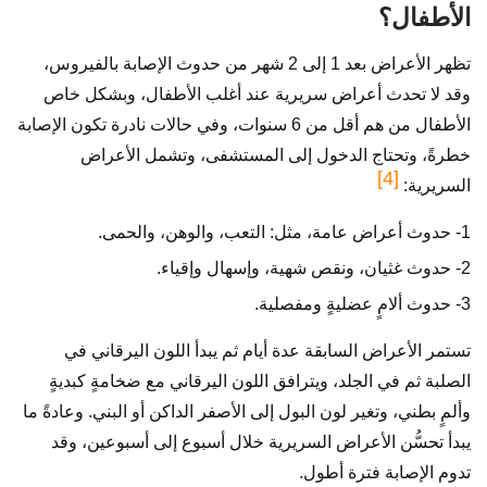
الأطفال؟
تظهر الأعراض بعد 1 إلى 2 شهر من حدوث الإصابة بالفيروس،
وقد لا تحدث أعراض سريرية عند أغلب الأطفال، وبشكل خاص
الأطفال من هم أقل من 6 سنوات، وفي حالات نادرة تكون الإصابة
خطرةً، وتحتاج الدخول إلى المستشفى، وتشمل الأعراض
[4]
السريرية:
1- حدوث أعراض عامة، مثل: التعب، والوهن، والحمى.
2- حدوث غثيان، ونقص شهية، وإسهال وإقياء.
3- حدوث ألامٍ عضليةٍ ومفصلية.
تستمر الأعراض السابقة عدة أيام ثم يبدأ اللون اليرقاني في
الصلبة ثم في الجلد، ويترافق اللون اليرقاني مع ضخامةٍ كبديةٍ
وألمٍ بطني، وتغير لون البول إلى الأصفر الداكن أو البني. وعادةً ما
يبدأ تحسُّن الأعراض السريرية خلال أسبوع إلى أسبوعين، وقد
تدوم الإصابة فترة أطول.