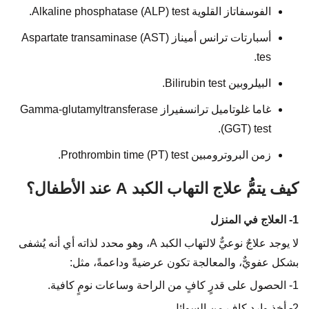
الفوسفاتاز القلوية Alkaline phosphatase (ALP) test.
أسبارتات ترانس أميناز Aspartate transaminase (AST)
tes.
البيلروبين Bilirubin test.
غاما غلوتاميل ترانسفيراز Gamma-glutamyltransferase
(GGT) test.
زمن البروترومبين Prothrombin time (PT) test.
كيف يتمُّ علاج التهاب الكبد A عند الأطفال؟
1- العلاج في المنزل
لا يوجد علاجٌ نوعيٌّ لالتهاب الكبد A، وهو محدد لذاته أي أنه يُشفى
بشكل عفويٌّ، والمعالجة تكون عرضيةً وداعمةً، مثل:
1- الحصول على قدرٍ كافٍ من الراحة وساعات نومٍ كافية.
2- أخذ واردٍ كافٍ من السوائل.