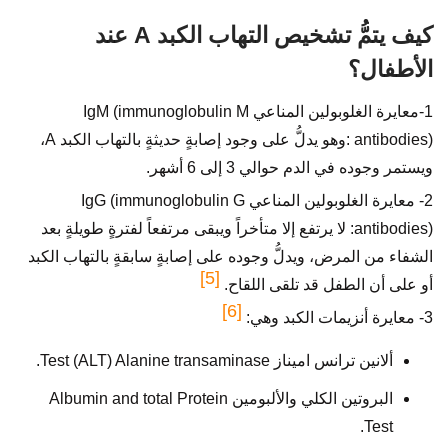
كيف يتمُّ تشخيص التهاب الكبد A عند
الأطفال؟
1-معايرة الغلوبولين المناعي IgM (immunoglobulin M
antibodies) :وهو يدلُّ على وجود إصابةٍ حديثةٍ بالتهاب الكبد A،
ويستمر وجوده في الدم حوالي 3 إلى 6 أشهر.
2- معايرة الغلوبولين المناعي IgG (immunoglobulin G
antibodies): لا يرتفع إلا متأخراً ويبقى مرتفعاً لفترةٍ طويلةٍ بعد
الشفاء من المرض، ويدلُّ وجوده على إصابةٍ سابقةٍ بالتهاب الكبد
[5]
أو على أن الطفل قد تلقى اللقاح.
[6]
3- معايرة أنزيمات الكبد وهي:
ألانين ترانس اميناز Test (ALT) Alanine transaminase.
البروتين الكلي والألبومين Albumin and total Protein
Test.