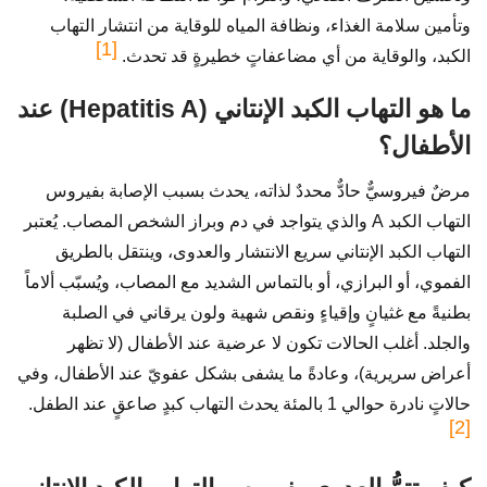
وتأمين سلامة الغذاء، ونظافة المياه للوقاية من انتشار التهاب
[1]
الكبد، والوقاية من أي مضاعفاتٍ خطيرةٍ قد تحدث.
ما هو التهاب الكبد الإنتاني (Hepatitis A) عند
الأطفال؟
مرضٌ فيروسيٌّ حادٌّ محددٌ لذاته، يحدث بسبب الإصابة بفيروس
التهاب الكبد A والذي يتواجد في دم وبراز الشخص المصاب. يُعتبر
التهاب الكبد الإنتاني سريع الانتشار والعدوى، وينتقل بالطريق
الفموي، أو البرازي، أو بالتماس الشديد مع المصاب، ويُسبّب ألاماً
بطنيةً مع غثيانٍ وإقياءٍ ونقص شهية ولون يرقاني في الصلبة
والجلد. أغلب الحالات تكون لا عرضية عند الأطفال (لا تظهر
أعراض سريرية)، وعادةً ما يشفى بشكل عفويّ عند الأطفال، وفي
حالاتٍ نادرة حوالي 1 بالمئة يحدث التهاب كبدٍ صاعقٍ عند الطفل.
[2]