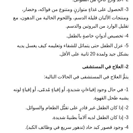
3- الحصول على غذاءٍ متوازنٍ ومتنوع من فواكه، وخضار،
ومنتجات الألبان قليلة الدسم، واللحوم الخالية من الدهون، مع
تقليل الوارد من البروتين والدسم.
4- تخصيص أدواتٍ خاصةٍ بالطفل.
5- عزل الطفل حتى يتماثل للشفاء وتعليمه كيف يغسل يديه
بشكل جيد ولمدة 20 ثانية على الأقل.
2- العلاج في المستشفى
يتمُّ العلاج في المستشفى في الحالات التالية:
1- في حال وجود إقياءاتٍ شديدةٍ، أو إقياءٍ مُدمّى، أو إقياءٍ لونه
يشبه طحل القهوة.
2- إذا كان الطفل غير قادرٍ على تقبُّل الطعام والسوائل.
3- إذا كان الطفل لديه آلاماً بطنيةً شديدة.
4- وجود قصور كبد حاد (تدهور سريع في وظائف الكبد).