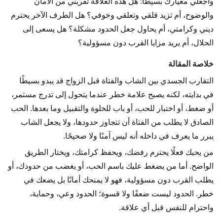
واجعلي معيارك بسيطًا: هل هذه العلاقة تقربني من الأمان
والوضوح، أم تزيد قلقي وتعلقي وخوفي؟ هل الطرف الآخر يحترم
ديني وكرامتي، أم يحاول جعل الحدود مشكلة؟ هل يسعى إلى
الحلال، أم يريد مزايا القرب دون مسؤولية؟
خلاصة المقالة
التقارب الجسدي بين الشاب والفتاة قبل الزواج قد يبدو بسيطًا
في بدايته، لكنه يصبح علامة خطر عندما يتحول إلى تدرج مستمر،
أو ضغط، أو اختبار للحب، أو باب للخلوة والتقبيل وما بعدها. الحب
الصادق لا يطلب من الفتاة أن تتجاوز حدودها، ولا يجعل الشاب
يبرر ما يعرف في داخله أنه ليس آمنًا ولا صحيحًا.
من يحبك فعلًا يحترم رفضك، ويحفظ كرامتك، ويختار الطريق
الواضح. أما من يضغط عليك باسم الحب، أو يغضب من حدودك، أو
يطلب القرب دون مسؤولية، فهو لا يمنحك أمانًا بل يضعك في
خطر. الحدود ليست ضعفًا ولا قسوة؛ الحدود وعي، وحماية،
واحترام للنفس قبل أي علاقة.