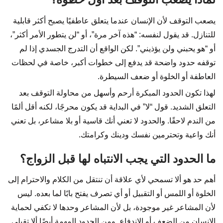
يصعب التوقف لأن الإنسان عندما يتعلق عاطفيًا يصبح أكثر قابلية
للتنازل. قد يقول لنفسه: “هذه آخر مرة”، أو “لن يتطور الأمر أكثر”،
أو “هو يحبني ولن يؤذيني”. لكن الواقع أن التدرج الجسدي إذا لم
توقفه حدود واضحة قد يدفع إلى خطوات أكبر، خاصة في لحظات
العاطفة أو الخلوة أو ضعف السيطرة.
لهذا تكون الحدود المبكرة أرحم وأسهل من محاولة التوقف بعد
التعلق الشديد. قول “لا” في البداية قد يكون محرجًا، لكنه أقل ألمًا
من الندم لاحقًا. والحدود لا تعني أنك قاسية أو بلا مشاعر، بل تعني
أنك واعية وتحترمين نفسك ودينك وكرامتك.
ما الحدود التي يجب الانتباه لها قبل الزواج؟
أهم حد هو ألا تسمحي لأي علاقة أن تنتقل من الكلام والاحترام إلى
الخلوة أو اللمس أو التقبيل أو أي تصرف يفتح بابًا لما بعده. ليس
لأن المشاعر غير موجودة، بل لأن المشاعر وحدها لا تكفي لحماية
الإنسان من الضعف أو الاندفاع. ومن الحدود المهمة أيضًا ألا تقبلي