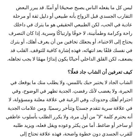
ليس كل ما يفعله الناس يصبح صحيحًا أو آمنًا. قد يبرر البعض
التقارب الجسدي قبل الزواج بأنه طبيعي أو دليل ثقة أو مرحلة
عادية في الحب، لكن الطبيعي الحقيقي هو ما يترك في داخلك
راحة وكرامة وطمأنينة، لا خوفًا وارتباكًا وسرية. إذا كان التصرف
يحتاج إلى الاختباء، أو يجعلك تخافين من أن يعرف أهلك، أو يترك
في نفسك قلقًا بعد انتهائه، فهذه إشارة كافية للتوقف. القلب قد
يضعف، لكن القلق الداخلي أحيانًا يكون إنذارًا مهمًا لا يجب تجاهله.
كيف تعرفين أن الشاب جاد فعلًا؟
الشاب الجاد لا يختبر حبك باللمس، ولا يطلب منك ما يوقعك في
الحيرة، ولا يغضب لأنك رفضتِ. الجدية تظهر في الوضوح، وفي
احترام أهلك وحدودك، وفي الرغبة في علاقة معلنة ومسؤولة، لا
في علاقة سرية تتقدم جسديًا وتتأخر رسميًا. ومن علامات الجدية
أنه يحترم كلمة “لا” من أول مرة، ولا يكرر الطلب بأسلوب عاطفي
أو ساخر أو ضاغط. أما من يكثر وعوده ويقل فعله، ويزيد طلبه
للقرب الجسدي دون خطوة واضحة، فهذه علاقة تحتاج إلى