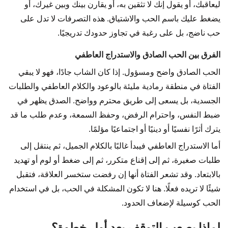
ليعاقبك، أو يقول إنك لا تثقين به، أو يقارن بينك وبين غيرك، أو
يضغط عليك باسم الحب والاشتياق. هذه التصرفات لا تدل على
حب ناضج، بل على رغبة في تجاوز حدودك تدريجيًا.
الفرق بين الحب الصادق والاستدراج العاطفي
الحب الصادق واضح ومسؤول. إذا كان الشاب جادًا، فهو لا يبقي
الفتاة في منطقة رمادية مليئة بالوعود والكلام العاطفي والطلبات
الجسدية، بل يسعى إلى طريق محترم وواضح. الصدق يظهر في
ضبط النفس، واحترام الرفض، وحفظ السمعة، وعدم طلب ما قد
يترك أثرًا نفسيًا أو دينيًا أو اجتماعيًا مؤلمًا.
أما الاستدراج العاطفي فيبدأ غالبًا بالكلام الجميل، ثم ينتقل إلى
طلبات صغيرة، ثم إلى إقناع متكرر، ثم إلى ضغط أو لوم أو تهديد
بالابتعاد. وقد تشعر الفتاة أنها إن رفضت ستخسر العلاقة، فتقبل
شيئًا لا تريده فعلًا. هنا لا تكون المشكلة في الحب، بل في استخدام
الحب كوسيلة لإضعاف الحدود.
لماذا يصعب التوقف بعد أول خطوة؟