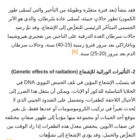
فقد ينشأ (بعد فترة متغيّرة وطويلة من التأخير والتي تُسمّى طور
الكمون) تطور حالاتٍ خبيثة، تُسمّى عادة سّرطان، والذي هو الأثر
الجسمي المتأخّر الرئيسي للتعرُّض إلى الإشعاع، وقد تمَّ رصد
حالات سرطان الغدة الدرقية على الناجين من تفجيري هيروشيما
وناغازاكي بعد مرور فترةٍ زمنية (15-40) سنة، وحالات سرطان
[6]
الدم بعد مرور (20-25) سنة.
2- التأثيرات الوراثية للإشعاع (Genetic effects of radiation)
قد يتسبّب الإشعاع المؤين في تلف الحمض النووي DNA في
الخلايا التناسلية للذكور أو الإناث، ويمكن أن ينتقل هذا الضرر إلى
الأجيال اللاحقة كطفرات، وتشتمل على الشذوذ الجيني الذي لا
يُحدث تغيراً في تركيب الكروموسومات أو عددها فقط، بل يغير
موقع أحد الجينات أو مجموعة منها مؤدياً إلى ظهور صفاتٍ مختلفة
عن صفات الأبوين. ينخفض معدل هذه الطفرات إذا زاد الوقت بين
التعرُّض والحمل، وقد يؤدي الإشعاع إلى تشوُّهات