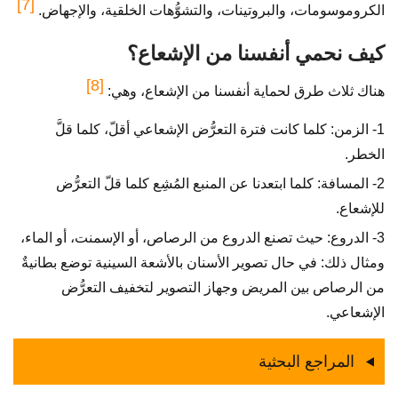
[7]
الكروموسومات، والبروتينات، والتشوُّهات الخلقية، والإجهاض.
كيف نحمي أنفسنا من الإشعاع؟
[8]
هناك ثلاث طرق لحماية أنفسنا من الإشعاع، وهي:
1- الزمن: كلما كانت فترة التعرُّض الإشعاعي أقلّ، كلما قلَّ
الخطر.
2- المسافة: كلما ابتعدنا عن المنبع المُشِع كلما قلّ التعرُّض
للإشعاع.
3- الدروع: حيث تصنع الدروع من الرصاص، أو الإسمنت، أو الماء،
ومثال ذلك: في حال تصوير الأسنان بالأشعة السينية توضع بطانيةٌ
من الرصاص بين المريض وجهاز التصوير لتخفيف التعرُّض
الإشعاعي.
المراجع البحثية