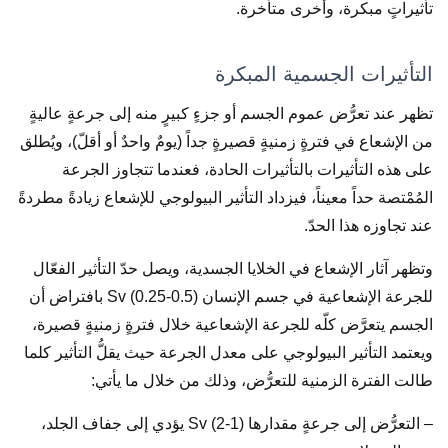
تأثيراتٍ مبكرة، وأخرى متأخرة.
التأثيرات الجسمية المبكرة
تظهر عند تعرُّض عموم الجسم أو جزءٍ كبيرٍ منه إلى جرعةٍ عاليةٍ
من الإشعاع في فترةٍ زمنيةٍ قصيرةٍ جداً (يومٌ واحدٌ أو أقلّ)، ويُطلق
على هذه التأثيرات بالتأثيرات الحادة، فعندما تتجاوز الجرعة
المُمْتصة حداً معيناً، فيزداد التأثير البيولوجي للإشعاع زيادةً مطردةً
عند تجاوزه هذا الحدّ.
وتظهر آثار الإشعاع في الخلايا الجسدية، ويصل حدّ التأثير الفعّال
للجرعة الإشعاعية في جسم الإنسان (0.5-0.25) Sv بافتراض أن
الجسم يتعرَّض كلّه للجرعة الإشعاعية خلال فترةٍ زمنيةٍ قصيرة،
ويعتمد التأثير البيولوجي على معدل الجرعة حيث يقلُّ التأثير كلما
طالت الفترة الزمنية للتعرُّض، وذلك من خلال ما يأتي:
– التعرُّض إلى جرعةٍ مقدارها (1-2) Sv يؤدي إلى جفاف الجلد،