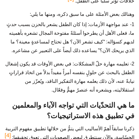
خلافات تؤثر سلباً على الطفل.
وهنالك بعض الأمثلة على ما سبق ذكره، ومنها ما يلي:
1- عند مواجهة الأزمات: إذا كان الطفل يشعر بالحزن بسبب حدثٍ
ما، فعلى الأهل أن يطرحوا أسئلةً مفتوحة المجال تشعره بأهميته
لديهم كسؤاله: “كيف تشعر الآن؟ هل تحتاج لمساعدةٍ معينة؟ ما
الذي يريحك الآن؟” يساعده ذلك أيضاً على التعبير عن مشاعره.
2- تعليمه مهارة حلّ المشكلات: في بعض الأوقات قد يكون إشغال
الطفل بالبحث عن حلولٍ بنفسه أمراً مفيداً بدلاً من اتخاذ قراراتٍ
نيابةً عنه، لأن ذلك يعلمه مهارة التفكير الناقد، ويُعزّز من
استقلاليته، ويشعره أنه عنصرٌ مهمٌّ وفعّال.
ما هي التحدّيات التي تواجه الآباء والمعلمين
في تطبيق هذه الاستراتيجيات؟
ذكرنا سابقاً أهمّ الأساليب التي يتمُّ من خلالها تطبيق مفهوم التربية
[4]
الحسّاسة، والآن سنتطرق لبعض الصعوبات التي تعوق تحقيقها: