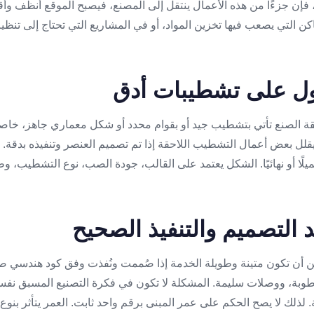
إن جزءًا من هذه الأعمال ينتقل إلى المصنع، فيصبح الموقع أنظف وأقل 
كن التي يصعب فيها تخزين المواد، أو في المشاريع التي تحتاج إلى تنظي
ول على تشطيبات أدق
 الصنع تأتي بتشطيب جيد أو بقوام محدد أو شكل معماري جاهز، خاصة
يقلل بعض أعمال التشطيب اللاحقة إذا تم تصميم العنصر وتنفيذه بدقة. ل
ا أو نهائيًا. الشكل يعتمد على القالب، جودة الصب، نوع التشطيب، وط
د التصميم والتنفيذ الصحيح
ن أن تكون متينة وطويلة الخدمة إذا صُممت ونُفذت وفق كود هندسي 
طوبة، ووصلات سليمة. المشكلة لا تكون في فكرة التصنيع المسبق نف
نة. لذلك لا يصح الحكم على عمر المبنى برقم واحد ثابت. العمر يتأثر بنوع 