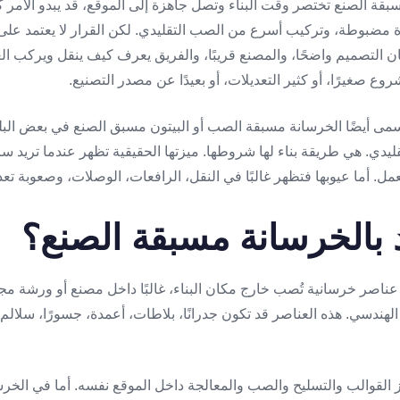
بقة الصنع تختصر وقت البناء وتصل جاهزة إلى الموقع، قد يبدو الأمر
 مضبوطة، وتركيب أسرع من الصب التقليدي. لكن القرار لا يعتمد على 
 كان التصميم واضحًا، والمصنع قريبًا، والفريق يعرف كيف ينقل ويركب ال
شروع صغيرًا، أو كثير التعديلات، أو بعيدًا عن مصدر التصنيع.
مى أيضًا الخرسانة مسبقة الصب أو البيتون مسبق الصنع في بعض البلد
التقليدي. هي طريقة بناء لها شروطها. ميزتها الحقيقية تظهر عندما تريد س
مل. أما عيوبها فتظهر غالبًا في النقل، الرافعات، الوصلات، وصعوبة تعد
 بالخرسانة مسبقة الصنع؟
اصر خرسانية تُصب خارج مكان البناء، غالبًا داخل مصنع أو ورشة مجهز
هندسي. هذه العناصر قد تكون جدرانًا، بلاطات، أعمدة، جسورًا، سلالم، 
هيز القوالب والتسليح والصب والمعالجة داخل الموقع نفسه. أما في الخ