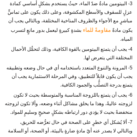
3- البيتومين مادةٌ ضدّ الماء، حيثُ يستخدم بشكلٍ أساسي كمادة
عزلٍ للسقوف والأسطح المكشوفة، وعلى ذلك يكون على تماسٍّ
مباشرٍ مع الأجواء والظروف المناخية المختلفة، وبالتالي يجب أن
مقاومةً للماء
يكون مادةً
بشدةٍ كبيرةٍ ليعمل بدور مانعٍ لتسرب
المياه.
4- يجب أن يتمتع البيتومين بالقوة الكافية، وذلك لتحمُّل الأحمال
المختلفة التي يتعرض لها.
5- المرونة والتنوع المتعدد باستخدامه أي في حال وضعه وتطبيقه
يجب أن يكون قابلاً للتطبيق، وفي المرحلة الاستثمارية يجب أن
يتمتع بدرجة التصلُّب والجمود الكافية.
6- يجب أن يتمتع باللزوجة المناسبة والمتوسطة بحيث لا تكون
لزوجته عاليةً، وهذا ما يخلق مشاكل أثناء وضعه، وألا تكون لزوجته
منخفضةً بحيث لا يؤدي دور ارتباطه بشكلٍ صحيحٍ وسليمٍ للمواد.
7- ألا يُشكل أي خطرٍ على الصحة في حال تعرُّضه للحريق،
وبالتالي لا يصدر عنه أيّ مادةٍ ضارةٍ بالبيئة، أو الصحة، أو السلامة