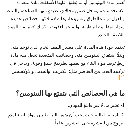
تُعتبر مادة البيتومين أو ما يُطلق عليها الأسفلت مادةً متعددة
الاستخدامات، وتدخل ضمن مجالاتٍ عديدةٍ منها: الصناعة، والبناء،
والعزل، وبناء الطرق وتشييدها، وذلك لامتلاكها، خصائص عديدة
منها، المقاومة للرطوبة، والماء والعفونة، وكذلك تُعتبر من المواد
اللاصقة الجيدة.
تعتمد جودة هذه المادة على مصدر النفط الخام الذي تؤخذ منه،
ويتمُّ اشتقاق البيتومين منه، وخصائصه المتعددة تجعل منه مادة
ربطٍ تربط مواد البناء مع بعضها بطريقةٍ جيدةٍ وقوية، ويدخل في
تركيبه العديد من العناصر مثل: الكبريت، والحديد، والأوكسجين.
[1]
ما هي الخصائص التي يتمتع بها البيتومين؟
1- يُعتبر مادةً غير قابلةٍ للذوبان.
2- المتانة العالية حيث يجب أن يؤمن الترابط بين مواد البناء لمدةٍ
تتراوح بين العشرة حتى العشرين عاماً.