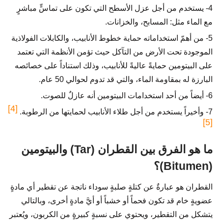
4- يستخدم من أجل عزل الأسطح التي تكون على تماسٍّ مباشرٍ
مع الماء مثل: المسابح، والخزانات.
5- من أهمّ استخداماته حماية خطوط الأنابيب، والكابلات الفولاذية
الموجودة تحت الأرض من التآكل حيث تؤمن الأنظمة التي تعتمد
على البيتومين حمايةً عاليةً للأنابيب، وذلك استناداً على خصائصه
البارزة له بمقاومة الماء، والتي قد تدوم لحوالي 50 عام.
6- أيضاً من أحد استخدامات البيتومين أنه عازلٌ للصوت.
[4]
7- وأخيراً يستخدم من أجل طلاء الأنابيب لحمايتها من الرطوبة.
[5]
ما هو الفرق بين القطران (Tar) والبيتومين
(Bitumen)؟
القطران هو عبارةٌ عن كتلةٍ صلبةٍ سوداء ناتجة عن تقطير أي مادةٍ
عضويةٍ خام قد تكون فحماً أو خشباً أو أيَّ مادةٍ أخرى، وبالتالي
يتشكل من التقطير، ويحتوي على نسبةٍ كبيرةٍ من الكربون، ويُعتبر