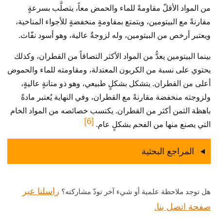
من المواد الأقلّ مقاومةً للماء والحمض معاً، يتصلَّب بسرعةٍ
مقارنةً مع البيتومين، ويتمتع بمقاومةٍ منخفضةٍ للأجواء المناخية،
ويعتبر أرخص من البيتومين، وله لزوجةٌ عالية، وهو أسود نفّاث.
بينما البيتومين يعدُّ من المواد الأكثر التصاقاً من القطران، وكذلك
يحتوي على نسبة من الكربون المعتدلة، ومقاومته للماء والحموض
أعلى من القطران. يتشكل بشكلٍ طبيعي، وهو ذو متانةٍ عاليةٍ،
ولزوجته منخفضة مقارنةً مع القطران، وفي النهاية يُعتبر مادةً
باهظة الثمن أكثر من القطران. يكتسب خصائصه من المواد الخام
[6]
التي يصنع منها من الفحم بشكلٍ عام.
المراجع البحثية
راسلنا عبر
هل توجد ملاحظة علمية أو شيء آخر تودّ مشاركته؟
صفحة اتصل بنا.