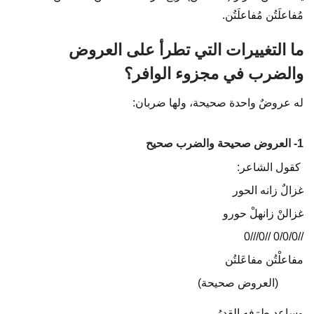
مُفاعلَتُن مُفاعلَتُن.
ما التغييرات التي تطرأ على العروض
والضرب في مجزوء الوافر؟
له عروضٌ واحدة صحيحة، ولها ضربان:
1- العروض صحيحة والضرب صحيح
كقول الشاعر:
غزالٌ زانه الحور
غزالنْ زانهلْ حورو
//0/0/0 //0///0
مفاعلْتُن مفاعَلتُن
(العروض صحيحة)
وساعد طرَفه القدرُ