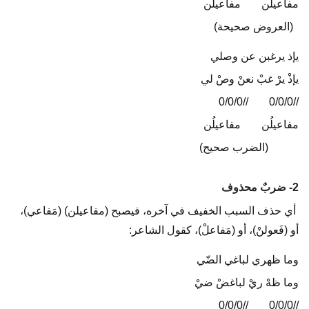
مفاعيلُن
…..
مفاعيلُن
(العروض صحيحة)
يإذ يرغبن عن وصلي
يإذْ يرْ غبْ نعنْ وصْ لي
//0/0/0
…..
//0/0/0
مفاعيلُن
…..
مفاعيلُن
(الضرب صحيح)
2- ضربٌ محذوف
أي حذف السبب الخفيف في آخره، فيصبح (مفاعيلن) (مَفاعي)،
أو (فَعولنْ)، أو (مَفاعلْ)، كقول الشاعر:
وما ظهري لباغي الضّي
وما ظهْ ريْ لباغضْ ضيْ
//0/0/0
…..
//0/0/0