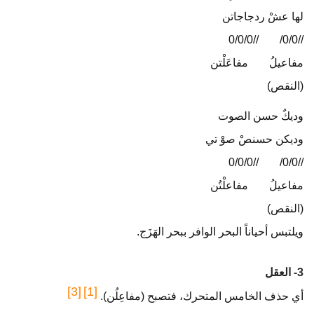
لها عشْ ردجاجاتن
//0/0/0
…..
//0/0/
مفاعيلُ
…..
مفاعَلْتن
(النقص)
وديكٌ حسن الصوت
وديكن حسنصْ صوْ تي
//0/0/0
…..
//0/0/
مفاعيلُ
…..
مفاعلْتُن
(النقص)
ويلتبس أحياناً البحر الوافر ببحر الهَزَج.
3- العقل
[3]
[1]
أي حذف الخامس المتحرك، فتصبح (مفاعِلُن).