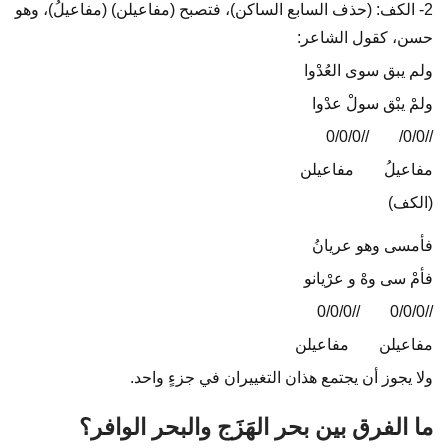
2- الكف: (حذف السابع الساكن)، فتصبح (مفاعيلن) (مفاعيلُ)، وهو
حسن، كقول الشاعر:
ولم يبق سوى العُدْوا
ولمْ يبْق سولْ عدْوا
//0/0/0
…..
//0/0/
مفاعيلُ
…..
مفاعيلن
(الكف)
فأمسى وهو عريانُ
فأمْ سى وهْ و عرْيانو
//0/0/0
…..
//0/0/0
مفاعيلن
…..
مفاعيلن
ولا يجوز أن يجتمع هذان التغييران في جزءٍ واحد.
ما الفرق بين بحر الهَزَج والبحر الوافر؟