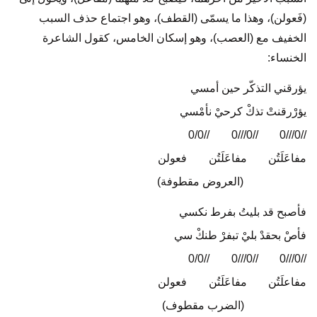
(فَعولن)، وهذا ما يسمّى (القطف)، وهو اجتماع حذف السبب
الخفيف مع (العصب)، وهو إسكان الخامس، كقول الشاعرة
الخنساء:
يؤرقني التذكّر حين أمسي
يؤرْرقنتْ تذكْ كرحيْ نأمْسي
//0/0
…..
//0///0
…..
//0///0
مفاعَلَتُن
…..
مفاعَلَتُن
…..
فعولن
…
…..
…….
(العروض مقطوفة)
فأصبح قد بليتُ بفرط نكسي
فأصْ بحقدْ بليْ تبفرْ طنكْ سي
//0/0
…..
//0///0
…..
//0///0
مفاعلَتُن
…..
مفاعَلَتُن
…..
فعولن
(الضرب مقطوف)