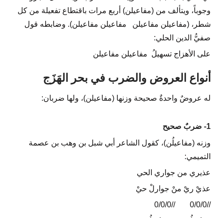
وجوباً، ويتألف من (مفاعيلن) أربع مرات باقتطاع تفعيلة من كل
شطر، (مفاعيلن مفاعيلن مفاعيلن مفاعيلن). وضابطه قول
صفيُّ الدين الحلي:
على الأهزاج تسهيلُ مفاعيلن مفاعيلن
أنواع العروض والضرب في بحر الهَزَج
له عروضٌ واحدةٌ صحيحة وزنها (مفاعيلن)، ولها ضربان:
1- ضربٌ صحيح
وزنه (مفاعيلُن)، كقول الشاعر أبي شبل بن وهب بن عصمة
التميمي:
عذيري من جواري الحي
عذيْ ريْ منْ جوارلْ حيْ
//0/0/0
…..
//0/0/0