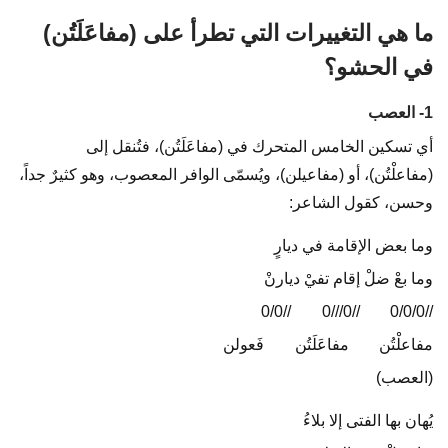
ما هي التغييرات التي تطرأ على (مفاعَلَتُن)
في الحشو؟
1- العصب
أي تسكين الخامس المتحرك في (مفاعَلَتُن)، فتُنقل إلى
(مفاعلْتُن)، أو (مفاعيلن)، ويُسمّى الوافر المعصوب، وهو كثيرٌ جداً،
وحسن، كقول الشاعر:
وما بعض الإقامة في ديارٍ
وما بعْ ضلْ إقام تفيْ ديارنْ
//0/0
…..
//0///0
…..
//0/0/0
مفاعلْتُن
…..
مفاعَلَتُن
…..
فَعولن
(العصب)
يُهان بها الفتى إلا بلاءُ