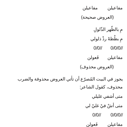
مفاعيلن
…. .
مفاعيلن
(العروض صحيحة)
مِ بالظّهر الذّلولِ
مِ بظْظهْ رذْ ذلولي
//0/0
…..
//0/0/0
مفاعيلن
…..
فَعولن
(العروض محذوف)
يجوز في البيت المُصرّع أن تأتي العروض محذوفة والضرب
محذوف، كقول الشاعر:
متى أشفي غليلي
متى أشْ فيْ غليْ لي
//0/0
… ..
//0/0/0
مفاعيلن
… ..
فَعولن