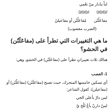
لناْ يدْدار منْ نعْمي
//0/0/0
…..
//0/0/0
مفاعَلْتُن
…..
مُفاعَلْتُن أو مفاعيلنُ
(الضرب معصوب)
ما هي التغييرات التي تطرأ على (مفاعَلَتُن)
في الحشو؟
هنالك ثلاث تغييراتٍ تطرأ على (مفاعَلَتُن) في الحشو، وهي:
1- العصب
أي تسكين خامسها المتحرك، حيث تصبح (مفاعَلَتُن) (مفاعَلْتُن) أو
(مفاعيلن)، كقول الشاعر:
لمن دارٌ بأعلى الخي
لمنْ دارنْ بأعْ للْخ يْ