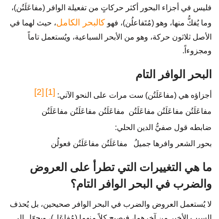
فليس في أجزاء البحور أكثر حركاتٍ من تفعيلة الوافر (مفاعَلَتُن)،
كالبحر الكامل
وما يُفكُّ منها، وهو (مُتَفاعلُن)، فهو
، حيث لهما في
الأصل ثلاثون حركة، وهو من الأبحر السباعية، ويُستعمل تاماً
ومجزوءاً.
البحر الوافر التام
[2]
[1]
أجزاؤه هي (مفاعَلَتُن) ست مرات على النحو الآتي:
مفاعَلَتُن مفاعَلَتُن مفاعَلَتُن مفاعَلَتُن مفاعَلَتُن مفاعَلَتُن
ضابطه قول صفيُّ الدين الحلي:
بحور الشعر وافرها جميلُ مفاعَلَتُن مفاعَلَتُن فعولُن
ما هي التغييرات التي تطرأ على العروض
والضرب في البحر الوافر التام؟
لا يُستعمل العروض والضرب في البحر الوافر صحيحين، بل يُحذف
السبب الأخير من آخرهما، فيصبح كلاً منهما (مُفاعَل)، ويحوّل إلى