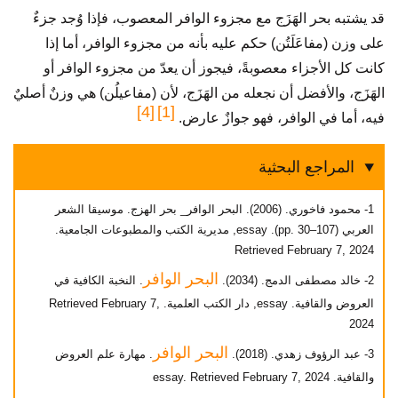
قد يشتبه بحر الهَزَج مع مجزوء الوافر المعصوب، فإذا وُجد جزءٌ
على وزن (مفاعَلَتُن) حكم عليه بأنه من مجزوء الوافر، أما إذا
كانت كل الأجزاء معصوبةً، فيجوز أن يعدّ من مجزوء الوافر أو
الهَزَج، والأفضل أن نجعله من الهَزَج، لأن (مفاعيلُن) هي وزنٌ أصليٌ
[4]
[1]
فيه، أما في الوافر، فهو جوازٌ عارض.
المراجع البحثية
1- محمود فاخوري. (2006). البحر الوافر_ بحر الهزج. موسيقا الشعر
العربي (pp. 30–107). essay, مديرية الكتب والمطبوعات الجامعية.
Retrieved February 7, 2024
البحر الوافر
2- خالد مصطفى الدمج. (2034).
. النخبة الكافية في
العروض والقافية. essay, دار الكتب العلمية. Retrieved February 7,
2024
البحر الوافر
3- عبد الرؤوف زهدي. (2018).
. مهارة علم العروض
والقافية. essay. Retrieved February 7, 2024