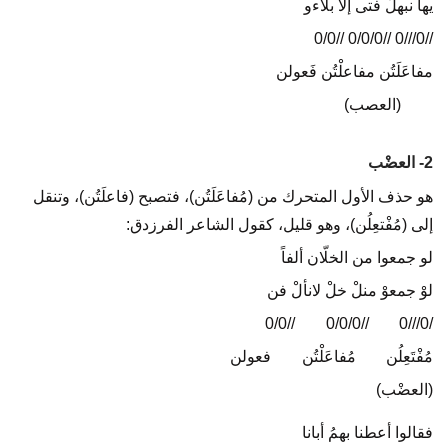
يها نبهلْ فتى إلا بلاءو
//0///0 //0/0/0 //0/0
مفاعَلَتُن مفاعلْتُن فَعولن
(العصب)
2- العضْب
هو حذف الأول المتحرك من (مُفاعَلَتُن)، فتصبح (فاعلَتُن)، وتنقل
إلى (مُفْتعِلُن)، وهو قليل، كقول الشاعر الفرزدق:
لو جمعوا من الخلّان ألفاً
لوْ جمعوْ منلْ خلْ لانألْ فن
//0/0
…..
//0/0/0
…..
/0///0
مُفْتَعِلُن
…..
مُفاعَلْتُن
…..
فعولن
(العضْب)
فقالوا أعطنا بهمُ أبانا