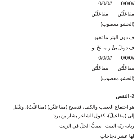
//0/0/0
…..
//0/0/0
مفاعَلْتُن
…..
مفاعَلْتُن
(الحشو معصوب)
ف دون البئر ما تخبو
ف دونلْ بئْ ر ما تخْ بو
//0/0/0
…..
//0/0/0
مفاعَلْتُن
…..
مفاعَلْتُن
(الحشو معصوب)
2- النقص
هو اجتماع العصب والكف، فتصبح (مفاعلَتُن) (مفاعَلْتُ)، وتنُقل
إلى (مفاعيلُ)، كقول الشاعر بشار بن برد:
ربابة ربّة البيت تصبُّ الخلّ في الزيت
لها عشر دجاجاتٍ