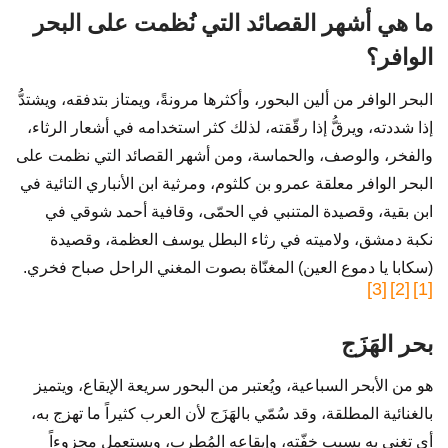
ما هي أشهر القصائد التي نُظمت على البحر
الوافر؟
البحر الوافر من ألين البحور، وأكثرها مرونةً، ويمتاز بتدفقه، ويشتدُّ
إذا شددته، ويرقُّ إذا رقّقته، لذلك كثر استخدامه في أشعار الرثاء،
والفخر، والوصف، والحماسة، ومن أشهر القصائد التي نظمت على
البحر الوافر معلقة عمرو بن كلثوم، ومرثية ابن الأنباري التائية في
ابن بقية، وقصيدة المتنبي في الحمّى، وقافية أحمد شوقي في
نكبة دمشق، ولاميته في رثاء البطل يوسف العظمة، وقصيدة
(سكابا يا دموع العين) المغنّاة بصوت المغني الراحل صباح فخري.
[3]
[2]
[1]
بحر الهَزَج
هو من الأبحر السباعية، ويُعتبر من البحور سريعة الإيقاع، ويتميز
بالغنائية المطلقة، وقد سُمّي بالهَزَج لأن العرب كثيراً ما تهزج به،
أي تغني به بسبب خفّته، وإيقاعه المُطرب، ويستعمل مجزوءاً