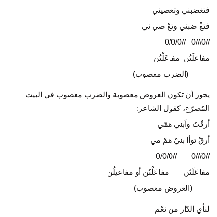
فتغضبني وتعصيني
فتغْ ضبني وتعْ صي ني
//0///0 //0/0/0
مفاعلَتُن مفاعَلْتُن
(الضرب معصوب)
يجوز أن تكون العروض معصوبة والضرب معصوب في البيت
المُصرّع، كقول الشاعر:
أرقْتُ وآبني همّي
أرقْ توأا بنيْ همْ مي
//0/0/0
…..
//0///0
مفاعَلَتُن
…..
مفاعَلْتُن أو مفاعيلُن
(العروض معصوب)
لنأي الدّار من نعْم