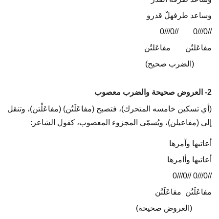
وساعد طرفهلْ قدرو
//0///0
…..
//0///0
مفاعَلتُن
…..
مفاعَلتُن
(الضرب صحيح)
2- العروض صحيحة والضرب معصوب
(أي تسكين خامسه المتحرك)، فتصبح (مفاعَلَتُن) (مفاعَلْتن)، وتنقل
إلى (مفاعيلن)، ويُسمّى المجزوء المعصوب، كقول الشاعر:
أعاتبها وآمرها
أعاتبها وأامرها
//0///0 //0///0
مفاعَلَتُن مفاعَلَتُن
(العروض صحيحة)