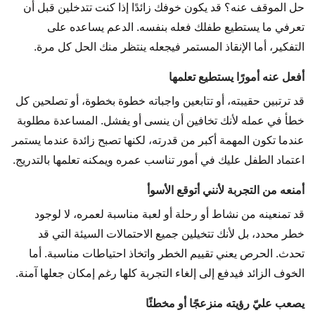
حل الموقف عنه؟ قد يكون خوفك زائدًا إذا كنت تتدخلين قبل أن
تعرفي ما يستطيع طفلك فعله بنفسه. الدعم يساعده على
التفكير، أما الإنقاذ المستمر فيجعله ينتظر منك الحل كل مرة.
أفعل عنه أمورًا يستطيع تعلمها
قد ترتبين حقيبته، أو تتابعين واجباته خطوة بخطوة، أو تصلحين كل
خطأ في عمله لأنك تخافين أن ينسى أو يفشل. المساعدة مطلوبة
عندما تكون المهمة أكبر من قدرته، لكنها تصبح زائدة عندما يستمر
اعتماد الطفل عليك في أمور تناسب عمره ويمكنه تعلمها بالتدريج.
أمنعه من التجربة لأنني أتوقع الأسوأ
قد تمنعينه من نشاط أو رحلة أو لعبة مناسبة لعمره، لا لوجود
خطر محدد، بل لأنك تتخيلين جميع الاحتمالات السيئة التي قد
تحدث. الحرص يعني تقييم الخطر واتخاذ احتياطات مناسبة. أما
الخوف الزائد فيدفع إلى إلغاء التجربة كلها رغم إمكان جعلها آمنة.
يصعب عليّ رؤيته منزعجًا أو مخطئًا