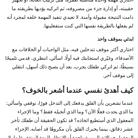
حقيبته، أو إدارة جزء من مصروفه، ثم اتركيه يؤديها بطريقته ما
دامت النتيجة مقبولة وآمنة. لا تعيدي تنفيذ المهمة خلفه لمجرد أنه
لم يفعلها بالطريقة نفسها التي كنت ستفعلينها.
ابدئي بموقف واحد
اختاري أكثر موقف تتدخلين فيه، مثل الواجبات أو الخلافات مع
الأصدقاء، وغيّري استجابتك فيه أولًا. اسألي، انتظري، قدمي تلميحًا
بسيطًا، ثم اتركي طفلك يجرب. بعد أن يصبح ذلك أسهل، انتقلي
إلى موقف آخر.
كيف أهدئ نفسي عندما أشعر بالخوف؟
عندما تشعرين بأن القلق يدفعك إلى التدخل فورًا، توقفي واسألي:
ما الذي يحدث فعلًا الآن؟ وما الذي أتخيله فقط؟ وما الإجراء
المعقول الذي أستطيع اتخاذه؟ قد تكون الحقيقة أن طفلك تأخر
عشر دقائق، بينما يخبرك القلق بأن مكروهًا قد أصابه. الإجراء
المعقول هو الاتصال مرة واحدة أو الانتظار للمدة المتفق عليها، لا