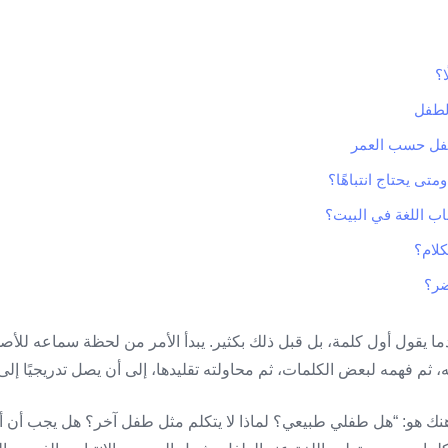
؟
الطفل
طفل حسب العمر
متى يحتاج انتباهًا؟
 اللغة في البيت؟
كلام؟
ضر؟
ندما يقول أول كلمة، بل قبل ذلك بكثير. يبدأ الأمر من لحظة سماعه للأص
ه، ثم فهمه لبعض الكلمات، ثم محاولته تقليدها، إلى أن يصل تدريجيًا إل
نك هو: “هل طفلي طبيعي؟ لماذا لا يتكلم مثل طفل آخر؟ هل يجب أن أق