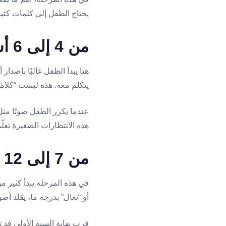
يحتاج الطفل إلى كلمات كثي
من 4 إلى 6 أشهر: المناغاة وتجربة الصوت
هنا يبدأ الطفل غالبًا بإصدا
يتكلم معه. هذه ليست “كلامًا
عندما يكرر الطفل صوتًا مثل “
هذه الانتظارات الصغيرة تعل
من 7 إلى 12 شهرًا: الفهم يسبق النطق
في هذه المرحلة يبدأ كثير م
أو “تعال” بدرجة ما، يقلد أصو
قرب نهاية السنة الأولى قد 