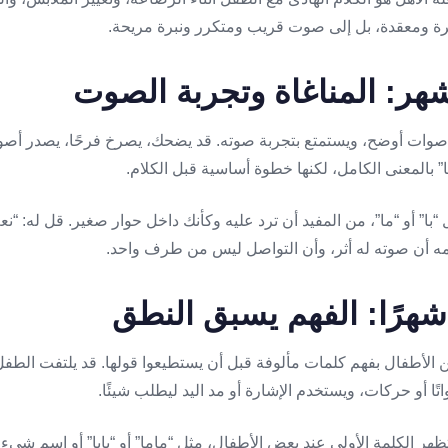
رة ومعقدة، بل إلى صوت قريب ومتكرر ونبرة مريحة.
ر أصوات أوضح، ويستمتع بتجربة صوته. قد يضحك، يصرخ فرحًا، يصدر أصواتً
” بالمعنى الكامل، لكنها خطوة أساسية قبل الكلام.
با” أو “ما”، من المفيد أن ترد عليه وكأنك داخل حوار صغير. قل له: “نعم،
ّمه أن صوته له أثر، وأن التواصل ليس من طرف واحد.
ن الأطفال بفهم كلمات مألوفة قبل أن يستطيعوا قولها. قد يلتفت الطفل
اتًا أو حركات، ويستخدم الإشارة أو مد اليد ليطلب شيئًا.
تظهر الكلمة الأولى عند بعض الأطفال، مثل “ماما” أو “بابا” أو اسم شي