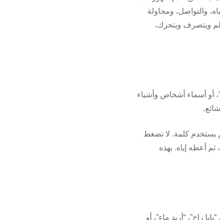
اه، والتواصل، ومحاولة
ويتعلم ويتكلم ويتصرف ويتحرك،
ا”، أو أسماء أشخاص وأشياء
شائع.
ثم يستخدم كلمة. لا تضغط
 ثم أعطه إياه. بهذه
ا راح”، “أريد ماء”، أو