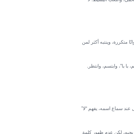
ا متكررة، وينتبه أكثر لمن
 با با”، وابتسم، وانتظر.
 عند سماع اسمه، يفهم “لا”
ء يحبه، لكن عدم ظهور كلمة