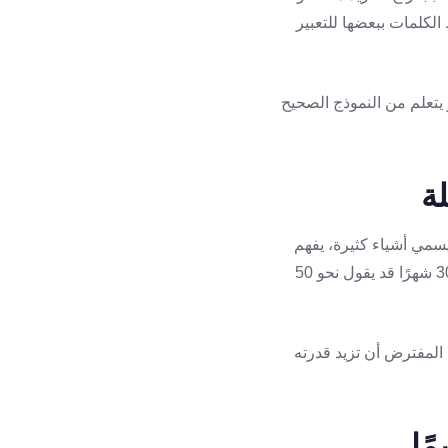
 الكلمات ببعضها للتعبير
و يتعلم من النموذج الصحيح
سمي أشياء كثيرة، يفهم
أوامر من خطوتين، ويحاول حكاية ما حدث ولو بطريقة غير مرتبة. تذكر CDC مثلًا أن الطفل بعمر 30 شهرًا قد يقول نحو 50
 المفترض أن تزيد قدرته