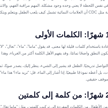
 نفس اللحظة لا يعني وحده وجود مشكلة. المهم مراقبة الفهم، والانتب
التقليد. تذكر الجهات المختصة مثل CDC أن العلامات النمائية تشمل كيف يلعب الطفل 
ادة باستخدام كلمات قليلة لها معنى. قد يقول “ماما”، “ماء”، “تعال”، “ل
كون النطق واضحًا تمامًا، وقد يفهم الأهل الكلمة أكثر من الغرباء، وهذا 
التواصل تدريجيًا. الطفل قد يشير إلى الشيء، ينظر إليك، يصدر صوتًا، 
بل أعطه نموذجًا طبيعيًا. إذا أشار إلى الماء، قل: “تريد ماء؟ هذا ماء”،
 موقف حقيقي.
ن الأطفال من الكلمات المفردة إلى تركيب كلمتين، مثل: “ماما تعال”، “باب