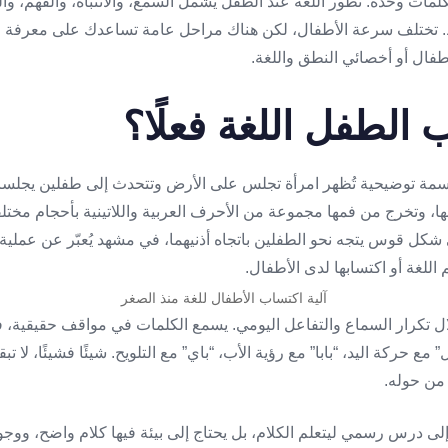
كلمات وحده. تطور اللغة عند الطفل يشمل السمع، والانتباه، والفهم، وا
 تختلف سرعة الأطفال، لكن هناك مراحل عامة تساعدك على معرفة ما
ال أو أخصائي النطق واللغة.
الطفل اللغة فعلًا؟
آلية اكتساب الأطفال للغة منذ الصغر
 تكرار السماع والتفاعل اليومي. يسمع الكلمات في مواقف حقيقية، ف
ع حركة اليد، “بابا” مع رؤية الأب، “باي” مع التلويح. شيئًا فشيئًا، لا تب
 من حوله.
 إلى درس رسمي ليتعلم الكلام، بل يحتاج إلى بيئة فيها كلام واضح، ووج