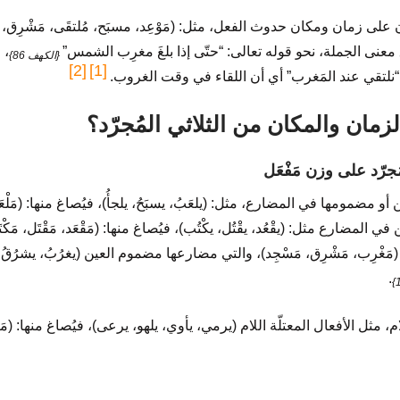
ان على زمان ومكان حدوث الفعل، مثل: (مَوْعِد، مسبَح، مُلتقَى، مَشْرِق،
معنى الجملة، نحو قوله تعالى: “حتّى إذا بلغَ مغرِب الشمس”
، 
{الكهف 86}
[2]
[1]
نلتقي عند المَغرب” أي أن اللقاء في وقت الغروب.
زمان والمكان من الثلاثي المُجرّد؟
 أو مضمومها في المضارع، مثل: (يلعَبُ، يسبَحُ، يلجأُ)، فيُصاغ منها: (مَلْعَب،
المضارع مثل: (يقْعُد، يقْتُل، يكْتُب)، فيُصاغ منها: (مَقْعَد، مَقْتَل، مَك
غْرِب، مَشْرِق، مَسْجِد)، والتي مضارعها مضموم العين (يغرُبُ، يشرُقُ، ي
.
، مثل الأفعال المعتلّة اللام (يرمي، يأوي، يلهو، يرعى)، فيُصاغ منها: (مَرْم