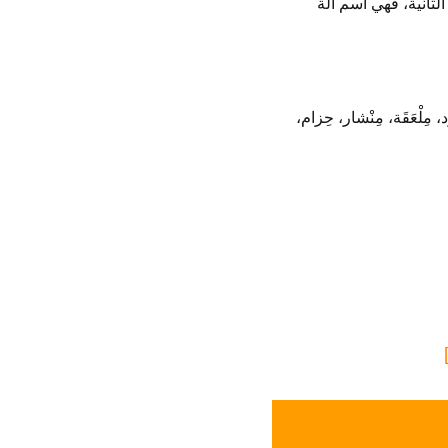
الثانية، فهي اسم آلة
مِلْعَقَة، مِنْشار، حِزام،