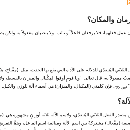
مان والمكان؟
عمل فعلهما، فلا يرفعان فاعلاً أو نائب، ولا ينصبان مفعولاً به،ولكن يصح
لاثي المُتعدّي للدلالة على الأداة التي يقع بها الحدث، مثل: (مِفْتاح، مَبْر
نصبُ مفعولاً به، قال تعالى: “ويا قومِ أوفوا المِكْيال والميزان بالقسط، و
”
، فإن كلمتي (المكيال، والميزان) هي أسماء آلة للوزن والكيل.
{هود 85}
لة؟
ن مصدر الفعل الثلاثي المُتعدّي، ولاسم الآلة ثلاثة أوزانٍ مشهورة هي: (مِفْعَ
 وصيغة (مِفْعال) مشتركةٌ بين اسم الآلة ومبالغة اسم الفاعل، ويتمُّ التفريق 