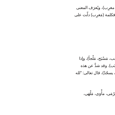
 مغرِب)، ويُعرَف المعنى
فكلمة (مَغرِب) دلّت على
 مَسْبَح، مَلْجأ)، وإذا
ْتَب). وقد شذَّ عن هذه
سجُدُ)، قال تعالى: “لله
َى، مأْوَى، مَلْهَى،