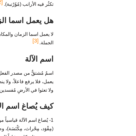
[2]
تكثُر فيه الأرانب (مُؤَرْنبة).
هل يعمل اسما الز
لا يعمل اسما الزمان والمكان 
[3]
الجملة.
اسم الآلة
اسمٌ مُشتقٌّ من مصدر الفعل الث
يعمل، فلا يرفع فاعلاً، ولا ي
ولا تعثوا في الأرضِ مُفسدين
كيف يُصاغ اسم الآ
1- يُصاغ اسم الآلة قياسياً م
(مِقْوَد، مِحْراث، مِكْنَسَة)،