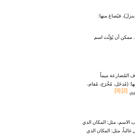
زلَ)، فيُصاغ منها:
م). ممكن أن يُؤنَّث اسم
 المُضارعة ميماً
: (مُدخَل، مُخْرَج، مُقام،
[3]
[2]
.
حب الاسم، مثل: المكان الذي
غالباً، مثل: المكان الذي