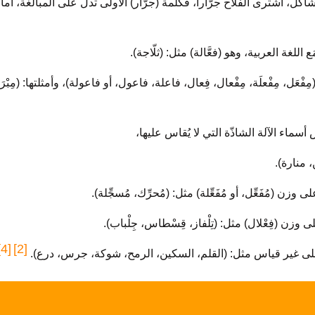
اكل، اشترى الفلاح جرّاراً، فكلمة (جرّار) الأولى تدلُّ على المبالغة، أما 
ْعَل، مِفْعلَة، مِفْعال، فِعال، فاعلة، فاعول، أو فاعولة)، وأمثلتها: (مِبْرَد، 
، منارة).
[4]
[2]