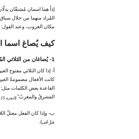
إذاً هما اسمان مُشتقّان يدلّ
المُراد منهما من خلال سياق 
مكان الغروب، وعند القول: “
كيف يُصاغ اسما ال
1- يُصاغان من الثلاثي المُجرّد على وزن مَفْعَل
أ- إذا كان الثلاثي مفتوح العين
كانت الأفعال مضمومةُ العين في 
القاعدة بعض الكلمات مثل: (مَ
المَشرِقُ والمغرِبُ”
{البقرة 115}
ب- وإذا كان الفعل معتلّ اللام
مَرْعَى).