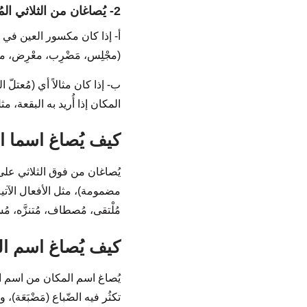
2- يُصاغان من الثلاثي المُجرّد على وزن مَفْعِل
أ- إذا كان مكسور العين في ا
(مجْلِس، مَضْرِب، معْرِض، منْ
ب- إذا كان مثالاً أي (مُعتلّ ال
المكان إذا أُريد به البقعة، مثل
كيف يُصاغ اسما ال
يُصاغان من فوق الثلاثي على
مضمومة)، مثل الأفعال الآتية: (
مُلْتقى، مُصطاف، مُتنزَّه، مُست
كيف يُصاغ اسم ال
يُصاغ اسم المكان من اسم الذ
تكثُر فيه الضّباع (مَضْبَعَة