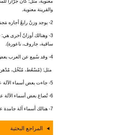
معنوية، مثل: كان جرّاراً للمش
والقرينة معنوية.
2- يوجد وزنٌ رابعٌ أجازه مَجمَع اللغة العربية، وهو (فعَّالة) مثل: (ثلّاجة).
3- وهنالك أوزانٌ أخرى هي: (مِف
ساقية، جاروف، ناعورة).
4- وقد سُمِع عن العرب بعض أسماء الآلة الشاذّة التي لا يُقاس عليها،
مثل: (مُسْعُط، مُنْخُل، مُدْهن
5- جاءت بعض أسماء الآلة على وزن (مُفَعِّل، أو مُفَعِّلة) مثل: (مُحرِّك، مُسجِّلة).
6- تُصاغ بعض أسماء الآلة على وزن (فِعْلال) مثل: (تِلْفاز، قِسْطاس، جِلْباب).
7- هنالك أسماء آلة جامدة على غير قياس مثل: (القلم، السكين، الرمح، شوكة، جرس، درع).
المراجع البحثية