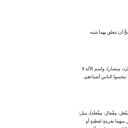
ُّ أن تتعلق بهما شبه
َد، مِنشار)، واسم الآلة لا
لا تبخسوا الناس أشياءهم،
ل، مِفْعال، مِفْعَلَة)، مثل:
بينهما بقرينةٍ لفظيةٍ أو