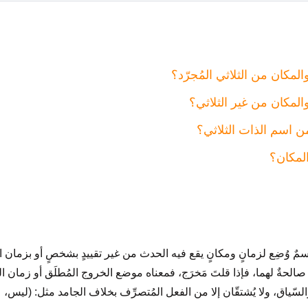
لمكان من الثلاثي المُجرّد؟
المكان من غير الثلاثي؟
ن اسم الذات الثلاثي؟
لمكان؟
اسمٌ وُضِع لزمانٍ ومكانٍ يقع فيه الحدث من غير تقييدٍ بشخصٍ أو بزمان 
صالحةٌ لهما، فإذا قلتَ مَخرَج، فمعناه موضع الخروج المُطلَق أو زمان ال
لسّياق، ولا يُشتقّان إلا من الفعل المُتصرِّف بخلاف الجامد مثل: (ليس،