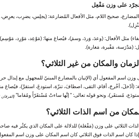
لمضارع، صحيح اللام، مثل الأفعال المُضارعة: (يجلِس، يضرِب، يعرِض، ين
زِل).
فاء) مثل الأفعال: (وعدَ، وَردَ، وسمَ)، فيُصاغ منها: (مَوْعِد، مَوْرِد، مَوْسِ
: (مَدْرَسة، مَقْبرة، مَغارة).
زمان والمكان من غير الثلاثي؟
 وزن اسم المفعول أي (الإتيان بالمضارع المبنيّ للمجهول مع إبدال حرف
أدْخلَ، أخْرجَ، أقامَ، التقى، اصطافَ، تنزّهَ، استودعَ، استقرَّ)، فيُصاغ منها
ودَع، مُستقَر)، ونحو قوله تعالى: ” إنَّها ساءتْ مُسْتقَرّاً ومُقاما”
{الفرقان 66}
مكان من اسم الذات الثلاثي؟
ات الثلاثي على وزن (مَفْعَلة) للدلالة على المكان الذي يكثُر فيه صا
)، وإذا كان اسم الذات فوق الثلاثي كان اسم المكان على وزن اسم المفعول 