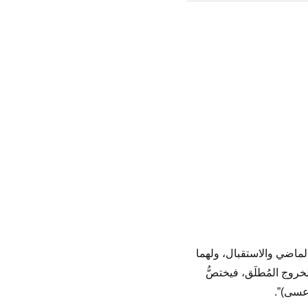
الماضي والاستقبال، ولهما
خروج المُطلَق، فيختصُّ
 عسى)”.