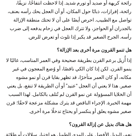
رائحة كريهة أو صديد أو تورم شديد. إذا لاحظت انتفاخًا، نزيفًا،
رائحة، إفرازات، ذبابًا حول المكان، أو أن العجل يحك رأسه بعنف،
تواصل مع الطبيب. احرص أيضًا على أن لا تحتك منطقة الإزالة
بالجدران أو الحواجز، ولا تترك العجل في زحام يدفعه إلى ضرب
رأسه. الجرح الصغير قد يكبر إذا تلوث أو تعرض للرض.
هل تنمو القرون مرة أخرى بعد الإزالة؟
إذا أُزيل برعم القرن بطريقة صحيحة وفي العمر المناسب، غالبًا لا
ينمو القرن. لكن إذا كان الكي ناقصًا، أو وُضع المعجون في غير
مكانه، أو كان العمر متأخرًا، قد تظهر بقايا قرن أو نمو مشوه
صغير. هذا لا يعني أن العجل “عنيد” أو أن الطريقة لا تنفع، بل يعني
أن الخلايا المسؤولة عن نمو القرن لم تُتلف بالكامل. لهذا السبب
مهمة الخبرة. الإجراء الناقص قد يترك مشكلة مزعجة لاحقًا؛ قرن
صغير مشوه يعلق أو ينكسر أو يحتاج تدخلًا مرة أخرى.
هل هناك بديل عن إزالة القرون؟
نعم، البديل الأفضل على المدى الطويل هو اختيار سلالات أو طلائق