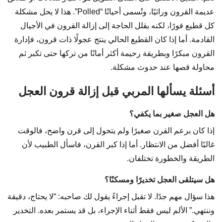
عديمة القرون وراثيًا، وتُسمى أحيانًا “Polled”. هذا لا يحل مشكلة
كل قطيع فورًا، لكنه يقلل الحاجة إلى إزالة القرون في الأجيال
القادمة. أما إذا كان القطيع الحالي ينتج عجولًا ذات قرون، فإدارة
القرون مبكرًا وبطريقة رحيمة أكثر أمانًا من تركها حتى تكبر ثم
محاولة قصها عند حدوث مشكلة.
أسئلة يسألها المربي قبل إزالة قرون العجل
هل العجل صغير بما يكفي؟
إذا كان برعم القرن صغيرًا ولم يتحول إلى قرن واضح، فالوقت
غالبًا أفضل من الانتظار. أما إذا كبر القرن، فاسأل الطبيب لأن
الطريقة والخطورة تختلفان.
هل سيتلقى العجل تخديرًا ومسكنًا؟
هذا سؤال مهم جدًا. لا تقبل إجراءً يقول لك صاحبه: “لا يحتاج، دقيقة
وننتهي.” الألم ليس فقط أثناء الإجراء، بل قد يستمر بعده. التخدير