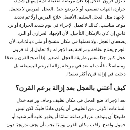
لا تُزل قرون العجل إذا كان مريضًا، ضعيفًا، لديه إسهال شديد،
حرارة، التهاب تنفسي، أو لا يرضع جيدًا. العجل المريض لا يتحمل
الإجهاد مثل العجل السليم. الأفضل علاج المرض أولًا ثم تحديد
موعد مناسب. كذلك لا تعمل الإجراء في يوم شديد الحرارة أو برد
قاسٍ إن كان بالإمكان التأجيل، لأن الإجهاد الحراري أو البرد
يضعفان العجل. ولا تعملها في مكان متسخ أو مليء بالذباب، لأن
الجرح يحتاج نظافة ومراقبة بعد الإجراء. ولا تحاول إزالة قرون
عجل كبير جدًا بنفس طريقة العجل الصغير. إذا أصبح القرن واضحًا
ومتماسكًا، فأنت لم تعد في مرحلة إزالة البرعم البسيطة، بل
دخلت في إزالة قرن أكثر تعقيدًا.
كيف أعتني بالعجل بعد إزالة برعم القرن؟
بعد الإجراء، ضع العجل في مكان نظيف وجاف وراقبه خلال
الساعات الأولى. من الطبيعي أن يكون هادئًا قليلًا، لكن ليس
طبيعيًا أن يتوقف عن الرضاعة تمامًا أو يظهر عليه ألم شديد أو
خمول واضح. راقب مكان القرن يوميًا. يجب أن يجف تدريجيًا دون