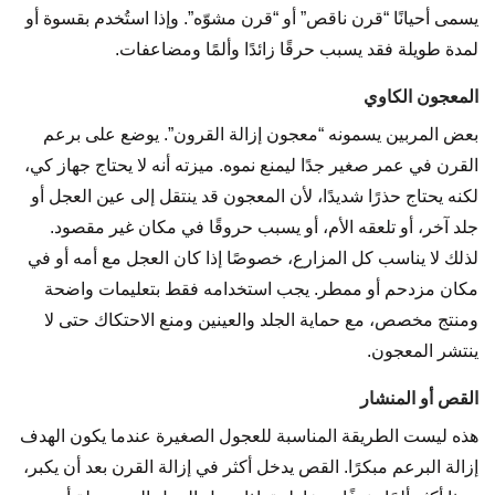
يسمى أحيانًا “قرن ناقص” أو “قرن مشوّه”. وإذا استُخدم بقسوة أو
لمدة طويلة فقد يسبب حرقًا زائدًا وألمًا ومضاعفات.
المعجون الكاوي
بعض المربين يسمونه “معجون إزالة القرون”. يوضع على برعم
القرن في عمر صغير جدًا ليمنع نموه. ميزته أنه لا يحتاج جهاز كي،
لكنه يحتاج حذرًا شديدًا، لأن المعجون قد ينتقل إلى عين العجل أو
جلد آخر، أو تلعقه الأم، أو يسبب حروقًا في مكان غير مقصود.
لذلك لا يناسب كل المزارع، خصوصًا إذا كان العجل مع أمه أو في
مكان مزدحم أو ممطر. يجب استخدامه فقط بتعليمات واضحة
ومنتج مخصص، مع حماية الجلد والعينين ومنع الاحتكاك حتى لا
ينتشر المعجون.
القص أو المنشار
هذه ليست الطريقة المناسبة للعجول الصغيرة عندما يكون الهدف
إزالة البرعم مبكرًا. القص يدخل أكثر في إزالة القرن بعد أن يكبر،