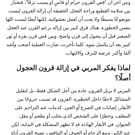
ومن آخر أن “قص القرون حرام أو قاسٍ أو يسبب نزفًا”، فتحتار
بين سلامة القطيع وراحة العجل. الحقيقة أن إزالة القرون ليست
موضوعًا بسيطًا ولا يجب أن تُعمل بعشوائية. لكنها أيضًا ليست كلها
بنفس الخطورة. هناك فرق كبير بين إزالة برعم القرن عند العجل
الصغير قبل أن يتحول إلى قرن واضح، وبين قص قرن بقرة أو ثور
كبير بعد أن يكتمل نموه. كلما تأخرت، صارت العملية أصعب وأشد
ألمًا وأكثر عرضة للنزف والالتهاب.
لماذا يفكر المربي في إزالة قرون العجول
أصلًا؟
المربي لا يزيل القرون عادة من أجل الشكل فقط، بل لتقليل
المشاكل لاحقًا داخل الحظيرة. القرون قد تسبب جروحًا بين
الأبقار، إصابات في الضرع أو العين، كدمات عند التزاحم على
المعلف، وخطرًا على الشخص الذي يحلب أو يطعم أو ينقل
الحيوان. في الأبقار الهادئة قد لا تظهر المشكلة في البداية، لكن
عند الكبر، ومع الزحام أو الخوف أو التنافس، تصبح القرون أداة