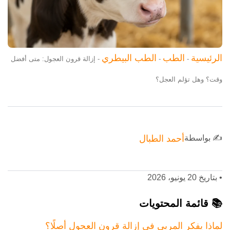
الرئيسية
الطب
الطب البيطري
-
-
-
إزالة قرون العجول: متى أفضل
وقت؟ وهل تؤلم العجل؟
✍️ بواسطة
أحمد الطبال
•
بتاريخ 20 يونيو، 2026
📚 قائمة المحتويات
لماذا يفكر المربي في إزالة قرون العجول أصلًا؟