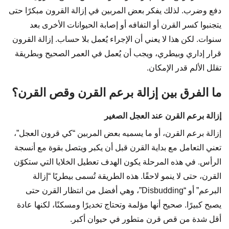
دفع وضرب. لذلك يفكر بعض المربين في إزالة القرون مبكرًا حتى
يتجنبوا كسر القرن أو التفافه أو إصابة الحيوانات الأخرى بعد
سنوات. لكن هذا لا يعني أن الإجراء يُعمل بلا حساب. إزالة القرون
قرار إداري وبيطري، ويجب أن يُعمل في العمر الصحيح وبطريقة
تقلل الألم قدر الإمكان.
ما الفرق بين إزالة برعم القرن وقص القرن؟
إزالة برعم القرن عند العجل الصغير
إزالة برعم القرن، أو ما يسميه بعض المربين “كي قرون العجل”،
تعني التعامل مع بداية القرن قبل أن يكبر ويتصل بقوة مع أنسجة
الرأس. في هذه المرحلة يكون الهدف تعطيل الخلايا التي ستكوّن
القرن، حتى لا ينمو لاحقًا. هذه الطريقة تُسمى بيطريًا “إزالة
البرعم” أو “Disbudding”، وهي أفضل من انتظار القرن حتى
يصبح كبيرًا. صحيح أنها مؤلمة وتحتاج تخديرًا ومسكنًا، لكنها عادة
أقل شدة من قص قرن متطور في حيوان أكبر.