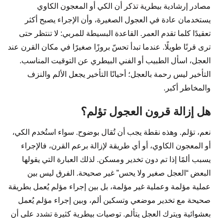
مصادر إرشادية بيطرية تذكر أن الكي أو المعجون الكاوي
يستخدمان عادة في العجول الصغيرة، وأن الإجراء يصبح أكثر
تعقيدًا كلما تقدم العمر. القاعدة البسيطة للمربي: لا تنتظر حتى
ترى قرنًا طويلًا. عندما تبدأ تحسّ بروزًا صغيرًا في مكان القرن عند
العجل، اسأل الطبيب أو الفني البيطري عن التوقيت المناسب.
التأخير ليس رحمة بالعجل؛ أحيانًا التأخير يجعل الألم والنزف
والمخاطر أكبر.
هل إزالة قرون العجول تؤلم؟
نعم، تؤلم. وهذه نقطة يجب أن تُقال بوضوح. سواء استُخدم الكي،
أو المعجون الكاوي، أو أي طريقة لإزالة برعم القرن، فالإجراء
يسبب ألمًا إذا تم دون تخدير ومسكن. لذلك العبارة التي يقولها
البعض “العجل صغير ولا يحس” غير صحيحة. الفرق ليس بين
عملية مؤلمة وعملية غير مؤلمة، بل بين إجراء مؤلم يُعمل بطريقة
صحيحة مع تخدير موضعي وتسكين ألم، وبين إجراء مؤلم يُعمل
بعشوائية ويترك العجل يتألم. توصيات بيطرية كثيرة تشدد على أن