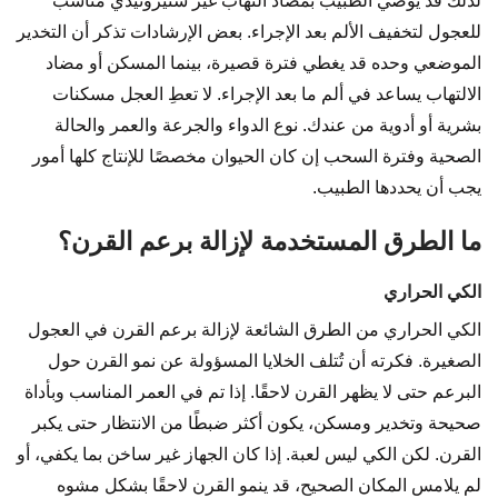
لذلك قد يوصي الطبيب بمضاد التهاب غير ستيروئيدي مناسب
للعجول لتخفيف الألم بعد الإجراء. بعض الإرشادات تذكر أن التخدير
الموضعي وحده قد يغطي فترة قصيرة، بينما المسكن أو مضاد
الالتهاب يساعد في ألم ما بعد الإجراء. لا تعطِ العجل مسكنات
بشرية أو أدوية من عندك. نوع الدواء والجرعة والعمر والحالة
الصحية وفترة السحب إن كان الحيوان مخصصًا للإنتاج كلها أمور
يجب أن يحددها الطبيب.
ما الطرق المستخدمة لإزالة برعم القرن؟
الكي الحراري
الكي الحراري من الطرق الشائعة لإزالة برعم القرن في العجول
الصغيرة. فكرته أن تُتلف الخلايا المسؤولة عن نمو القرن حول
البرعم حتى لا يظهر القرن لاحقًا. إذا تم في العمر المناسب وبأداة
صحيحة وتخدير ومسكن، يكون أكثر ضبطًا من الانتظار حتى يكبر
القرن. لكن الكي ليس لعبة. إذا كان الجهاز غير ساخن بما يكفي، أو
لم يلامس المكان الصحيح، قد ينمو القرن لاحقًا بشكل مشوه