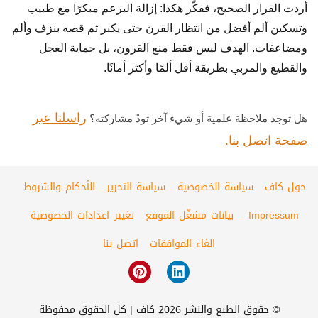
أردت القرار الصحيح، ففكّر هكذا: إزالة البرعم مبكرًا مع طبيب
وتسكين ألم أفضل من انتظار القرن حتى يكبر ثم قصه بنزف وألم
ومضاعفات. الهدف ليس فقط منع القرون، بل حماية العجل
والقطيع والمربي بطريقة أقل ألمًا وأكثر أمانًا.
راسلنا عبر
هل توجد ملاحظة علمية أو شيء آخر تودّ مشاركته؟
صفحة اتصل بنا.
حول كاف
سياسة الخصوصية
سياسة التحرير
الأحكام والشروط
Impressum – بيانات مشغّل الموقع
تغيير اعدادات الخصوصية
الغاء الموافقات
اتصل بنا
© حقوق الطبع والنشر 2026 كاف | كل الحقوق محفوظة